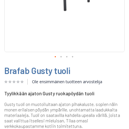
Skip
Brafab Gusty tuoli
to
the
beginning
Ole ensimmäinen tuotteen arvostelija
of
the
Tyylikkään ajaton Gusty ruokapöydän tuoli
images
gallery
Gusty tuoli on muotoilultaan ajaton pihakaluste, sopien näin
monen erilaisen pöydän ympärille, unohtamatta laadukkaita
materiaaleja. Tuoli on saatavilla kahdella upealla värillä, joista
saat valittua itsellesi mieluisan. Tilaa omasi
verkkokaupastamme kotiin toimitettuna.