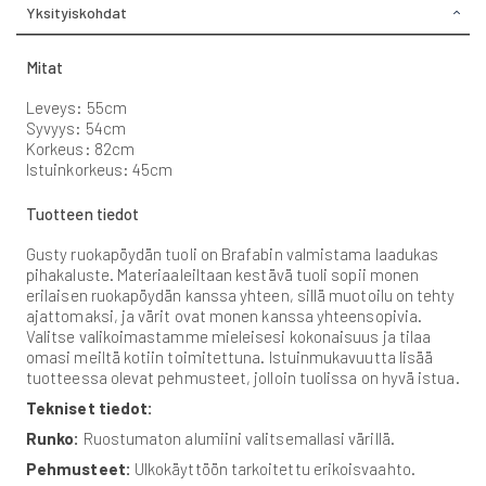
Yksityiskohdat
Mitat
Leveys: 55cm
Syvyys: 54cm
Korkeus: 82cm
Istuinkorkeus: 45cm
Tuotteen tiedot
Gusty ruokapöydän tuoli on Brafabin valmistama laadukas
pihakaluste. Materiaaleiltaan kestävä tuoli sopii monen
erilaisen ruokapöydän kanssa yhteen, sillä muotoilu on tehty
ajattomaksi, ja värit ovat monen kanssa yhteensopivia.
Valitse valikoimastamme mieleisesi kokonaisuus ja tilaa
omasi meiltä kotiin toimitettuna. Istuinmukavuutta lisää
tuotteessa olevat pehmusteet, jolloin tuolissa on hyvä istua.
Tekniset tiedot:
Runko:
Ruostumaton alumiini valitsemallasi värillä.
Pehmusteet:
Ulkokäyttöön tarkoitettu erikoisvaahto.