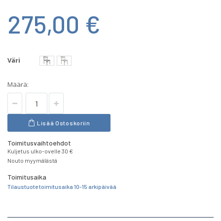
275,00 €
Väri
Määrä:
Lisää Ostoskoriin
Toimitusvaihtoehdot
Kuljetus ulko-ovelle 30 €
Nouto myymälästä
Toimitusaika
Tilaustuote toimitusaika 10-15 arkipäivää