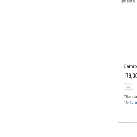
Järjestä
Camro
179,0
Tilaust
10-15 