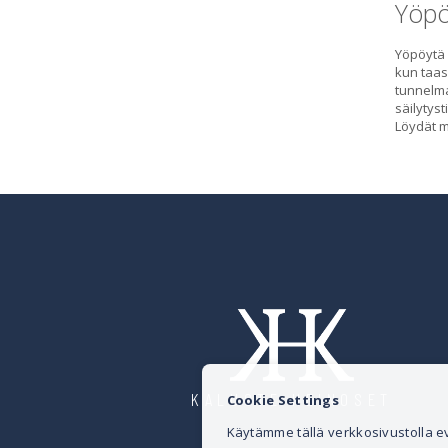
Yöpö
Yöpöytä 
kun taas
tunnelma
säilytys
Löydät m
KALUSTE HEINOSET
Cookie Settings
Käytämme tällä verkkosivustolla