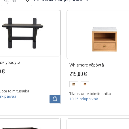
se yöpöytä
Whitmore yöpöytä
0 €
219,00 €
uote toimitusaika
Tilaustuote toimitusaika
arkipäivää
10-15 arkipäivää