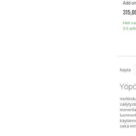
Add on
315,0
Heti v
3-5 ark
Näytä
Yöpö
Verkkoka
säilytys
monenlai
luonnonl
käytännö
sekä mm