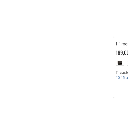
Hillmo
169,0
Tilaust
10-15 