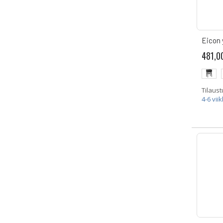
Eicon 
481,0
Tilaust
4-6 vii