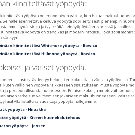
ään kiinnitettävät yöpöydät
kiinnitettävä yöpöytä on erinomainen valinta, kun haluat makuuhuoneese
aa. Seinälle asennettava kelluva yöpöytä sopii erityisesti pienempiin huoneis
stamme löydät siroja ja tyylikkäitä seinäyöpöytiä eri väreissä ja malleissa,
. Kiinnitettävä yöpöytä on trendikäs ja moderni ratkaisu, joka sopii moniin
n sänkyyn.
einään kiinnitettävä Whitmore yöpöytä - Rowico
einään kiinnitettävä Hillmond yöpöytä - Rowico
okoiset ja väriset yöpöydät
neen sisustus täydentyy helposti eri kokoisilla ja värisillä yöpöydillä. T
a, kuten valkoinen yöpöytä raikkaaseen sisustukseen, musta yöpöytä mo
ä ja persoonallisuutta huoneeseen. Erilaiset koko- ja muotovaihtoehdot, 
keanlaisen ratkaisun valitsemisen jokaiseen makuuhuoneeseen. Valitse r
yyliäsi! Alla listattuna suosittuja yöpöytämallejamme.
lack yöpöytä - Hiipakka
otte yöpöytä - Kiteen huonekalutehdas
haron yöpöytä - Jensen