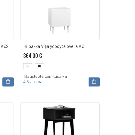
 V7.2
Hiipakka Vilja yöpöytä ovella V7.1
364,00 €
Tilaustuote toimitusaika
4-6 viikkoa