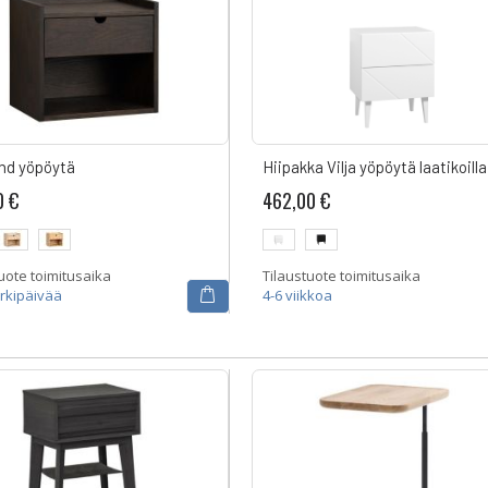
nd yöpöytä
Hiipakka Vilja yöpöytä laatikoilla
0 €
462,00 €
uote toimitusaika
Tilaustuote toimitusaika
arkipäivää
4-6 viikkoa