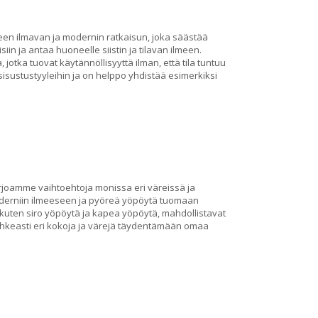
en ilmavan ja modernin ratkaisun, joka säästää
iin ja antaa huoneelle siistin ja tilavan ilmeen.
 jotka tuovat käytännöllisyyttä ilman, että tila tuntuu
 sisustustyyleihin ja on helppo yhdistää esimerkiksi
arjoamme vaihtoehtoja monissa eri väreissä ja
derniin ilmeeseen ja pyöreä yöpöytä tuomaan
kuten siro yöpöytä ja kapea yöpöytä, mahdollistavat
ohkeasti eri kokoja ja värejä täydentämään omaa