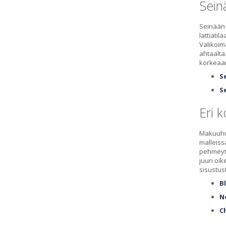
Sein
Seinään 
lattiatil
Valikoima
ahtaalta
korkeaa
S
S
Eri k
Makuuhuo
malleiss
pehmeytt
juuri oi
sisustust
B
N
C