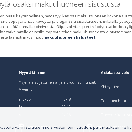
ytä osaksi makuuhuoneen sisustusta
on paitsi käytännöllinen, myös tyylikäs osa makuuhuoneen kokonaisuutta
 siro yöpöytä antaa keveyttä ja eleganssia sisustukseen. Erilaisilla yöp
n ja lisätä samalla toimivuutta. Olipa valintasi pieni yöpöytä tai korkea y
tilaa tärkeimmille esineille. Yöpöytä tekee makuuhuoneesta viihtyisämmän ja
eiltä laajasti myös muut
makuuhuoneen kalusteet
.
Asiakaspalvelu
Myymälämme:
Myymälä suljettu heinä- ja elokuun sunnuntait.
Yhteystiedot
Avoinna:
ma-pe
10-18
Toimitusehdot
la
10-16
su
12-16
Tietosuoja- ja rek
Soita Heinosille!
Puhelintilaukset
 evästeitä varmistaaksemme sivuston toimivuuden, parantaaksemme k