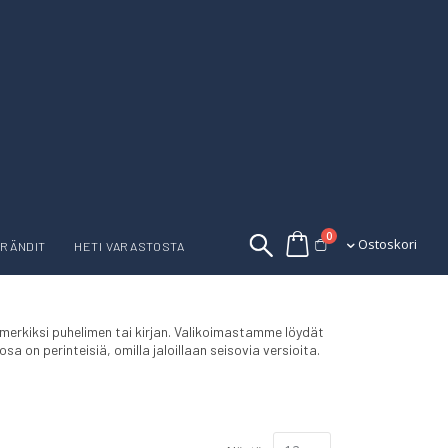
tuotetta
0
Ostoskori
Ostoskori
RÄNDIT
HETI VARASTOSTA
imerkiksi puhelimen tai kirjan. Valikoimastamme löydät
 on perinteisiä, omilla jaloillaan seisovia versioita.