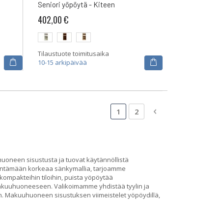
Seniori yöpöytä - Kiteen
402,00 €
Tilaustuote toimitusaika
10-15 arkipäivää
Sivu
Luet tällä hetkellä sivua
Sivu
Sivu
Siirry maksutavan
1
2
oneen sisustusta ja tuovat käytännöllistä
ydentämään korkeaa sänkymallia, tarjoamme
 kompakteihin tiloihin, puista yöpöytää
kuuhuoneeseen. Valikoimamme yhdistää tyylin ja
än. Makuuhuoneen sisustuksen viimeistelet yöpöydillä,