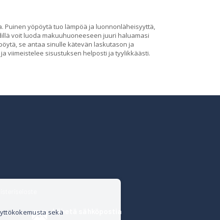
. Puinen yöpöytä tuo lämpöä ja luonnonläheisyyttä,
öydillä voit luoda makuuhuoneeseen juuri haluamasi
öpöytä, se antaa sinulle kätevän laskutason ja
 viimeistelee sisustuksen helposti ja tyylikkäästi.
isteriseloste
Lähetä sähköpostia
äyttökokemusta sekä