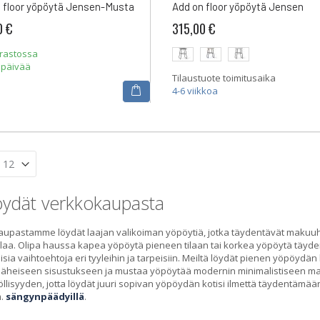
 floor yöpöytä Jensen-Musta
Add on floor yöpöytä Jensen
0 €
315,00 €
arastossa
ipäivää
Tilaustuote toimitusaika
4-6 viikkoa
ydät verkkokaupasta
upastamme löydät laajan valikoiman yöpöytiä, jotka täydentävät makuuhu
tilaa. Olipa haussa kapea yöpöytä pieneen tilaan tai korkea yöpöytä tä
sia vaihtoehtoja eri tyyleihin ja tarpeisiin. Meiltä löydät pienen yöpöydän
äheiseen sisustukseen ja mustaa yöpöytää modernin minimalistiseen ma
llisyyden, jotta löydät juuri sopivan yöpöydän kotisi ilmettä täydentämä
.
sängynpäädyillä
.