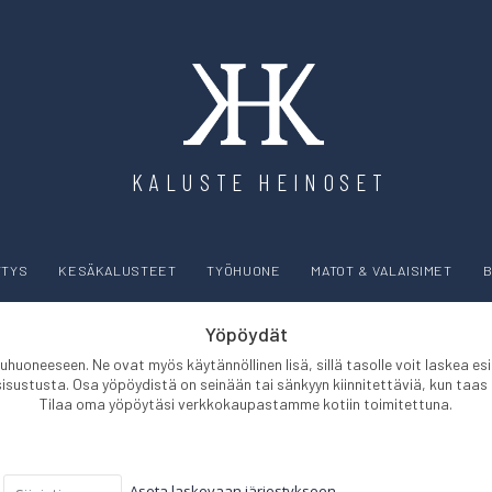
KALUSTE HEINOSET
YTYS
KESÄKALUSTEET
TYÖHUONE
MATOT & VALAISIMET
B
Yöpöydät
huoneeseen. Ne ovat myös käytännöllinen lisä, sillä tasolle voit laskea es
stusta. Osa yöpöydistä on seinään tai sänkyyn kiinnitettäviä, kun taas osa
Tilaa oma yöpöytäsi verkkokaupastamme kotiin toimitettuna.
Aseta laskevaan järjestykseen