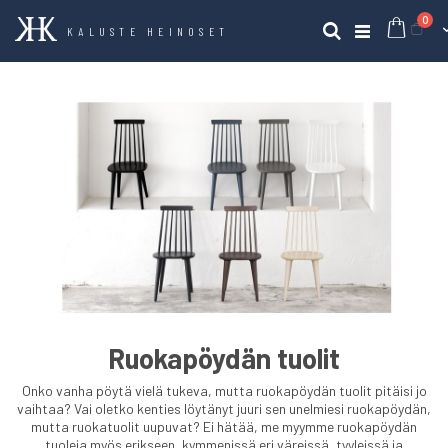
tuo
0
Ost
Haku
KALUSTE HEINOSET
Ruokapöydän tuolit
Onko vanha pöytä vielä tukeva, mutta ruokapöydän tuolit pitäisi jo
vaihtaa? Vai oletko kenties löytänyt juuri sen unelmiesi ruokapöydän,
mutta ruokatuolit uupuvat? Ei hätää, me myymme ruokapöydän
tuoleja myös erikseen, kymmenissä eri väreissä, tyyleissä ja