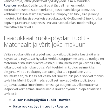
vaihtoehtoja, jotka yhdistävät tyylikkyyden ja mukavuuden.
Rowicon
ruokapöydän tuolit ovat täydellinen esimerkki
korkealaatuisesta suunnittelusta, jossa estetiikka ja toimivuus
kohtaavat. Olipa etsimäsi pyörivä ruokapöydän tuoli, siro ja kevyt
muotoilu tai klassiset valkoiset ruokatuolit, löydät meiltä tuolit, jotka
sopivat juuri sinun tarpeisiisi. Päivitä ruokailutilasi modernilla ja
miellyttävällä tavalla.
Laadukkaat ruokapöydän tuolit -
Materiaalit ja värit joka makuun
Valitse ruokailutilaasi täydelliset ruokailutuolit, jotka kestävät arjen
käytössä ja näyttävät hyvältä. Verkkokauppamme tarjoaa tuoleja eri
materiaaleista, kuten kestävästä puusta, metallista ja verhoiluista,
jotka tuovat lisämukavuutta. Vaihtoehtoihin kuuluu esimerkiksi
elegantti vihreä ruokapöydän tuoli, joka tuo ripauksen väriä
sisustukseen, tai klassiset valkoiset ruokatuolit, jotka sopivat moniin
tyyleihin. Meiltä löydät myös edulliset ruokapöydän tuolit, jotka
tarjoavat laatua ilman kompromisseja budjetissa. Alla muutamia
laajan valikoimamme suosituimpia ruokapöydän tuoleja erilaisissa
tyyleissä.
Alison ruokapöydän tuolit - Rowico
Kato ruokapöydän tuolit - Rowico