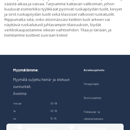
säästä aikaa ja vaivaa. Tarjoamme kattavan valikoiman, johon
kuuluvat esimerkiksi tyylikkäät pyörivät ruokapöydän tuolit, kevyet
ja sirot ruokapöydän tuolit sekä klassiset valkoiset ruokatuolit.
Riippumatta siitä, onko etsinnässäsi keittiön tuoli arkeen vai
näyttävä ruokailutuoli juhlavampiin tilaisuuksiin, löydät
verkkokaupastamme oikean vaihtoehdon. Tilaa jo tänään, ja
toimitamme tuotteet suoraan kotiisi!
Myymälämme:
Asiakaspalvelu
Myymälä suljettu heinä- ja elokuun
Yhteystiedot
sunnuntait.
Avoinna:
Toimitusehdot
ma-pe
10-18
la
10-16
Tietosuoja- ja
su
12-16
rekisteriseloste
Soita Heinosille!
Puhelintilaukset