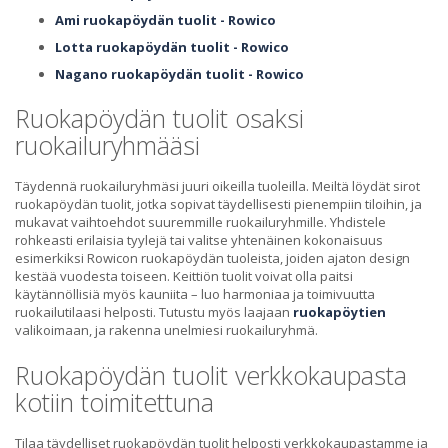
Ami ruokapöydän tuolit - Rowico
Lotta ruokapöydän tuolit - Rowico
Nagano ruokapöydän tuolit - Rowico
Ruokapöydän tuolit osaksi
ruokailuryhmääsi
Täydennä ruokailuryhmäsi juuri oikeilla tuoleilla. Meiltä löydät sirot
ruokapöydän tuolit, jotka sopivat täydellisesti pienempiin tiloihin, ja
mukavat vaihtoehdot suuremmille ruokailuryhmille. Yhdistele
rohkeasti erilaisia tyylejä tai valitse yhtenäinen kokonaisuus
esimerkiksi Rowicon ruokapöydän tuoleista, joiden ajaton design
kestää vuodesta toiseen. Keittiön tuolit voivat olla paitsi
käytännöllisiä myös kauniita – luo harmoniaa ja toimivuutta
ruokailutilaasi helposti. Tutustu myös laajaan
ruokapöytien
valikoimaan, ja rakenna unelmiesi ruokailuryhmä.
Ruokapöydän tuolit verkkokaupasta
kotiin toimitettuna
Tilaa täydelliset ruokapöydän tuolit helposti verkkokaupastamme ja