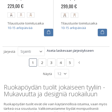
229,00 €
299,00 €
Tilaustuote toimitusaika
Tilaustuote toimitusaika
10-15 arkipäivää
10-15 arkipäivää
Aseta laskevaan järjestykseen
Järjestä
Sivu
Luet tällä hetkellä sivua
Sivu
Sivu
Sivu
Sivu
Sivu
Siirry maksutavan
1
2
3
4
5
Näytä
Ruokapöydän tuolit jokaiseen tyyliin -
Mukavuutta ja designiä ruokailuun
Ruokapöydän tuolit eivät ole vain käytännöllisiä istuimia, vaan myös
tärkeä osa sisustusta. Valikoimastamme löydät monipuolisesti