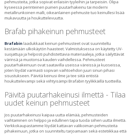
pehmusteita, jotka sopivat erilaisiin tyyleihin ja tarpeisiin. Olipa
kyseessä perinteinen puinen puutarhakeinu tai moderni
metallirunkoinen malli, oikeanlainen pehmuste tuo keinullesi lisää
mukavuutta ja houkuttelevuutta.
Brafab pihakeinun pehmusteet
Brafabin
laadukkaat keinun pehmusteet ovat suunniteltu
kestämään ulkokäytön haasteet. Valmistuksessa on käytetty UV-
suojattuja ja helposti puhdistettavia materiaaleja, jotka säilyttävät
värinsä ja muotonsa kauden vaihdellessa. Pehmusteet
puutarhakeinuun ovat saatavilla useissa väreissä ja kuoseissa,
joten löydät varmasti sopivan vaihtoehdon juuri sinun pihasi
sisustukseen. Päivitä keinusi ilme ja tee siitä entistä
houkuttelevampi sekä viihtyisämpi Brafabin tyylikkäillä tuotteilla.
Päivitä puutarhakeinusi ilmettä - Tilaa
uudet keinun pehmusteet
Jos puutarhakeinusi kaipaa uutta elämää, pehmusteiden
vaihtaminen on helppo ja edullinen tapa tuoda siihen uutta ilmettä.
Verkkokaupastamme löydät kattavan valikoiman pehmusteita
pihakeinuun, jotka on suunniteltu tarjoamaan sekä estetiikkaa että