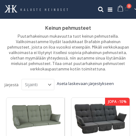
tuo
0
Ost
Haku
KALUSTE HEINOSET
Keinun pehmusteet
Puutarhakeinuun mukavuutta tuot keinun pehmusteilla.
Valikoimastamme löydät laadukkaat Brafabin pihakeinun
pehmusteet, joista on iloa vuosiksi eteenpäin. Mikäli verkkokaupan
valikoimasta ei löytynyt itsellesi sopivia pihakeinun pehmusteita,
olethan myymälään yhteydessä, niin autamme sinua löytämään
mieluisat pehmusteet. Tilaa omat puutarhakeinun pehmusteet
verkkokaupastamme kotiin toimitettuna.
Aseta laskevaan järjestykseen
Järjestä
JOPA -10%