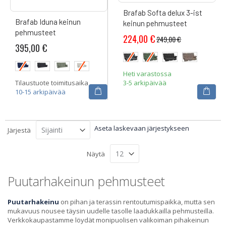
Brafab Softa delux 3-ist
Brafab Iduna keinun
keinun pehmusteet
pehmusteet
224,00 €
249,00 €
395,00 €
Heti varastossa
3-5 arkipäivää
Tilaustuote toimitusaika
10-15 arkipäivää
Aseta laskevaan järjestykseen
Järjestä
Näytä
Puutarhakeinun pehmusteet
Puutarhakeinu
on pihan ja terassin rentoutumispaikka, mutta sen
mukavuus nousee täysin uudelle tasolle laadukkailla pehmusteilla.
Verkkokaupastamme löydät monipuolisen valikoiman pihakeinun