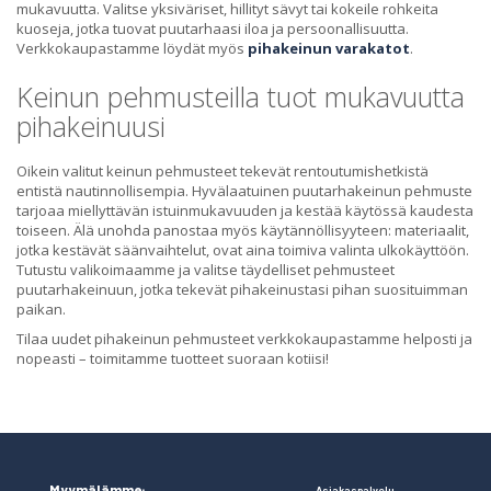
mukavuutta. Valitse yksiväriset, hillityt sävyt tai kokeile rohkeita
kuoseja, jotka tuovat puutarhaasi iloa ja persoonallisuutta.
Verkkokaupastamme löydät myös
pihakeinun varakatot
.
Keinun pehmusteilla tuot mukavuutta
pihakeinuusi
Oikein valitut keinun pehmusteet tekevät rentoutumishetkistä
entistä nautinnollisempia. Hyvälaatuinen puutarhakeinun pehmuste
tarjoaa miellyttävän istuinmukavuuden ja kestää käytössä kaudesta
toiseen. Älä unohda panostaa myös käytännöllisyyteen: materiaalit,
jotka kestävät säänvaihtelut, ovat aina toimiva valinta ulkokäyttöön.
Tutustu valikoimaamme ja valitse täydelliset pehmusteet
puutarhakeinuun, jotka tekevät pihakeinustasi pihan suosituimman
paikan.
Tilaa uudet pihakeinun pehmusteet verkkokaupastamme helposti ja
nopeasti – toimitamme tuotteet suoraan kotiisi!
Myymälämme:
Asiakaspalvelu