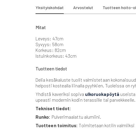
beginning
Yksityiskohdat
Arvostelut
Tuotteen hoito-o
of
the
images
gallery
Mitat
Leveys: 47cm
Syvyys: 58cm
Korkeus: 82cm
Istuinkorkeus: 43cm
Tuotteen tiedot
Delia kesäkaluste tuolit valmistetaan kokonaisuud
helposti kostealla liinalla pyyhkien. Tuoleissa on r
Yhdistä kaveriksi sopiva
ulkoruokapöytä
useista 
upeasti modernin kodin terassille tai parvekkeelle.
Tekniset tiedot:
Runko:
Pulverimaalattu alumiini.
Tuotteen toimitus:
Toimitetaan kotiin valmiiksi