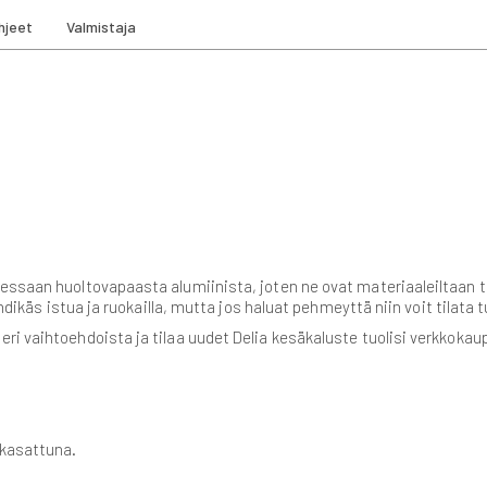
hjeet
Valmistaja
essaan huoltovapaasta alumiinista, joten ne ovat materiaaleiltaan t
yhdikäs istua ja ruokailla, mutta jos haluat pehmeyttä niin voit tilata
eri vaihtoehdoista ja tilaa uudet Delia kesäkaluste tuolisi verkkoka
 kasattuna.