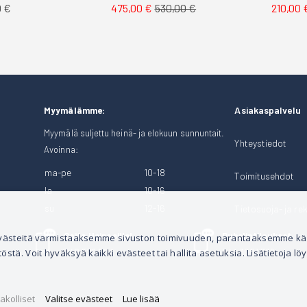
0 €
475,00 €
530,00 €
210,00 
Asiakaspalvelu
Myymälämme:
Myymälä suljettu heinä- ja elokuun sunnuntait.
Yhteystiedot
Avoinna:
ma-pe
10-18
Toimitusehdot
la
10-16
su
12-16
Tietosuoja- ja rek
Soita Heinosille!
Puhelintilaukset
 evästeitä varmistaaksemme sivuston toimivuuden, parantaaksemme k
tä. Voit hyväksyä kaikki evästeet tai hallita asetuksia. Lisätietoja löy
040 528 1124
044 3001 399
akolliset
Valitse evästeet
Lue lisää