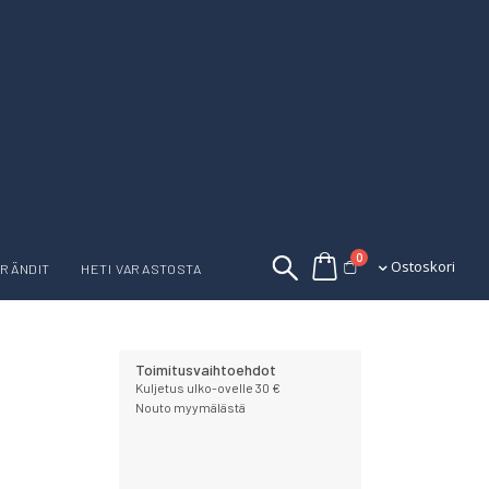
tuotetta
0
Ostoskori
Ostoskori
RÄNDIT
HETI VARASTOSTA
Toimitusvaihtoehdot
Kuljetus ulko-ovelle 30 €
Nouto myymälästä