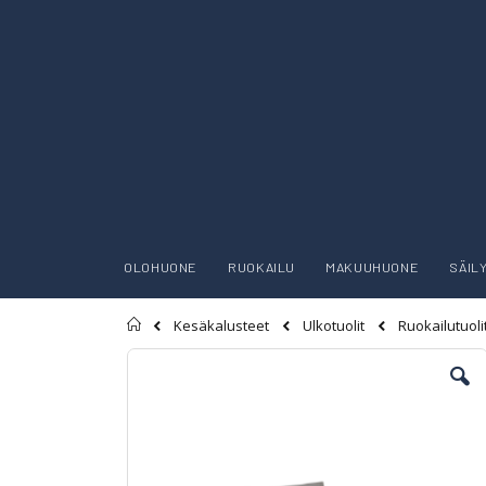
OLOHUONE
RUOKAILU
MAKUUHUONE
SÄIL
Etusivu
Kesäkalusteet
Ulkotuolit
Ruokailutuoli
Skip
to
the
end
of
the
images