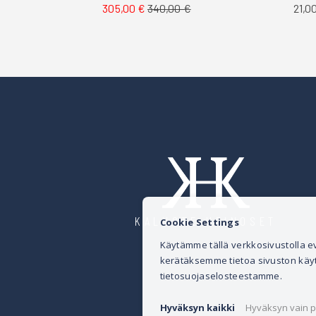
21,0
305,00 €
340,00 €
KALUSTE HEINOSET
Cookie Settings
Käytämme tällä verkkosivustolla
kerätäksemme tietoa sivuston käytös
tietosuojaselosteestamme.
Hyväksyn kaikki
Hyväksyn vain p