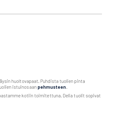
äysin huoltovapaat. Puhdista tuolien pinta
 tuolien istuinosaan
pehmusteen
.
upastamme kotiin toimitettuna. Delia tuolit sopivat