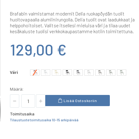
Brafabin valmistamat modernit Delia ruokapöydän tuolit
huoltovapaalla alumiinirungolla. Delia tuolit ovat laadukkaat ja
helppohoitoiset. Valitse itsellesi mieluisa väri ja tilaa uudet
kesäkaluste tuolisi verkkokaupastamme kotiin toimitettuna.
129,00 €
Väri
Määrä:
Lisää Ostoskoriin
Toimitusaika
Tilaustuote toimitusaika 10-15 arkipäivää