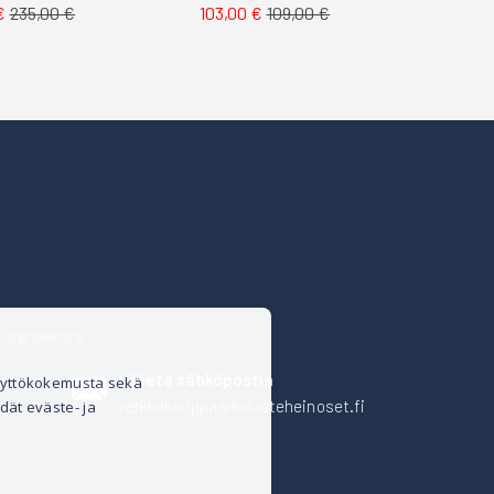
€
235,00 €
103,00 €
109,00 €
isteriseloste
Lähetä sähköpostia
äyttökokemusta sekä
verkkokauppa@kalusteheinoset.fi
dät eväste- ja