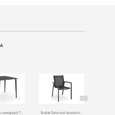
TA
Brafab Nimes ruokapöytä 76cm
Brafab Delia tuoli alumiini/textilene
Brafab