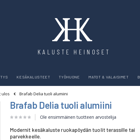
KALUSTE HEINOSET
YTYS
KESÄKALUSTEET
TYÖHUONE
MATOT & VALAISIMET
B
Brafab Delia tuoli alumiini
t ulos
Brafab Delia tuoli alumiini
Ole ensimmäinen tuotteen arvostelija
Modernit kesäkaluste ruokapöydän tuolit terassille tai
parvekkeelle.