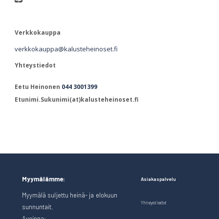
Verkkokauppa
verkkokauppa@kalusteheinoset.fi
Yhteystiedot
Eetu Heinonen
044 3001399
Etunimi.Sukunimi(at)kalusteheinoset.fi
Myymälämme:
Asiakaspalvelu
Myymälä suljettu heinä- ja elokuun
Yhteystiedot
sunnuntait.
Avoinna: