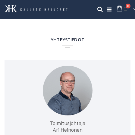
tuo
0
Ost
Haku
KALUSTE HEINOSET
YHTEYSTIEDOT
Toimitusjohtaja
Ari Heinonen