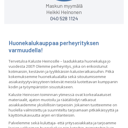
Maskun myymälä
Heikki Heinonen
040 528 1124
Huonekalukauppaa perheyrityksen
varmuudella!
Tervetuloa Kaluste Heinosille – laadukkaita huonekaluja jo
vuodesta 2007! Olemme perheyritys, joka on erikoistunut
kotimaisiin, kestäviin ja tyylikkäisiin kalusteratkaisuihin. Pitkä
kokemuksemme huonekalualalta sekä sitoutumisemme
asiakastyytyväisyyteen tekevät meistä luotettavan kumppanin
kodin ja työympäristön sisustukseen.
Kaluste Heinosen toiminnan ytimessä ovat korkealaatuiset
materiaalit, ajaton muotoilu ja räätälöidyt ratkaisut
asiakkaidemme yksilöllisiin tarpeisiin. Jokainen tuotteemme on
huolella valmistettu ja suunniteltu tarjoamaan pitkäikäisyyttä ja
käyttömukavuutta arjen eri tilanteisiin.
Palvelemme sekä kuluttaja- että yritysasiakkaita ja tarjoamme
laajan valikoiman huonekaluja niin koteihin, toimistoihin kuin