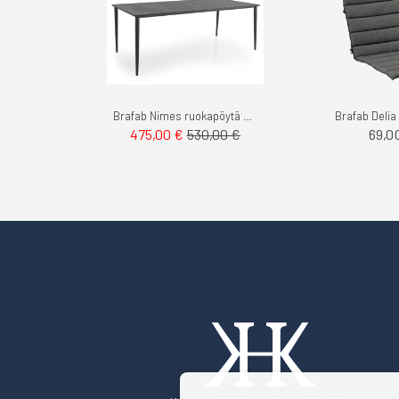
Brafab Nimes ruokapöytä 200cm
Brafab Deli
69,0
475,00 €
530,00 €