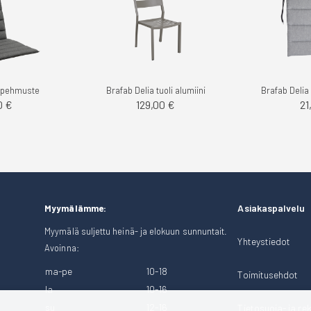
a pehmuste
Brafab Delia tuoli alumiini
Brafab Delia
0 €
129,00 €
21
Asiakaspalvelu
Myymälämme:
Myymälä suljettu heinä- ja elokuun sunnuntait.
Yhteystiedot
Avoinna:
ma-pe
10-18
Toimitusehdot
la
10-16
su
12-16
Tietosuoja- ja rek