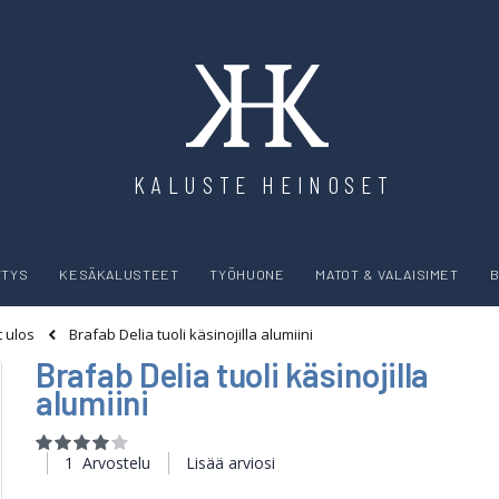
KALUSTE HEINOSET
YTYS
KESÄKALUSTEET
TYÖHUONE
MATOT & VALAISIMET
B
Brafab Delia tuoli käsinojilla alumiini
t ulos
Brafab Delia tuoli käsinojilla
alumiini
Rating:
80
100
% of
1
Arvostelu
Lisää arviosi