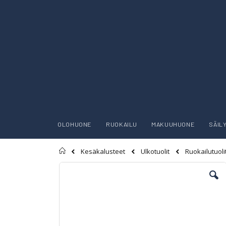
OLOHUONE
RUOKAILU
MAKUUHUONE
SÄIL
Etusivu
Kesäkalusteet
Ulkotuolit
Ruokailutuoli
Skip
to
the
end
of
the
images