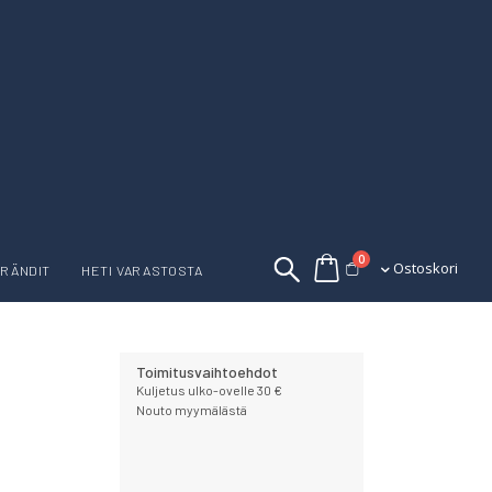
tuotetta
0
Ostoskori
Ostoskori
RÄNDIT
HETI VARASTOSTA
Toimitusvaihtoehdot
Kuljetus ulko-ovelle 30 €
Nouto myymälästä