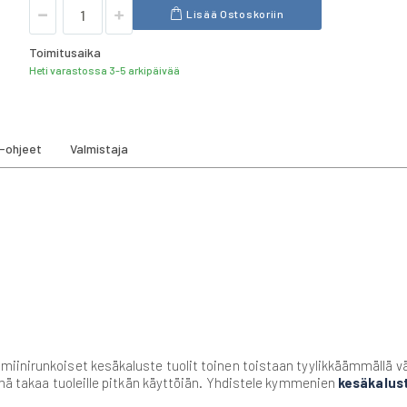
Lisää Ostoskoriin
Toimitusaika
Heti varastossa 3-5 arkipäivää
-ohjeet
Valmistaja
inirunkoiset kesäkaluste tuolit toinen toistaan tyylikkäämmällä väri
ämä takaa tuoleille pitkän käyttöiän. Yhdistele kymmenien
kesäkalus