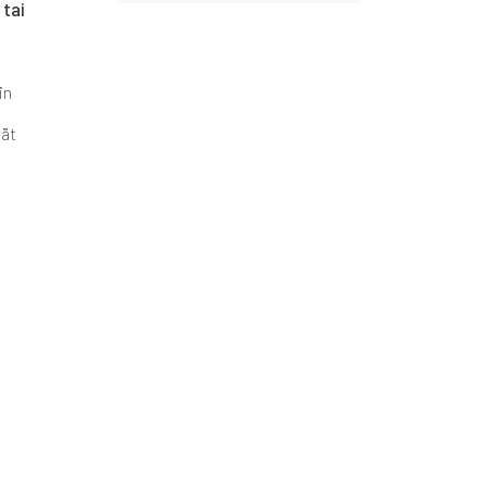
 tai
in
vät