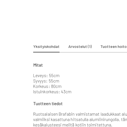
beginning
of
the
images
gallery
Yksityiskohdat
Arvostelut
1
Tuotteen hoito
Mitat
Leveys: 55cm
Syvyys: 55cm
Korkeus: 80cm
Istuinkorkeus: 43cm
Tuotteen tiedot
Ruotsalaisen Brafabin valmistamat laadukkaat alumi
valmiiksi kasattuna hitsatulla alumiinirungolla, t
kesäkalusteesi meiltä kotiin toimitettuna.