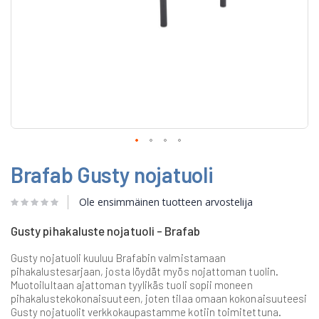
Skip
Brafab Gusty nojatuoli
to
the
beginning
Ole ensimmäinen tuotteen arvostelija
of
the
Gusty pihakaluste nojatuoli - Brafab
images
gallery
Gusty nojatuoli kuuluu Brafabin valmistamaan
pihakalustesarjaan, josta löydät myös nojattoman tuolin.
Muotoilultaan ajattoman tyylikäs tuoli sopii moneen
pihakalustekokonaisuuteen, joten tilaa omaan kokonaisuuteesi
Gusty nojatuolit verkkokaupastamme kotiin toimitettuna.