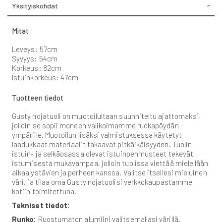
Yksityiskohdat
Mitat
Leveys: 57cm
Syvyys: 54cm
Korkeus: 82cm
Istuinkorkeus: 47cm
Tuotteen tiedot
Gusty nojatuoli on muotoilultaan suunniteltu ajattomaksi,
jolloin se sopii moneen valikoimamme ruokapöydän
ympärille. Muotoilun lisäksi valmistuksessa käytetyt
laadukkaat materiaalit takaavat pitkäikäisyyden. Tuolin
istuin- ja selkäosassa olevat istuinpehmusteet tekevät
istumisesta mukavampaa, jolloin tuolissa viettää mielellään
aikaa ystävien ja perheen kanssa. Valitse itsellesi mieluinen
väri, ja tilaa oma Gusty nojatuolisi verkkokaupastamme
kotiin toimitettuna.
Tekniset tiedot:
Runko:
Ruostumaton alumiini valitsemallasi värillä.