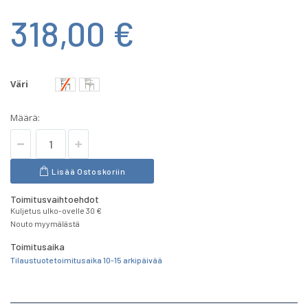
318,00 €
Väri
Määrä:
Lisää Ostoskoriin
Toimitusvaihtoehdot
Kuljetus ulko-ovelle 30 €
Nouto myymälästä
Toimitusaika
Tilaustuote toimitusaika 10-15 arkipäivää