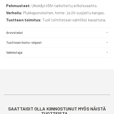
Pehmusteet:
Ulkokäyttöön tarkoitettu erikoisvaahto.
Verhoilu:
Piukkapunoksinen, home- ja UV-suojattu kangas.
Tuotteen toimitus:
Tuoli toimitetaan valmiiksi kasattuna.
Arvostelut
Tuotteen hoito-ohjeet
Valmistaja
SAATTAISIT OLLA KIINNOSTUNUT MYÖS NÄISTÄ
TUOTTEISTA