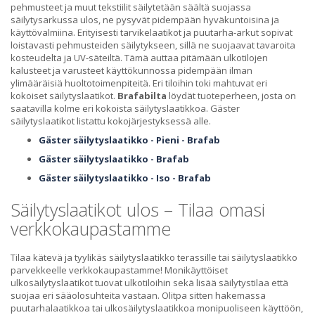
pehmusteet ja muut tekstiilit säilytetään säältä suojassa
säilytysarkussa ulos, ne pysyvät pidempään hyväkuntoisina ja
käyttövalmiina. Erityisesti tarvikelaatikot ja puutarha-arkut sopivat
loistavasti pehmusteiden säilytykseen, sillä ne suojaavat tavaroita
kosteudelta ja UV-säteiltä. Tämä auttaa pitämään ulkotilojen
kalusteet ja varusteet käyttökunnossa pidempään ilman
ylimääräisiä huoltotoimenpiteitä. Eri tiloihin toki mahtuvat eri
kokoiset säilytyslaatikot.
Brafabilta
löydät tuoteperheen, josta on
saatavilla kolme eri kokoista säilytyslaatikkoa. Gäster
säilytyslaatikot listattu kokojärjestyksessä alle.
Gäster säilytyslaatikko - Pieni - Brafab
Gäster säilytyslaatikko - Brafab
Gäster säilytyslaatikko - Iso - Brafab
Säilytyslaatikot ulos – Tilaa omasi
verkkokaupastamme
Tilaa kätevä ja tyylikäs säilytyslaatikko terassille tai säilytyslaatikko
parvekkeelle verkkokaupastamme! Monikäyttöiset
ulkosäilytyslaatikot tuovat ulkotiloihin sekä lisää säilytystilaa että
suojaa eri sääolosuhteita vastaan. Olitpa sitten hakemassa
puutarhalaatikkoa tai ulkosäilytyslaatikkoa monipuoliseen käyttöön,