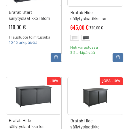
Brafab Start
Brafab Hide
säilytyslaatikko 118cm
säilytyslaatikko iso
110,00 €
645,00 €
720,00 €
Tilaustuote toimitusaika
10-15 arkipäivää
Heti varastossa
3-5 arkipäivää
-10%
JOPA -10%
Brafab Hide
Brafab Hide
säilytyslaatikko iso-
säilytyslaatikko