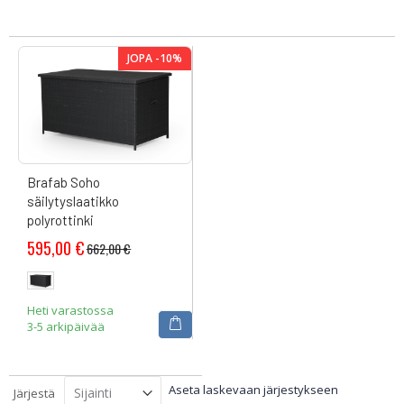
JOPA -10%
Brafab Soho
säilytyslaatikko
polyrottinki
595,00 €
662,00 €
Heti varastossa
3-5 arkipäivää
Aseta laskevaan järjestykseen
Järjestä