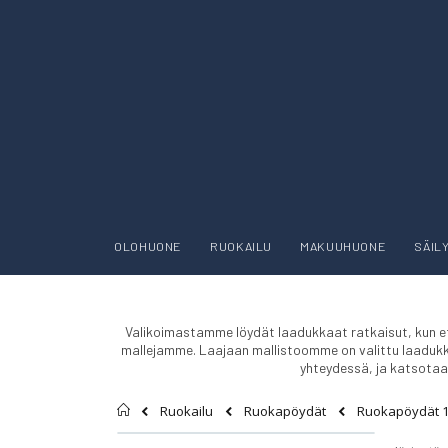
OLOHUONE
RUOKAILU
MAKUUHUONE
SÄIL
Valikoimastamme löydät laadukkaat ratkaisut, kun ets
mallejamme. Laajaan mallistoomme on valittu laadukkait
yhteydessä, ja katsotaa
Etusivu
Ruokapöydät 
Ruokailu
Ruokapöydät