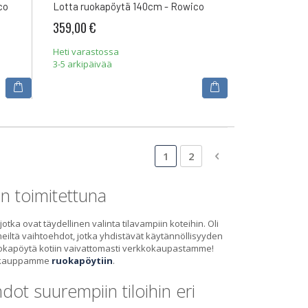
co
Lotta ruokapöytä 140cm - Rowico
359,00 €
Heti varastossa
3-5 arkipäivää
Sivu
Luet tällä hetkellä sivua
Sivu
Sivu
Siirry maksutavan
1
2
in toimitettuna
a ovat täydellinen valinta tilavampiin koteihin. Oli
eiltä vaihtoehdot, jotka yhdistävät käytännöllisyyden
si ruokapöytä kotiin vaivattomasti verkkokaupastamme!
kokauppamme
ruokapöytiin
.
ot suurempiin tiloihin eri