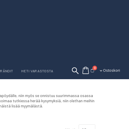
tuotetta
0
Ostoskori
Ostoskori
RÄNDIT
HETI VARASTOSTA
okapöydälle, niin myös se onnistuu suurimmassa osassa
ikoimaa tutkiessa herää kysymyksiä, niin olethan meihin
näistä lisää myymälästä.