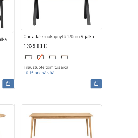
Carradale ruokapöytä 170cm V-jalka
alka
1 329,00 €
Tilaustuote toimitusaika
10-15 arkipäivää