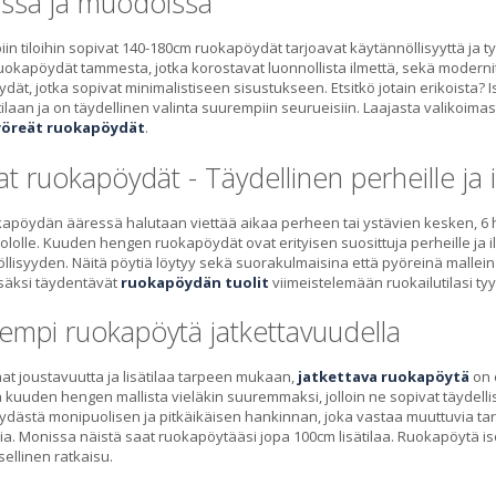
issa ja muodoissa
iin tiloihin sopivat 140-180cm ruokapöydät tarjoavat käytännöllisyyttä ja 
ruokapöydät tammesta, jotka korostavat luonnollista ilmettä, sekä moderni
dät, jotka sopivat minimalistiseen sisustukseen. Etsitkö jotain erikoist
tilaan ja on täydellinen valinta suurempiin seurueisiin. Laajasta valikoima
öreät ruokapöydät
.
at ruokapöydät - Täydellinen perheille ja
apöydän ääressä halutaan viettää aikaa perheen tai ystävien kesken, 6 h
lolle. Kuuden hengen ruokapöydät ovat erityisen suosittuja perheille ja illa
llisyyden. Näitä pöytiä löytyy sekä suorakulmaisina että pyöreinä malleina
lisäksi täydentävät
ruokapöydän tuolit
viimeistelemään ruokailutilasi tyy
empi ruokapöytä jatkettavuudella
aat joustavuutta ja lisätilaa tarpeen mukaan,
jatkettava ruokapöytä
on 
kuuden hengen mallista vieläkin suuremmaksi, jolloin ne sopivat täydellises
dästä monipuolisen ja pitkäikäisen hankinnan, joka vastaa muuttuvia t
via. Monissa näistä saat ruokapöytääsi jopa 100cm lisätilaa. Ruokapöytä i
sellinen ratkaisu.