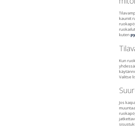
mito
Tilavamp
kauniit 
ruokapöy
ruokailu
kuten
py
Tilav
Kun ruok
yhdessäo
käytännö
Valitse 
Suur
Jos kaip
muuntaa 
ruokapöy
jatketta
sisustuk