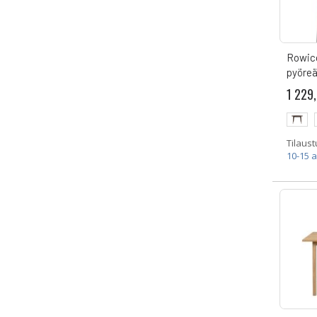
Rowico
pyöre
1 229
Tilaust
10-15 