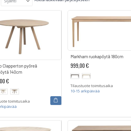
Markham ruokapöytä 180cm
999,00 €
 Clapperton pyöreä
pöytä 140cm
,00 €
Tilaustuote toimitusaika
10-15 arkipäivää
uote toimitusaika
arkipäivää