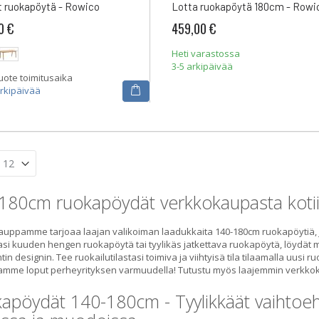
t ruokapöytä - Rowico
Lotta ruokapöytä 180cm - Rowi
0 €
459,00 €
Heti varastossa
3-5 arkipäivää
uote toimitusaika
arkipäivää
180cm ruokapöydät verkkokaupasta koti
uppamme tarjoaa laajan valikoiman laadukkaita 140-180cm ruokapöytiä, jotk
si kuuden hengen ruokapöytä tai tyylikäs jatkettava ruokapöytä, löydät m
tin designin. Tee ruokailutilastasi toimiva ja viihtyisä tila tilaamalla uu
amme loput perheyrityksen varmuudella! Tutustu myös laajemmin verk
apöydät 140-180cm - Tyylikkäät vaihtoehd