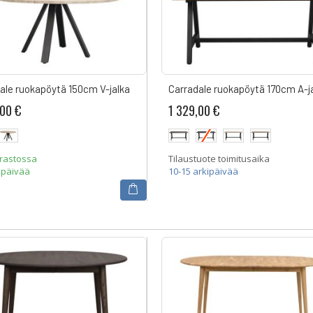
ale ruokapöytä 150cm V-jalka
Carradale ruokapöytä 170cm A-j
,00 €
1 329,00 €
arastossa
Tilaustuote toimitusaika
ipäivää
10-15 arkipäivää