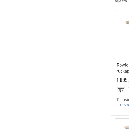
Järjestä
Rowico
ruoka
1 699
Tilaust
10-15 