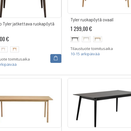
Tyler ruokapöytä ovaali
 Tyler jatkettava ruokapöytä
1 299,00 €
ä
,00 €
Tilaustuote toimitusaika
10-15 arkipäivää
uote toimitusaika
arkipäivää