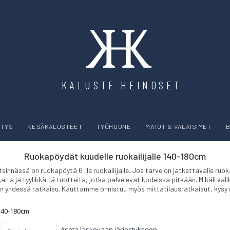
KALUSTE HEINOSET
YTYS
KESÄKALUSTEET
TYÖHUONE
MATOT & VALAISIMET
B
Ruokapöydät kuudelle ruokailijalle 140-180cm
innässä on ruokapöytä 6:lle ruokailijalle. Jos tarve on jatkettavalle ru
a ja tyylikkäitä tuotteita, jotka palvelevat kodeissa pitkään. Mikäli val
n yhdessä ratkaisu. Kauttamme onnistuu myös mittatilausratkaisut, kysy 
140-180cm
Aseta laskevaan järjestykseen