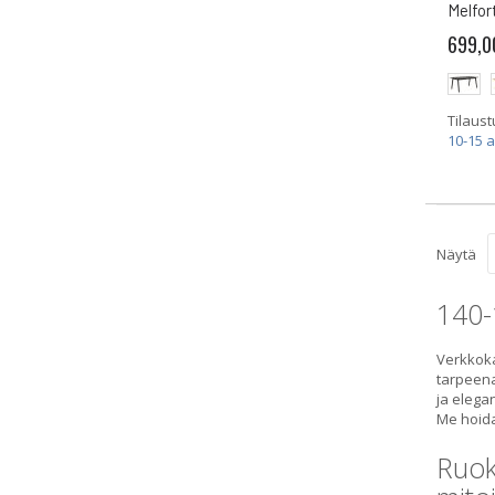
Melfor
699,0
Tilaust
10-15 
Näytä
140-
Verkkoka
tarpeena
ja elegan
Me hoid
Ruok