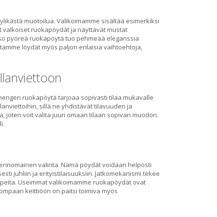
tyylikästä muotoilua. Valikoimamme sisältää esimerkiksi
t valkoiset ruokapöydät ja näyttävät mustat
a? Iso pyöreä ruokapöytä tuo pehmeää eleganssia
stamme löydät myös paljon erilaisia vaihtoehtoja,
 illanviettoon
engen ruokapöytä tarjoaa sopivasti tilaa mukavalle
nviettoihin, sillä ne yhdistävät tilavuuden ja
, joten voit valita juuri omaan tilaan sopivan muodon.
li.
erinomainen valinta. Nämä pöydät voidaan helposti
ti juhliin ja erityistilaisuuksiin. Jatkomekanismi tekee
arpeita. Useimmat valikoimamme ruokapöydät ovat
sompaan keittiöön on paitsi toimiva myös