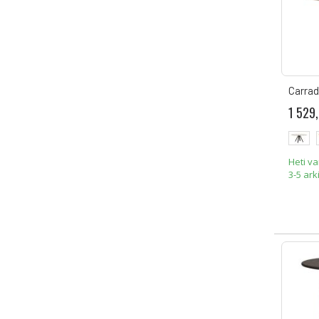
Carrad
1 529
Heti v
3-5 ark