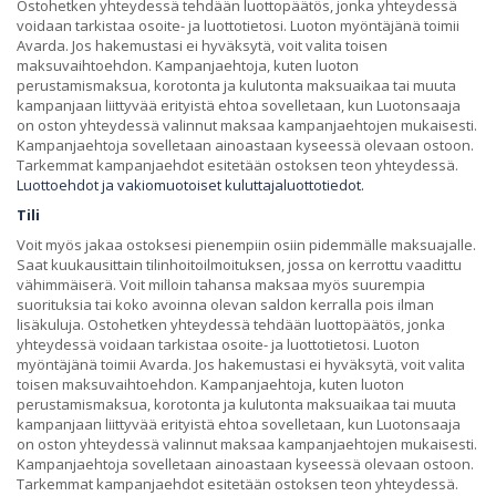
Ostohetken yhteydessä tehdään luottopäätös, jonka yhteydessä
voidaan tarkistaa osoite- ja luottotietosi. Luoton myöntäjänä toimii
Avarda. Jos hakemustasi ei hyväksytä, voit valita toisen
maksuvaihtoehdon. Kampanjaehtoja, kuten luoton
perustamismaksua, korotonta ja kulutonta maksuaikaa tai muuta
kampanjaan liittyvää erityistä ehtoa sovelletaan, kun Luotonsaaja
on oston yhteydessä valinnut maksaa kampanjaehtojen mukaisesti.
Kampanjaehtoja sovelletaan ainoastaan kyseessä olevaan ostoon.
Tarkemmat kampanjaehdot esitetään ostoksen teon yhteydessä.
Luottoehdot ja vakiomuotoiset kuluttajaluottotiedot.
Tili
Voit myös jakaa ostoksesi pienempiin osiin pidemmälle maksuajalle.
Saat kuukausittain tilinhoitoilmoituksen, jossa on kerrottu vaadittu
vähimmäiserä. Voit milloin tahansa maksaa myös suurempia
suorituksia tai koko avoinna olevan saldon kerralla pois ilman
lisäkuluja. Ostohetken yhteydessä tehdään luottopäätös, jonka
yhteydessä voidaan tarkistaa osoite- ja luottotietosi. Luoton
myöntäjänä toimii Avarda. Jos hakemustasi ei hyväksytä, voit valita
toisen maksuvaihtoehdon. Kampanjaehtoja, kuten luoton
perustamismaksua, korotonta ja kulutonta maksuaikaa tai muuta
kampanjaan liittyvää erityistä ehtoa sovelletaan, kun Luotonsaaja
on oston yhteydessä valinnut maksaa kampanjaehtojen mukaisesti.
Kampanjaehtoja sovelletaan ainoastaan kyseessä olevaan ostoon.
Tarkemmat kampanjaehdot esitetään ostoksen teon yhteydessä.