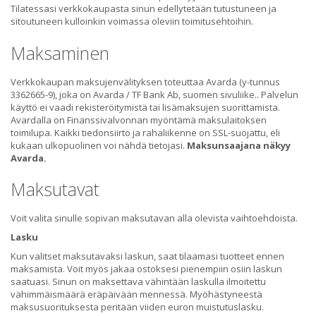
Tilatessasi verkkokaupasta sinun edellytetään tutustuneen ja
sitoutuneen kulloinkin voimassa oleviin toimitusehtoihin.
Maksaminen
Verkkokaupan maksujenvälityksen toteuttaa Avarda (y-tunnus
3362665-9), joka on Avarda / TF Bank Ab, suomen sivuliike.. Palvelun
käyttö ei vaadi rekisteröitymistä tai lisämaksujen suorittamista.
Avardalla on Finanssivalvonnan myöntämä maksulaitoksen
toimilupa. Kaikki tiedonsiirto ja rahaliikenne on SSL-suojattu, eli
kukaan ulkopuolinen voi nähdä tietojasi.
Maksunsaajana näkyy
Avarda.
Maksutavat
Voit valita sinulle sopivan maksutavan alla olevista vaihtoehdoista.
Lasku
Kun valitset maksutavaksi laskun, saat tilaamasi tuotteet ennen
maksamista. Voit myös jakaa ostoksesi pienempiin osiin laskun
saatuasi. Sinun on maksettava vähintään laskulla ilmoitettu
vähimmäismäärä eräpäivään mennessä. Myöhästyneestä
maksusuorituksesta peritään viiden euron muistutuslasku.