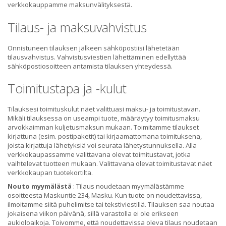
verkkokauppamme maksunvälityksestä.
Tilaus- ja maksuvahvistus
Onnistuneen tilauksen jälkeen sähköpostiisi lähetetään
tilausvahvistus. Vahvistusviestien lähettäminen edellyttää
sähköpostiosoitteen antamista tilauksen yhteydessä.
Toimitustapa ja -kulut
Tilauksesi toimituskulut näet valittuasi maksu- ja toimitustavan.
Mikäli tilauksessa on useampi tuote, määräytyy toimitusmaksu
arvokkaimman kuljetusmaksun mukaan. Toimitamme tilaukset
kirjattuna (esim. postipaketit) tai kirjaamattomana toimituksena,
joista kirjattuja lähetyksiä voi seurata lähetystunnuksella. Alla
verkkokaupassamme valittavana olevat toimitustavat, jotka
vaihtelevat tuotteen mukaan. Valittavana olevat toimitustavat näet
verkkokaupan tuotekortilta.
Nouto myymälästä
: Tilaus noudetaan myymälästämme
osoitteesta Maskuntie 234, Masku. Kun tuote on noudettavissa,
ilmoitamme siitä puhelimitse tai tekstiviestillä. Tilauksen saa noutaa
jokaisena viikon päivänä, sillä varastolla ei ole erikseen
aukioloaikoja. Toivomme, että noudettavissa oleva tilaus noudetaan