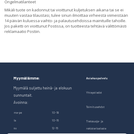
Ongelmatilanteet
Mikäli tuote on kadonnut tai vioittunut kuljetuksen aikana tai se ei
muuten vastaa tilaustasi, tulee sinun ilmoittaa virheestä viimeistään
14 päivän kuluessa vaihto- ja palautusehdoissa mainituille tahoille.
Jos paketti on vioittunut Postissa, on tuotteesta tehtävä välittömästi
reklamaatio Postiin.
Myymälämme:
Asiakaspalvelu
Myymälä suljettu heinä- ja elokuun
Yhteystiedot
sunnuntait.
Avoinna:
Toimitusehdot
ma-pe
10-18
la
10-16
Tietosuoja- ja
su
12-16
rekisteriseloste