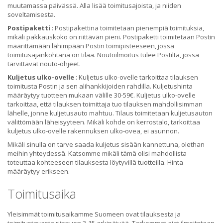
muutamassa päivässä. Alla lisää toimitusajoista, ja niiden
soveltamisesta.
Postipaketti
: Postipakettina toimitetaan pienempiä toimituksia,
mikäli pakkauskoko on riittävän pieni. Postipaketti toimitetaan Postin
määrittämään lähimpään Postin toimipisteeseen, jossa
toimitusajankohtana on tilaa. Noutoilmoitus tulee Postilta, jossa
tarvittavat nouto-ohjeet.
Kuljetus ulko-ovelle
: Kuljetus ulko-ovelle tarkoittaa tilauksen
toimitusta Postin ja sen alihankkijoiden rahdilla. Kuljetushinta
määräytyy tuotteen mukaan välille 30-59€. Kuljetus ulko-ovelle
tarkoittaa, että tilauksen toimittaja tuo tilauksen mahdollisimman
lähelle, jonne kuljetusauto mahtuu. Tilaus toimitetaan kuljetusauton
välittömään läheisyyteen. Mikäli kohde on kerrostalo, tarkoittaa
kuljetus ulko-ovelle rakennuksen ulko-ovea, ei asunnon.
Mikäli sinulla on tarve saada kuljetus sisään kannettuna, olethan
meihin yhteydessä. Katsomme mikäli tämä olisi mahdollista
toteuttaa kohteeseen tilauksesta löytyvillä tuotteilla. Hinta
määräytyy erikseen.
Toimitusaika
Yleisimmät toimitusaikamme Suomeen ovat tilauksesta ja
toimitustavasta riippuen 3-15 arkipäivää. Tarkemmat ajat ilmoitetaan