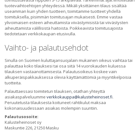
tuotevaihtoehtojen yhteydessä. Mikäli yksittäinen tilaus sisältää
useamman kuin yhden tuotteen, toimitamme tuotteet yhdellä
toimituksella, pisimmän toimitusajan mukaisesti. Emme vastaa
ylivoimaisen esteen aiheuttamista viivästymisistä tai viivästysten
aiheuttamista välillisistä haitoista. Poikkeavista toimitusajoista
tiedotetaan verkkokaupan etusivulla.
Vaihto- ja palautusehdot
Sinulla on Suomen kuluttajansuojalain mukainen oikeus vaihtaa tai
palauttaa koko tilauksesi tai osa siitä 14 vuorokauden kuluessa
tilauksen vastaanottamisesta. Palautusoikeus koskee vain
alkuperäispakkauksessa olevia käyttämättömiä ja myyntikelpoisia
tuotteita.
Palauttaessasi toimitetun tilauksen, otathan yhteyttä
asiakaspalveluumme
verkkokauppa@kalusteheinoset.fi
.
Peruutetusta tilauksesta koituneet rahtikulut maksaa
kokonaisuudessaan asiakas molempiin suuntiin.
Palautusosoite:
Kalusteheinoset oy
Maskuntie 226, 21250 Masku