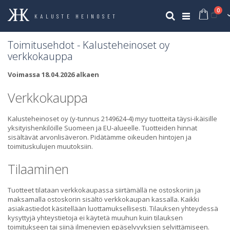
tuo
0
Ost
Haku
KALUSTE HEINOSET
Toimitusehdot - Kalusteheinoset oy
verkkokauppa
Voimassa 18.04.2026 alkaen
Verkkokauppa
Kalusteheinoset oy (y-tunnus 2149624-4) myy tuotteita täysi-ikäisille
yksityishenkilöille Suomeen ja EU-alueelle. Tuotteiden hinnat
sisältävät arvonlisäveron. Pidätämme oikeuden hintojen ja
toimituskulujen muutoksiin.
Tilaaminen
Tuotteet tilataan verkkokaupassa siirtämällä ne ostoskoriin ja
maksamalla ostoskorin sisältö verkkokaupan kassalla. Kaikki
asiakastiedot käsitellään luottamuksellisesti. Tilauksen yhteydessä
kysyttyjä yhteystietoja ei käytetä muuhun kuin tilauksen
toimitukseen tai siinä ilmenevien epäselvyyksien selvittämiseen.