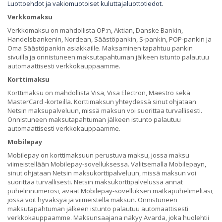
Luottoehdot ja vakiomuotoiset kuluttajaluottotiedot.
Verkkomaksu
Verkkomaksu on mahdollista OP:n, Aktian, Danske Bankin,
Handelsbankenin, Nordean, Säästöpankin, S-pankin, POP-pankin ja
Oma Säästöpankin asiakkaille. Maksaminen tapahtuu pankin
sivuilla ja onnistuneen maksutapahtuman jälkeen istunto palautuu
automaattisesti verkkokauppaamme.
Korttimaksu
Korttimaksu on mahdollista Visa, Visa Electron, Maestro sekä
MasterCard -korteilla. Korttimaksun yhteydessä sinut ohjataan
Netsin maksupalveluun, missä maksun voi suorittaa turvallisesti.
Onnistuneen maksutapahtuman jälkeen istunto palautuu
automaattisesti verkkokauppaamme.
Mobilepay
Mobilepay on korttimaksuun perustuva maksu, jossa maksu
viimeistellään Mobilepay-sovelluksessa. Valitsemalla Mobilepayn,
sinut ohjataan Netsin maksukorttipalveluun, missä maksun voi
suorittaa turvallisesti. Netsin maksukorttipalvelussa annat
puhelinnumerosi, avaat Mobilepay-sovelluksen matkapuhelimeltasi,
jossa voit hyväksyä ja viimeistellä maksun. Onnistuneen
maksutapahtuman jälkeen istunto palautuu automaattisesti
verkkokauppaamme. Maksunsaajana näkyy Avarda, joka huolehtii