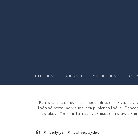
OLOHUONE
RUOKAILU
MAKUUHUONE
SÄIL
Kun istahtaa sohvalle tai lepotuolille, olisi kiva, e
lisää säilytystilaa visuaalisen puolensa lisäksi. Sohv
sisustuksia. Myös mittatilausratkaisut onnistuvat 
Etusivu
Sohvapöydät
Säilytys