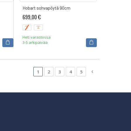
Hobart sohvapöytä 90cm
699,00 €
Heti varastossa
3-5 arkipäivää
Sivu
Luet tällä hetkellä sivua
Sivu
Sivu
Sivu
Sivu
Sivu
Siirry maksutavan
1
2
3
4
5