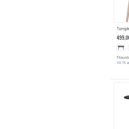
Tompk
499,0
Tilaust
10-15 