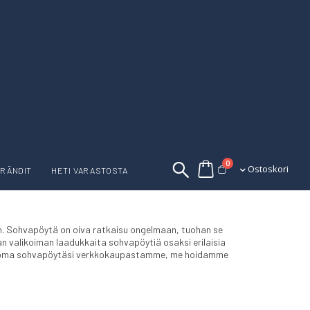
tuotetta
0
Ostoskori
Ostoskori
RÄNDIT
HETI VARASTOSTA
imen. Sohvapöytä on oiva ratkaisu ongelmaan, tuohan se
jan valikoiman laadukkaita sohvapöytiä osaksi erilaisia
laa oma sohvapöytäsi verkkokaupastamme, me hoidamme