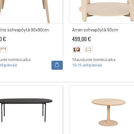
ins sohvapöytä 90x90cm
Arran sohvapöytä 93cm
0 €
499,00 €
uote toimitusaika
Tilaustuote toimitusaika
arkipäivää
10-15 arkipäivää