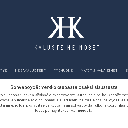
KALUSTE HEINOSET
YTYS
KESÄKALUSTEET
TYÖHUONE
MATOT & VALAISIMET
B
Sohvapöydät verkkokaupasta osaksi sisustusta
ttä voisi johonkin laskea käsissä olevat tavarat, kuten lasin tai kaukosäät
apöydällä viimeistelet olohuoneesi sisustuksen. Meiltä Heinosilta löydät laa
kauttamme, jolloin pystyt itse vaikuttamaan sohvapöydän ulkonäköön. Ti
loput perheyrityksen varmuudella.