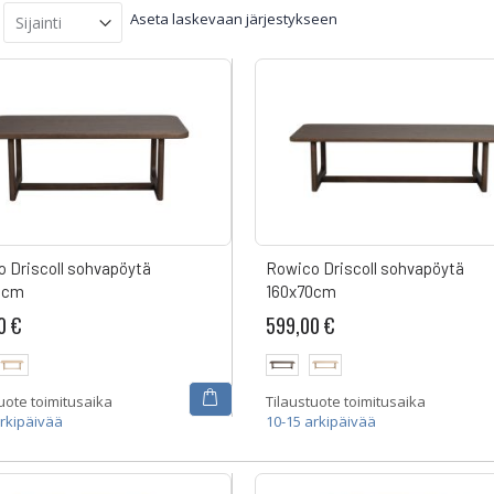
Aseta laskevaan järjestykseen
 Driscoll sohvapöytä
Rowico Driscoll sohvapöytä
0cm
160x70cm
0 €
599,00 €
uote toimitusaika
Tilaustuote toimitusaika
arkipäivää
10-15 arkipäivää