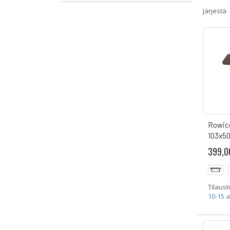
Järjestä
Rowico
103x5
399,0
Tilaust
10-15 