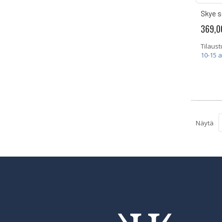
Skye s
369,0
Tilaust
10-15 
Näytä