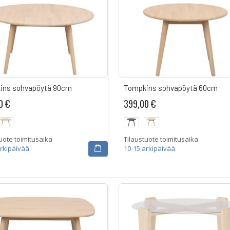
ins sohvapöytä 90cm
Tompkins sohvapöytä 60cm
0 €
399,00 €
uote toimitusaika
Tilaustuote toimitusaika
arkipäivää
10-15 arkipäivää