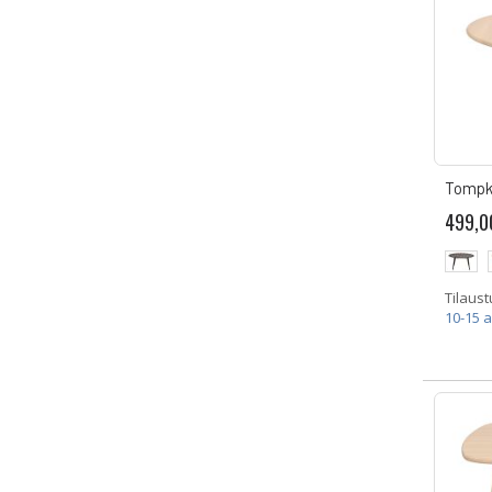
Tompk
499,0
Tilaust
10-15 