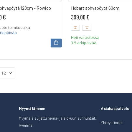
ohvapöytä 120cm - Rowico
Hobart sohvapöytä 60cm
0 €
399,00 €
uote toimitusaika
arkipäivää
Heti varastossa
3-5 arkipäivää
Asiakaspalvelu
Myymälämme:
Myymälä suljettu heinä- ja elokuun sunnuntait.
Yhteystiedot
Avoinna: