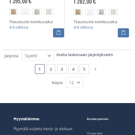
1 395,00 €
1 282,00 €
Tilaustuote toimitusaika
Tilaustuote toimitusaika
4-6 viikkoa
4-6 viikkoa
Aseta laskevaan järjestykseen
Järjestä
Sivu
Luet tällä hetkellä sivua
Sivu
Sivu
Sivu
Sivu
Sivu
Siirry maksutavan
1
2
3
4
5
Näytä
Myymälämme:
Asiakaspalvelu
Myymälä suljettu heinä- ja elokuun
Yhteystiedot