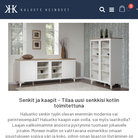
tuo
0
Ost
Haku
KALUSTE HEINOSET
Senkit ja kaapit - Tilaa uusi senkkisi kotiin
toimitettuna
Haluatko senkin tyylin olevan enemmän modernia vai
perinteisempää? Haluatko kaapin vain ovilla, vai myös laatikoilla?
Laajan valikoimamme ansiosta pystymme tuomaan jokaiselle
jotakin. Moneen malliin on valittavana esimerkiksi omaan
sisustukseen sopiva väri ja koko, jolloin oman lipaston löytäminen on