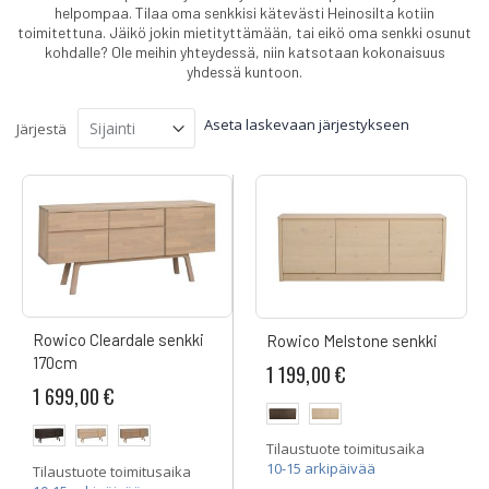
helpompaa.
Tilaa oma senkkisi kätevästi Heinosilta kotiin
toimitettuna. Jäikö jokin mietityttämään, tai eikö oma senkki osunut
kohdalle? Ole meihin yhteydessä, niin katsotaan kokonaisuus
yhdessä kuntoon.
Aseta laskevaan järjestykseen
Järjestä
Rowico Cleardale senkki
Rowico Melstone senkki
170cm
1 199,00 €
1 699,00 €
Tilaustuote toimitusaika
10-15 arkipäivää
Tilaustuote toimitusaika