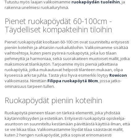
Tutustu myös laajan valikoimamme
ruokapöydän tuoleihin
, ja
rakenna unelmiesi ruokailuryhmä.
Pienet ruokapöydät 60-100cm -
Täydelliset kompakteihin tiloihin
Pienet ruokapöydät kooltaan 60-100 cm ovat suunniteltu erityisesti
pieniin koteihin ja ahtaisiin ruokailutiloihin. Valikoimamme sisältää
vaihtoehtoja, kuten pieni pyöreä ruokapöytä, joka luo tilaan
pehmeyttä ja harmoniaa, sekä suorakaiteen muotoiset mallit, jotka
maksimoivat tilankäytön. Tarjoamme myös pieniä jatkettavia
ruokapöytiä, jotka mukautuvat helposti tilanteen mukaan, olipa
kyseessä arki tai juhla. Tästä yksi hyvä esimerkki löytyy
Rowicon
valikoimasta. Nimittäin
Filippa ruokapöytä 80cm
, jossa jatko-
ominaisuus tarpeen tullen.
Ruokapöydät pieniin koteihin
Ruokapöytä pieneen tilaan on tärkeä elementti, joka yhdistää
käytännöllisyyden ja estetiikan. Erityisesti ruokapöytä opiskelija-
asuntoon on suunniteltu kestämään päivittäistä käyttöä ilman, että
se vie liikaa tilaa. Valikoimastamme löydät tilaa säästävät mallit,
kuten 2 hengen ruokapöydät, jotka sopivat erinomaisesti