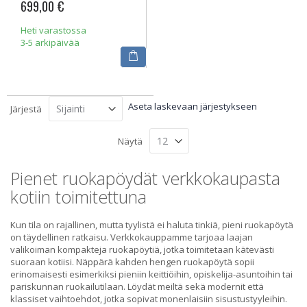
699,00 €
Heti varastossa
3-5 arkipäivää
Aseta laskevaan järjestykseen
Järjestä
Näytä
Pienet ruokapöydät verkkokaupasta
kotiin toimitettuna
Kun tila on rajallinen, mutta tyylistä ei haluta tinkiä, pieni ruokapöytä
on täydellinen ratkaisu. Verkkokauppamme tarjoaa laajan
valikoiman kompakteja ruokapöytiä, jotka toimitetaan kätevästi
suoraan kotiisi. Näppärä kahden hengen ruokapöytä sopii
erinomaisesti esimerkiksi pieniin keittiöihin, opiskelija-asuntoihin tai
pariskunnan ruokailutilaan. Löydät meiltä sekä modernit että
klassiset vaihtoehdot, jotka sopivat monenlaisiin sisustustyyleihin.