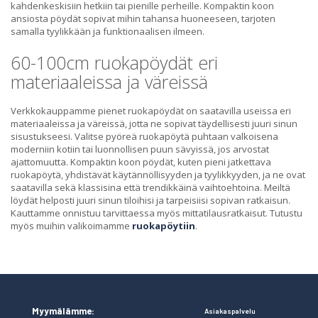
kahdenkeskisiin hetkiin tai pienille perheille. Kompaktin koon
ansiosta pöydät sopivat mihin tahansa huoneeseen, tarjoten
samalla tyylikkään ja funktionaalisen ilmeen.
60-100cm ruokapöydät eri
materiaaleissa ja väreissä
Verkkokauppamme pienet ruokapöydät on saatavilla useissa eri
materiaaleissa ja väreissä, jotta ne sopivat täydellisesti juuri sinun
sisustukseesi. Valitse pyöreä ruokapöytä puhtaan valkoisena
moderniin kotiin tai luonnollisen puun sävyissä, jos arvostat
ajattomuutta. Kompaktin koon pöydät, kuten pieni jatkettava
ruokapöytä, yhdistävät käytännöllisyyden ja tyylikkyyden, ja ne ovat
saatavilla sekä klassisina että trendikkäinä vaihtoehtoina. Meiltä
löydät helposti juuri sinun tiloihisi ja tarpeisiisi sopivan ratkaisun.
Kauttamme onnistuu tarvittaessa myös mittatilausratkaisut. Tutustu
myös muihin valikoimamme
ruokapöytiin
.
Myymälämme:
Asiakaspalvelu