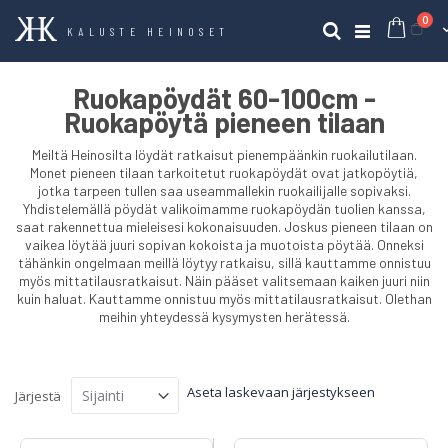
tuo
0
Ost
Haku
KALUSTE HEINOSET
Ruokapöydät 60-100cm -
Ruokapöytä pieneen tilaan
Meiltä Heinosilta löydät ratkaisut pienempäänkin ruokailutilaan.
Monet pieneen tilaan tarkoitetut ruokapöydät ovat jatkopöytiä,
jotka tarpeen tullen saa useammallekin ruokailijalle sopivaksi.
Yhdistelemällä pöydät valikoimamme ruokapöydän tuolien kanssa,
saat rakennettua mieleisesi kokonaisuuden. Joskus pieneen tilaan on
vaikea löytää juuri sopivan kokoista ja muotoista pöytää. Onneksi
tähänkin ongelmaan meillä löytyy ratkaisu, sillä kauttamme onnistuu
myös mittatilausratkaisut. Näin pääset valitsemaan kaiken juuri niin
kuin haluat. Kauttamme onnistuu myös mittatilausratkaisut. Olethan
meihin yhteydessä kysymysten herätessä.
Aseta laskevaan järjestykseen
Järjestä