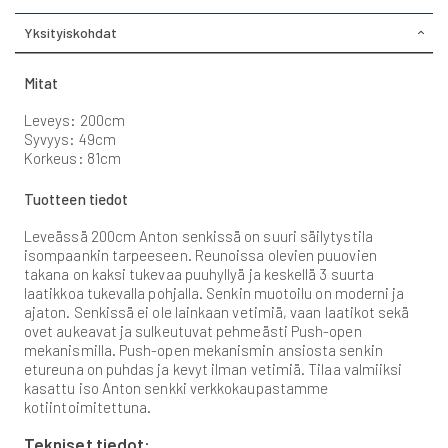
Yksityiskohdat
Mitat
Leveys: 200cm
Syvyys: 49cm
Korkeus: 81cm
Tuotteen tiedot
Leveässä 200cm Anton senkissä on suuri säilytystila
isompaankin tarpeeseen. Reunoissa olevien puuovien
takana on kaksi tukevaa puuhyllyä ja keskellä 3 suurta
laatikkoa tukevalla pohjalla. Senkin muotoilu on moderni ja
ajaton. Senkissä ei ole lainkaan vetimiä, vaan laatikot sekä
ovet aukeavat ja sulkeutuvat pehmeästi Push-open
mekanismilla. Push-open mekanismin ansiosta senkin
etureuna on puhdas ja kevyt ilman vetimiä. Tilaa valmiiksi
kasattu iso Anton senkki verkkokaupastamme
kotiintoimitettuna.
Tekniset tiedot: