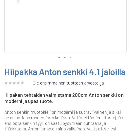
Skip
Hiipakka Anton senkki 4.1 jaloilla
to
the
beginning
Ole ensimmäinen tuotteen arvostelija
of
the
Hiipakan tehtaiden valmistama 200cm Anton senkki on
images
moderni ja upea tuote.
gallery
Anton senkin muotokieli on moderni ja suoraviivainen ja siksi
se on omiaan modernissa kodissa. Vetimettömien etusarjojen
ansiosta senkin tyyli on saatu pysymään puhtaana ja
linjakkaana. Anton runko on aina valkoinen. Valitse itsellesi