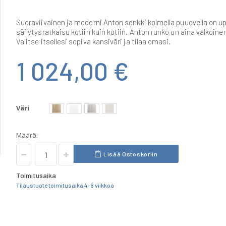
Suoraviivainen ja moderni Anton senkki kolmella puuovella on u
säilytysratkaisu kotiin kuin kotiin. Anton runko on aina valkoine
Valitse itsellesi sopiva kansiväri ja tilaa omasi.
1 024,00 €
Väri
Määrä:
Lisää Ostoskoriin
Toimitusaika
Tilaustuote toimitusaika 4-6 viikkoa