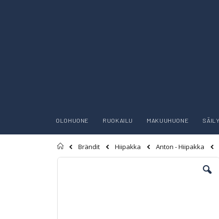
OLOHUONE
RUOKAILU
MAKUUHUONE
SÄIL
Etusivu
Brändit
Hiipakka
Anton - Hiipakka
Skip
to
the
end
of
the
images