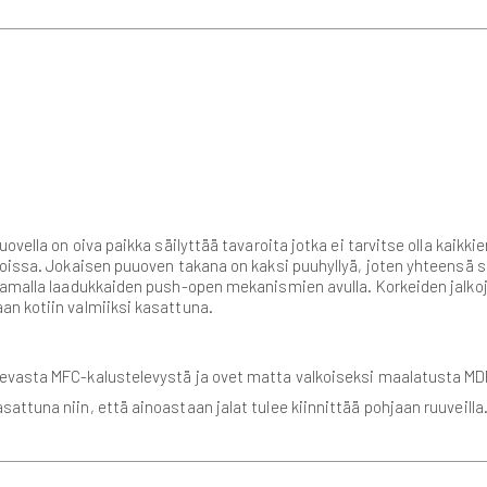
ella on oiva paikka säilyttää tavaroita jotka ei tarvitse olla kaikkien 
oissa. Jokaisen puuoven takana on kaksi puuhyllyä, joten yhteensä s
inamalla laadukkaiden push-open mekanismien avulla. Korkeiden jalko
n kotiin valmiiksi kasattuna.
evasta MFC-kalustelevystä ja ovet matta valkoiseksi maalatusta MDF
sattuna niin, että ainoastaan jalat tulee kiinnittää pohjaan ruuveilla