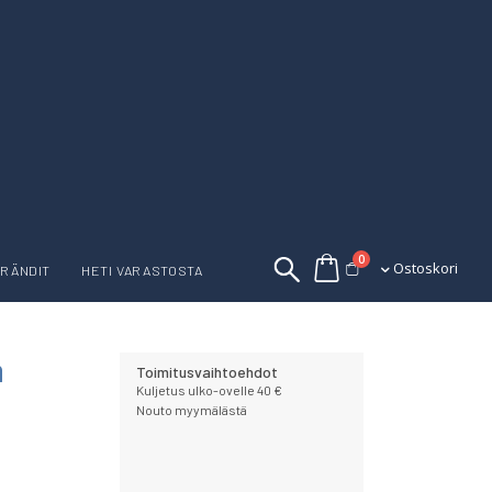
tuotetta
0
Ostoskori
Ostoskori
RÄNDIT
HETI VARASTOSTA
a
Toimitusvaihtoehdot
Kuljetus ulko-ovelle 40 €
Nouto myymälästä