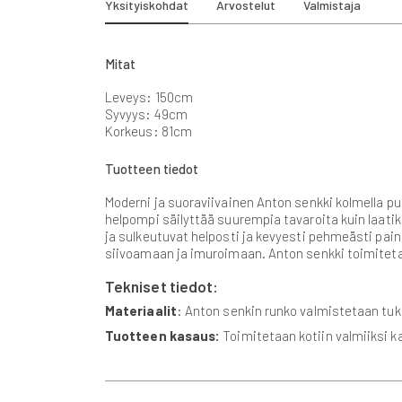
Yksityiskohdat
Arvostelut
Valmistaja
beginning
of
the
images
Mitat
gallery
Leveys: 150cm
Syvyys: 49cm
Korkeus: 81cm
Tuotteen tiedot
Moderni ja suoraviivainen Anton senkki kolmella puuov
helpompi säilyttää suurempia tavaroita kuin laatik
ja sulkeutuvat helposti ja kevyesti pehmeästi pa
siivoamaan ja imuroimaan. Anton senkki toimitetaa
Tekniset tiedot:
Materiaalit
: Anton senkin runko valmistetaan tuk
Tuotteen kasaus:
Toimitetaan kotiin valmiiksi ka