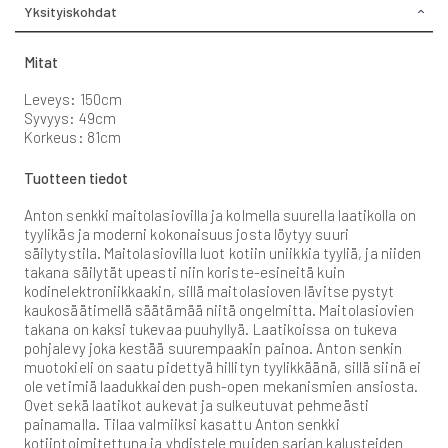
Yksityiskohdat
Mitat
Leveys: 150cm
Syvyys: 49cm
Korkeus: 81cm
Tuotteen tiedot
Anton senkki maitolasiovilla ja kolmella suurella laatikolla on
tyylikäs ja moderni kokonaisuus josta löytyy suuri
säilytystila. Maitolasiovilla luot kotiin uniikkia tyyliä, ja niiden
takana säilytät upeasti niin koriste-esineitä kuin
kodinelektroniikkaakin, sillä maitolasioven lävitse pystyt
kaukosäätimellä säätämää niitä ongelmitta. Maitolasiovien
takana on kaksi tukevaa puuhyllyä. Laatikoissa on tukeva
pohjalevy joka kestää suurempaakin painoa. Anton senkin
muotokieli on saatu pidettyä hillityn tyylikkäänä, sillä siinä ei
ole vetimiä laadukkaiden push-open mekanismien ansiosta.
Ovet sekä laatikot aukevat ja sulkeutuvat pehmeästi
painamalla. Tilaa valmiiksi kasattu Anton senkki
kotiintoimitettuna ja yhdistele muiden sarjan kalusteiden