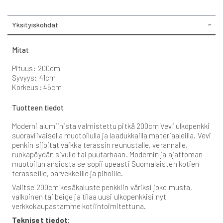
Yksityiskohdat
Mitat
Pituus: 200cm
Syvyys: 41cm
Korkeus: 45cm
Tuotteen tiedot
Moderni alumiinista valmistettu pitkä 200cm Vevi ulkopenkki
suoraviivaisella muotoilulla ja laadukkailla materiaaleilla. Vevi
penkin sijoitat vaikka terassin reunustalle, verannalle,
ruokapöydän sivulle tai puutarhaan. Modernin ja ajattoman
muotoilun ansiosta se sopii upeasti Suomalaisten kotien
terasseille, parvekkeille ja pihoille.
Valitse 200cm kesäkaluste penkkiin väriksi joko musta,
valkoinen tai beige ja tilaa uusi ulkopenkkisi nyt
verkkokaupastamme kotiintoimitettuna.
Tekniset tiedot: