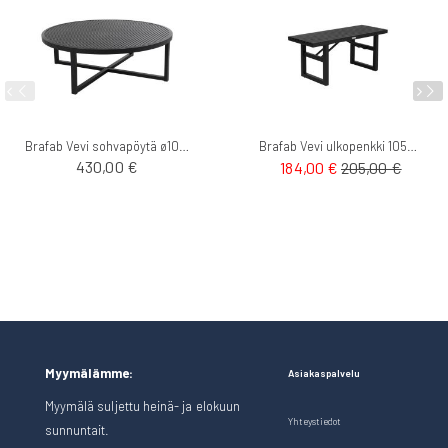
Brafab Vevi sohvapöytä ø100cm
Brafab Vevi ulkopenkki 105cm
430,00 €
184,00 €
205,00 €
Myymälämme:
Asiakaspalvelu
Myymälä suljettu heinä- ja elokuun
Yhteystiedot
sunnuntait.