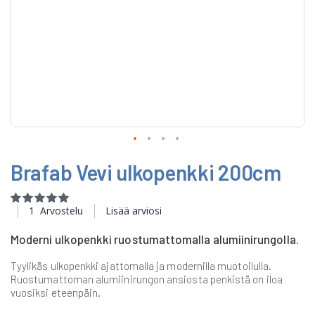
Skip
Brafab Vevi ulkopenkki 200cm
to
the
beginning
Rating:
of
100
100
% of
1
Arvostelu
Lisää arviosi
the
images
Moderni ulkopenkki ruostumattomalla alumiinirungolla.
gallery
Tyylikäs ulkopenkki ajattomalla ja modernilla muotoilulla.
Ruostumattoman alumiinirungon ansiosta penkistä on iloa
vuosiksi eteenpäin.