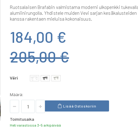
Ruotsalaisen Brafabin valmistama moderni ulkopenkki tukevall
alumiinirungolla. Yhdistele muiden Vevi sarjan kesäkalusteiden
kanssa rakentaen mieluisa kokonaisuus.
184,00 €
205,00 €
Väri
Määrä:
Lisää Ostoskoriin
Toimitusaika
Heti varastossa 3-5 arkipäivää