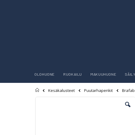
OLOHUONE
RUOKAILU
MAKUUHUONE
SÄIL
Etusivu
Brafab
Kesäkalusteet
Puutarhapenkit
Skip
to
the
end
of
the
images