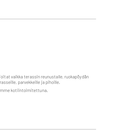
ijoitat vaikka terassin reunustalle, ruokapöydän
eille, parvekkeille ja pihoille.
tamme kotiintoimitettuna.