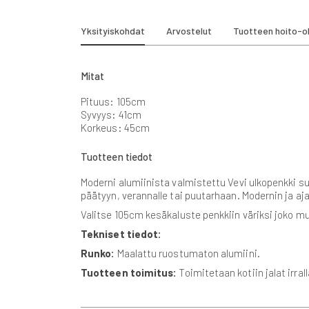
beginning
of
the
Yksityiskohdat
Arvostelut
Tuotteen hoito-o
images
gallery
Mitat
Pituus: 105cm
Syvyys: 41cm
Korkeus: 45cm
Tuotteen tiedot
Moderni alumiinista valmistettu Vevi ulkopenkki suo
päätyyn, verannalle tai puutarhaan. Modernin ja aja
Valitse 105cm kesäkaluste penkkiin väriksi joko mu
Tekniset tiedot:
Runko:
Maalattu ruostumaton alumiini.
Tuotteen toimitus:
Toimitetaan kotiin jalat irral