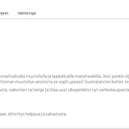
hjeet
Valmistaja
raviivaisella muotoilulla ja laadukkailla materiaaleilla. Vevi penkin s
ttoman muotoilun ansiosta se sopii upeasti Suomalaisten kotien terass
sta, valkoinen tai beige ja tilaa uusi ulkopenkkisi nyt verkkokaupas
laan, kiinnitys helppoa ja vaivatonta.