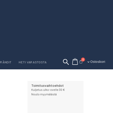
tuotetta
0
Ostoskori
Ostoskori
RÄNDIT
HETI VARASTOSTA
Toimitusvaihtoehdot
Kuljetus ulko-ovelle 30 €
Nouto myymälästä