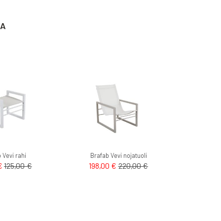
TA
 Vevi rahi
Brafab Vevi nojatuoli
€
125,00 €
198,00 €
220,00 €