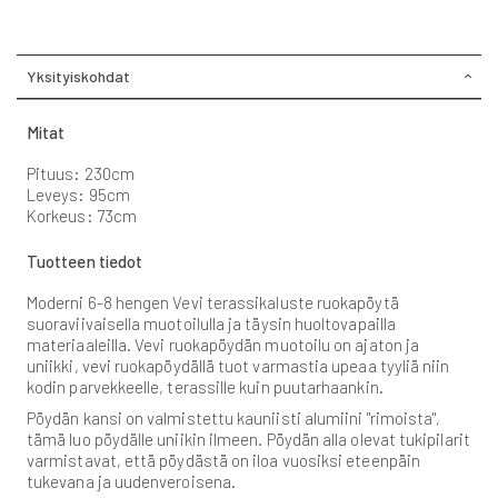
Yksityiskohdat
Mitat
Pituus: 230cm
Leveys: 95cm
Korkeus: 73cm
Tuotteen tiedot
Moderni 6-8 hengen Vevi terassikaluste ruokapöytä
suoraviivaisella muotoilulla ja täysin huoltovapailla
materiaaleilla. Vevi ruokapöydän muotoilu on ajaton ja
uniikki, vevi ruokapöydällä tuot varmastia upeaa tyyliä niin
kodin parvekkeelle, terassille kuin puutarhaankin.
Pöydän kansi on valmistettu kauniisti alumiini "rimoista",
tämä luo pöydälle uniikin ilmeen. Pöydän alla olevat tukipilarit
varmistavat, että pöydästä on iloa vuosiksi eteenpäin
tukevana ja uudenveroisena.