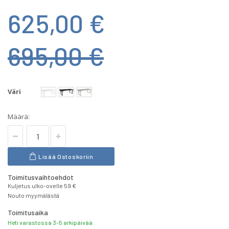
625,00 €
695,00 €
Väri
Määrä:
Lisää Ostoskoriin
Toimitusvaihtoehdot
Kuljetus ulko-ovelle 59 €
Nouto myymälästä
Toimitusaika
Heti varastossa 3-5 arkipäivää