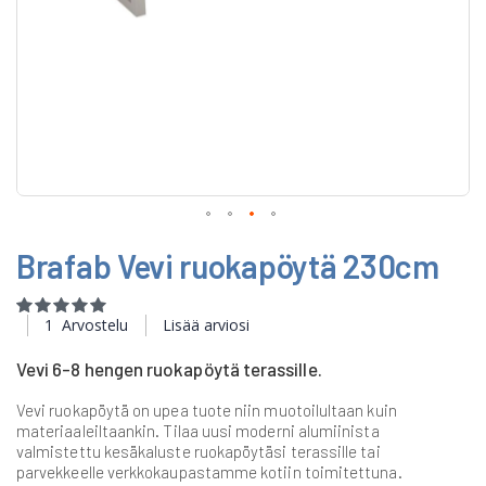
Skip
Brafab Vevi ruokapöytä 230cm
to
the
beginning
Rating:
of
100
100
% of
1
Arvostelu
Lisää arviosi
the
images
Vevi 6-8 hengen ruokapöytä terassille.
gallery
Vevi ruokapöytä on upea tuote niin muotoilultaan kuin
materiaaleiltaankin. Tilaa uusi moderni alumiinista
valmistettu kesäkaluste ruokapöytäsi terassille tai
parvekkeelle verkkokaupastamme kotiin toimitettuna.