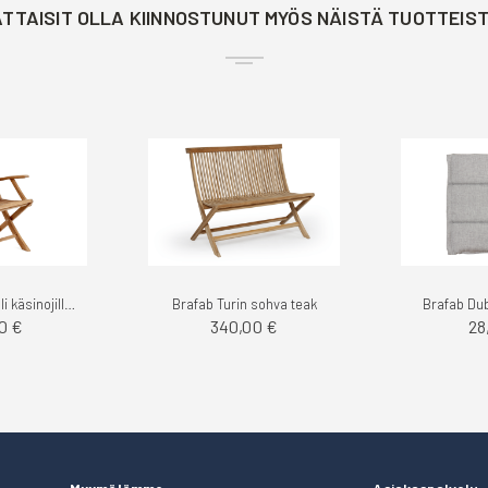
TTAISIT OLLA KIINNOSTUNUT MYÖS NÄISTÄ TUOTTEIS
Brafab Turin tuoli käsinojilla teak
Brafab Turin sohva teak
Brafab Dub
0 €
340,00 €
28