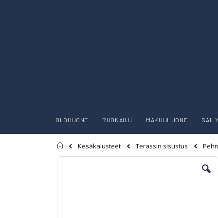
OLOHUONE
RUOKAILU
MAKUUHUONE
SÄIL
Etusivu
Kesäkalusteet
Terassin sisustus
Pehm
Skip
to
the
end
of
the
images