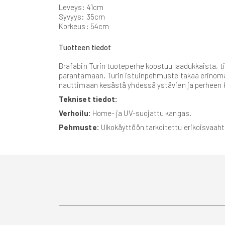
gallery
Leveys: 41cm
Syvyys: 35cm
Korkeus: 54cm
Tuotteen tiedot
Brafabin Turin tuoteperhe koostuu laadukkaista, t
parantamaan. Turin istuinpehmuste takaa erinoma
nauttimaan kesästä yhdessä ystävien ja perheen 
Tekniset tiedot:
Verhoilu:
Home- ja UV-suojattu kangas.
Pehmuste:
Ulkokäyttöön tarkoitettu erikoisvaaht