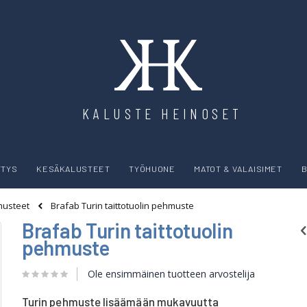
KALUSTE HEINOSET
YTYS
KESÄKALUSTEET
TYÖHUONE
MATOT & VALAISIMET
B
Brafab Turin taittotuolin pehmuste
usteet
Brafab Turin taittotuolin
pehmuste
Ole ensimmäinen tuotteen arvostelija
Turin pehmuste lisäämään mukavuutta