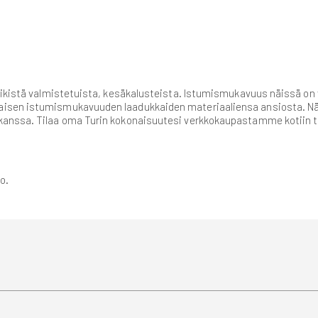
iikistä valmistetuista, kesäkalusteista. Istumismukavuus näissä on 
isen istumismukavuuden laadukkaiden materiaaliensa ansiosta. Näi
kanssa. Tilaa oma Turin kokonaisuutesi verkkokaupastamme kotiin t
o.