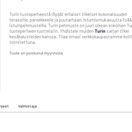
Turin tuoteperheestä löydät erilaiset tiikkiset kokonaisuudet
terassille, parvekkeelle ja puutarhaan. Istumismukavuutta lisää
istuinpehmusteilla. Turin pehmuste on juuri oikean kokoinen Tu
tuoteperheen tuotteisiin. Yhdistele muiden
Turin
sarjan tiikki
kesäkalusteiden kanssa. Tilaa omasi verkkokaupastamme koti
toimitettuna.
Tuote on poistunut myynnistä
hjeet
Valmistaja