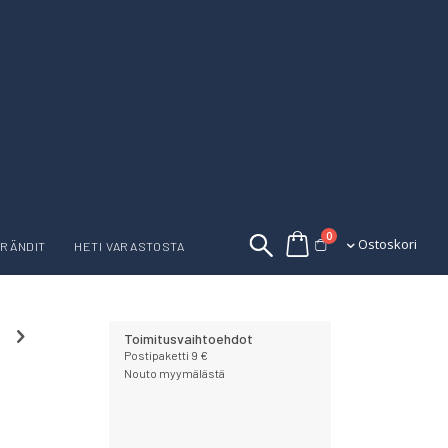
tuotetta
0
Ostoskori
Ostoskori
RÄNDIT
HETI VARASTOSTA
Toimitusvaihtoehdot
Postipaketti 9 €
Nouto myymälästä