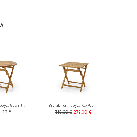
TA
Brafab Turin pöytä 80cm teak
Brafab Turin pöytä 70x70cm teak
Tarjoushinta
5,00 €
315,00 €
279,00 €