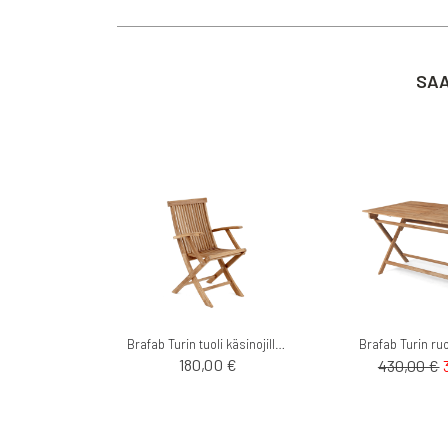
SAA
Brafab Turin tuoli käsinojilla teak
T
180,00 €
430,00 €