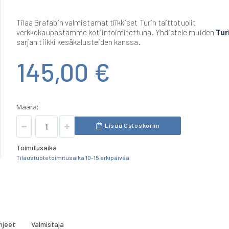
Tilaa Brafabin valmistamat tiikkiset Turin taittotuolit
verkkokaupastamme kotiintoimitettuna. Yhdistele muiden
Tur
sarjan tiikki kesäkalusteiden kanssa.
145,00 €
Määrä:
Lisää Ostoskoriin
Toimitusaika
Tilaustuote toimitusaika 10-15 arkipäivää
hjeet
Valmistaja