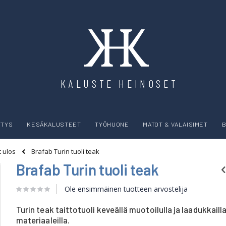
KALUSTE HEINOSET
YTYS
KESÄKALUSTEET
TYÖHUONE
MATOT & VALAISIMET
B
Brafab Turin tuoli teak
t ulos
Brafab Turin tuoli teak
Ole ensimmäinen tuotteen arvostelija
Turin teak taittotuoli keveällä muotoilulla ja laadukkaill
materiaaleilla.