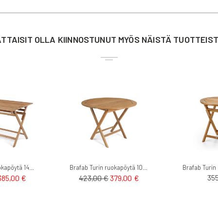
TTAISIT OLLA KIINNOSTUNUT MYÖS NÄISTÄ TUOTTEIS
Brafab Turin ruokapöytä 140cm teak
Brafab Turin ruokapöytä 100cm teak
arjoushinta
Tarjoushinta
35
385,00 €
423,00 €
379,00 €