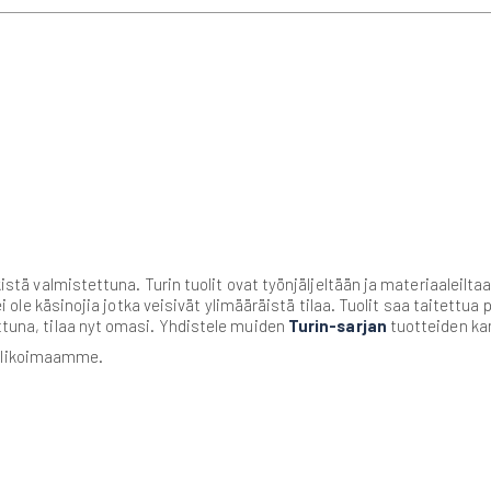
ikistä valmistettuna. Turin tuolit ovat työnjäljeltään ja materiaaleilt
 ei ole käsinojia jotka veisivät ylimääräistä tilaa. Tuolit saa taitettua 
attuna, tilaa nyt omasi. Yhdistele muiden
Turin-sarjan
tuotteiden ka
alikoimaamme.