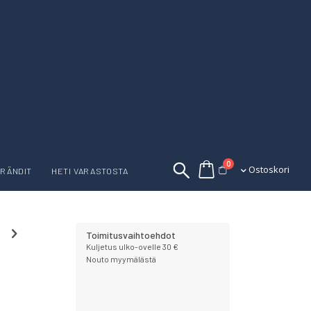
tuotetta
0
Ostoskori
Ostoskori
RÄNDIT
HETI VARASTOSTA
Toimitusvaihtoehdot
Kuljetus ulko-ovelle 30 €
Nouto myymälästä
a