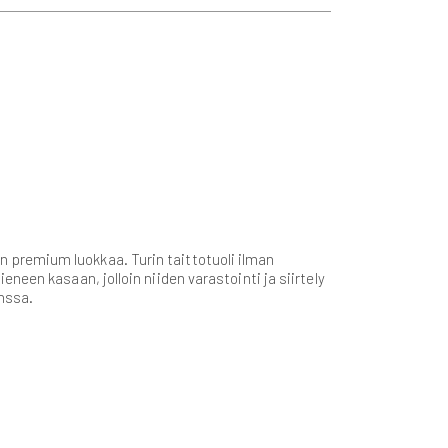
aan premium luokkaa. Turin taittotuoli ilman
pieneen kasaan, jolloin niiden varastointi ja siirtely
nssa.