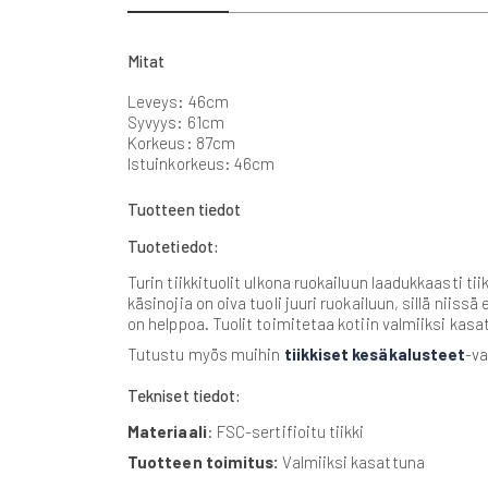
beginning
of
the
Mitat
images
gallery
Leveys: 46cm
Syvyys: 61cm
Korkeus: 87cm
Istuinkorkeus: 46cm
Tuotteen tiedot
Tuotetiedot:
Turin tiikkituolit ulkona ruokailuun laadukkaasti ti
käsinojia on oiva tuoli juuri ruokailuun, sillä niissä
on helppoa. Tuolit toimitetaa kotiin valmiiksi kas
Tutustu myös muihin
tiikkiset kesäkalusteet
-v
Tekniset tiedot:
Materiaali
: FSC-sertifioitu tiikki
Tuotteen toimitus:
Valmiiksi kasattuna