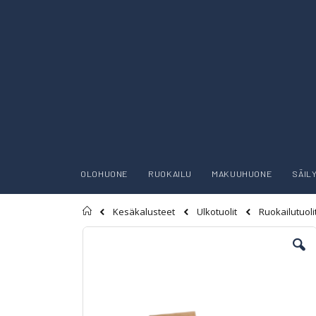
OLOHUONE
RUOKAILU
MAKUUHUONE
SÄIL
Etusivu
Kesäkalusteet
Ulkotuolit
Ruokailutuoli
Skip
to
the
end
of
the
images