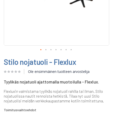
Skip
Stilo nojatuoli - Flexlux
to
the
beginning
Ole ensimmäinen tuotteen arvostelija
of
the
Tyylikäs nojatuoli ajattomalla muotoilulla - Flexlux.
images
gallery
Flexluxin valmistama tyylikäs nojatuoli rahilla tai ilman. Stilo
nojatuolissa nautit rennoista hetkistä. Tilaa nyt uusi Stilo
nojatuolisi meidän verkkokaupastamme kotiin toimitettuna.
Toimitusvaihtoehdot