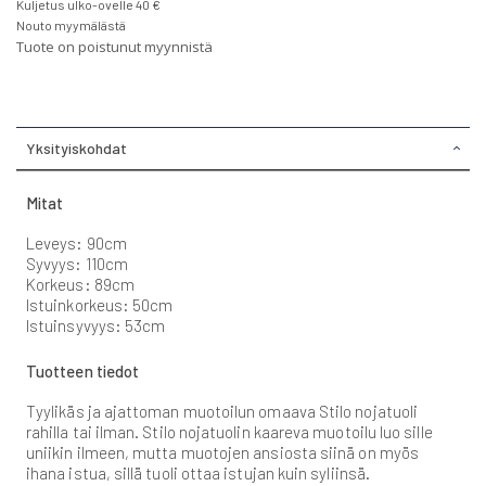
Kuljetus ulko-ovelle 40 €
Nouto myymälästä
Tuote on poistunut myynnistä
Yksityiskohdat
Mitat
Leveys: 90cm
Syvyys: 110cm
Korkeus: 89cm
Istuinkorkeus: 50cm
Istuinsyvyys: 53cm
Tuotteen tiedot
Tyylikäs ja ajattoman muotoilun omaava Stilo nojatuoli
rahilla tai ilman. Stilo nojatuolin kaareva muotoilu luo sille
uniikin ilmeen, mutta muotojen ansiosta siinä on myös
ihana istua, sillä tuoli ottaa istujan kuin syliinsä.