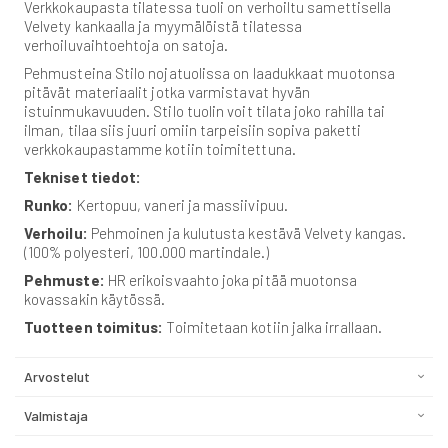
Verkkokaupasta tilatessa tuoli on verhoiltu samettisella
Velvety kankaalla ja myymälöistä tilatessa
verhoiluvaihtoehtoja on satoja.
Pehmusteina Stilo nojatuolissa on laadukkaat muotonsa
pitävät materiaalit jotka varmistavat hyvän
istuinmukavuuden. Stilo tuolin voit tilata joko rahilla tai
ilman, tilaa siis juuri omiin tarpeisiin sopiva paketti
verkkokaupastamme kotiin toimitettuna.
Tekniset tiedot:
Runko:
Kertopuu, vaneri ja massiivipuu.
Verhoilu:
Pehmoinen ja kulutusta kestävä Velvety kangas.
(100% polyesteri, 100.000 martindale.)
Pehmuste:
HR erikoisvaahto joka pitää muotonsa
kovassakin käytössä.
Tuotteen toimitus:
Toimitetaan kotiin jalka irrallaan.
Arvostelut
Valmistaja