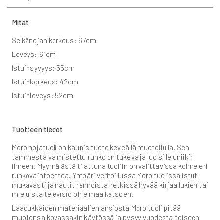
Mitat
Selkänojan korkeus: 67cm
Leveys: 61cm
Istuinsyvyys: 55cm
Istuinkorkeus: 42cm
Istuinleveys: 52cm
Tuotteen tiedot
Moro nojatuoli on kaunis tuote keveällä muotoilulla. Sen
tammesta valmistettu runko on tukeva ja luo sille uniikin
ilmeen. Myymälästä tilattuna tuoliin on valittavissa kolme eri
runkovaihtoehtoa. Ympäri verhoillussa Moro tuolissa istut
mukavasti ja nautit rennoista hetkissä hyvää kirjaa lukien tai
mieluista televisio ohjelmaa katsoen.
Laadukkaiden materiaalien ansiosta Moro tuoli pitää
muotonsa kovassakin käytössä ja pysyy vuodesta toiseen