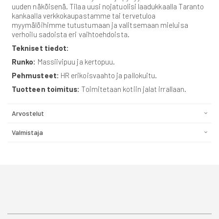
uuden näköisenä. Tilaa uusi nojatuolisi laadukkaalla Taranto
kankaalla verkkokaupastamme tai tervetuloa
myymälöihimme tutustumaan ja valitsemaan mieluisa
verhoilu sadoista eri vaihtoehdoista.
Tekniset tiedot:
Runko:
Massiivipuu ja kertopuu.
Pehmusteet:
HR erikoisvaahto ja pallokuitu.
Tuotteen toimitus:
Toimitetaan kotiin jalat irrallaan.
Arvostelut
Valmistaja