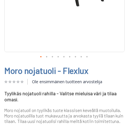
Skip
Moro nojatuoli - Flexlux
to
the
beginning
Ole ensimmäinen tuotteen arvostelija
of
the
Tyylikäs nojatuoli rahilla - Valitse mieluisa väri ja tilaa
images
omasi.
gallery
Moro nojatuoli on tyylikäs tuote klassisen keveällä muotoilulla.
Moro nojatuolilla tuot mukavuutta ja arvokasta tyyliä tilaan kuin
tilaan. Tilaa uusi nojatuolisi rahilla meiltä kotiin toimitettuna.