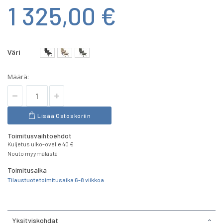
1 325,00 €
Väri
Määrä:
Lisää Ostoskoriin
Toimitusvaihtoehdot
Kuljetus ulko-ovelle 40 €
Nouto myymälästä
Toimitusaika
Tilaustuote toimitusaika 6-8 viikkoa
Yksityiskohdat