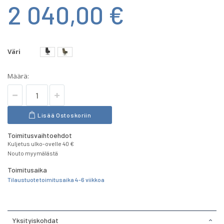
2 040,00 €
Väri
Määrä:
Lisää Ostoskoriin
Toimitusvaihtoehdot
Kuljetus ulko-ovelle 40 €
Nouto myymälästä
Toimitusaika
Tilaustuote toimitusaika 4-6 viikkoa
Yksityiskohdat