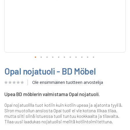
Skip
Opal nojatuoli - BD Möbel
to
the
beginning
Ole ensimmäinen tuotteen arvostelija
of
the
Upea BD möblerin valmistama Opal nojatuoli.
images
gallery
Opal nojatuolilla tuot kotiin kuin kotiin upeaa ja ajatonta tyyliä.
Siron muotoilun ansiosta Opal tuoli ei vie kotona liikaa tilaa,
mutta silti siinä istuessa tuoli tuntuu kookkaalta ja tilavalta.
Tilaa uusi laadukas nojatuolisi meiltä kotiintoimitettuna.