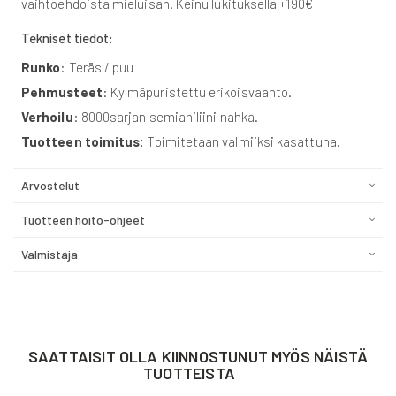
vaihtoehdoista mieluisan. Keinu lukituksella +190€
Tekniset tiedot:
Runko
: Teräs / puu
Pehmusteet
: Kylmäpuristettu erikoisvaahto.
Verhoilu
: 8000sarjan semianiliini nahka.
Tuotteen toimitus:
Toimitetaan valmiiksi kasattuna.
Arvostelut
Tuotteen hoito-ohjeet
Valmistaja
SAATTAISIT OLLA KIINNOSTUNUT MYÖS NÄISTÄ
TUOTTEISTA