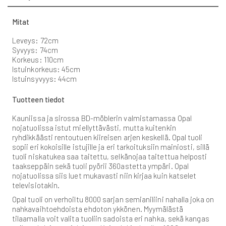
Mitat
Leveys: 72cm
Syvyys: 74cm
Korkeus: 110cm
Istuinkorkeus: 45cm
Istuinsyvyys: 44cm
Tuotteen tiedot
Kauniissa ja sirossa BD-möblerin valmistamassa Opal
nojatuolissa istut miellyttävästi, mutta kuitenkin
ryhdikkäästi rentoutuen kiireisen arjen keskellä. Opal tuoli
sopii eri kokoisille istujille ja eri tarkoituksiin mainiosti, sillä
tuoli niskatukea saa taitettu, selkänojaa taitettua helposti
taakseppäin sekä tuoli pyörii 360astetta ympäri. Opal
nojatuolissa siis luet mukavasti niin kirjaa kuin katselet
televisiotakin.
Opal tuoli on verhoiltu 8000 sarjan semianiliini nahalla joka on
nahkavaihtoehdoista ehdoton ykkönen. Myymälästä
tilaamalla voit valita tuoliin sadoista eri nahka, sekä kangas