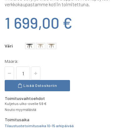
verkkokaupastamme kotiin toimitettuna.
1 699,00 €
Väri
Määrä:
Lisää Ostoskoriin
Toimitusvaihtoehdot
Kuljetus ulko-ovelle 59 €
Nouto myymälästä
Toimitusaika
Tilaustuote toimitusaika 10-15 arkipäivää