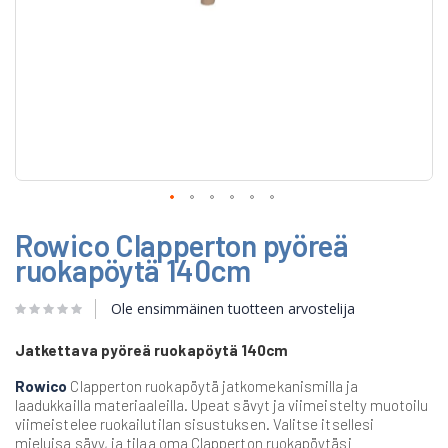
Skip
Rowico Clapperton pyöreä
to
the
ruokapöytä 140cm
beginning
of
Ole ensimmäinen tuotteen arvostelija
the
images
gallery
Jatkettava pyöreä ruokapöytä 140cm
Rowico
Clapperton ruokapöytä jatkomekanismilla ja
laadukkailla materiaaleilla. Upeat sävyt ja viimeistelty muotoilu
viimeistelee ruokailutilan sisustuksen. Valitse itsellesi
mieluisa sävy, ja tilaa oma Clapperton ruokapöytäsi