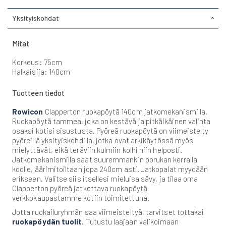
Yksityiskohdat
Mitat
Korkeus: 75cm
Halkaisija: 140cm
Tuotteen tiedot
Rowicon
Clapperton ruokapöytä 140cm jatkomekanismilla.
Ruokapöytä tammea, joka on kestävä ja pitkäikäinen valinta
osaksi kotisi sisustusta. Pyöreä ruokapöytä on viimeistelty
pyöreillä yksityiskohdilla, jotka ovat arkikäytössä myös
mielyttävät, eikä teräviin kulmiin kolhi niin helposti.
Jatkomekanismilla saat suuremmankin porukan kerralla
koolle, äärimitoiltaan jopa 240cm asti. Jatkopalat myydään
erikseen. Valitse siis itsellesi mieluisa sävy, ja tilaa oma
Clapperton pyöreä jatkettava ruokapöytä
verkkokaupastamme kotiin toimitettuna.
Jotta ruokailuryhmän saa viimeisteltyä, tarvitset tottakai
ruokapöydän tuolit
.
Tutustu laajaan valikoimaan