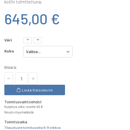
kotiin toimitettuna.
645,00 €
Väri
Koko
Määrä:
Lisää Ostoskoriin
Toimitusvaihtoehdot
Kuljetus ulko-ovelle 40 €
Nouto myymälästä
Toimitusaika
Tilaustuote toimitusaika 6-8 viikkoa