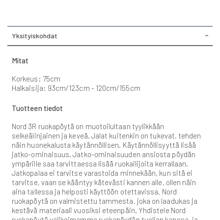
Yksityiskohdat
Mitat
Korkeus: 75cm
Halkaisija: 93cm/123cm - 120cm/155cm
Tuotteen tiedot
Nord 3R ruokapöytä on muotoilultaan tyylikkään
selkeälinjainen ja keveä. Jalat kuitenkin on tukevat, tehden
näin huonekalusta käytännöllisen. Käytännöllisyyttä lisää
jatko-ominaisuus. Jatko-ominaisuuden ansiosta pöydän
ympärille saa tarvittaessa lisää ruokailijoita kerrallaan.
Jatkopalaa ei tarvitse varastoida minnekään, kun sitä ei
tarvitse, vaan se kääntyy kätevästi kannen alle, ollen näin
aina tallessa ja helposti käyttöön otettavissa. Nord
ruokapöytä on valmistettu tammesta, joka on laadukas ja
kestävä materiaali vuosiksi eteenpäin. Yhdistele Nord
ruokapöytä valikoimamme ruokapöydän tuolien kanssa, ja