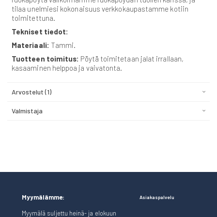
tilaa unelmiesi kokonaisuus verkkokaupastamme kotiin
toimitettuna.
Tekniset tiedot:
Materiaali:
Tammi.
Tuotteen toimitus:
Pöytä toimitetaan jalat irrallaan,
kasaaminen helppoa ja vaivatonta.
Arvostelut
1
Valmistaja
Myymälämme:
Asiakaspalvelu
Myymälä suljettu heinä- ja elokuun