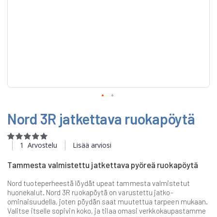
Skip
Nord 3R jatkettava ruokapöytä
to
the
beginning
Rating:
of
100
100
% of
1
Arvostelu
Lisää arviosi
the
images
Tammesta valmistettu jatkettava pyöreä ruokapöytä
gallery
Nord tuoteperheestä löydät upeat tammesta valmistetut
huonekalut. Nord 3R ruokapöytä on varustettu jatko-
ominaisuudella, joten pöydän saat muutettua tarpeen mukaan.
Valitse itselle sopivin koko, ja tilaa omasi verkkokaupastamme