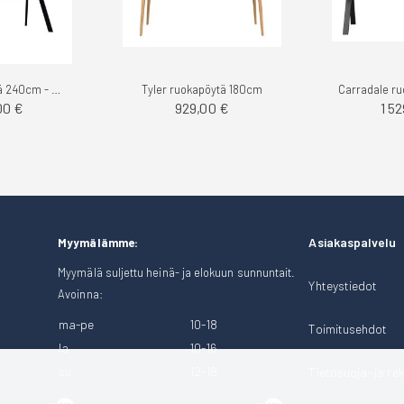
Fred ruokapöytä 240cm - Rowico
Tyler ruokapöytä 180cm
00 €
929,00 €
1 5
Asiakaspalvelu
Myymälämme:
Myymälä suljettu heinä- ja elokuun sunnuntait.
Yhteystiedot
Avoinna:
ma-pe
10-18
Toimitusehdot
la
10-16
su
12-16
Tietosuoja- ja rek