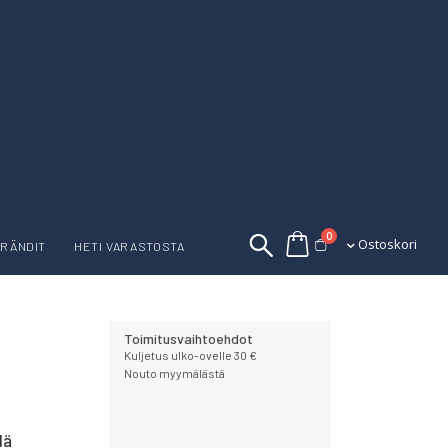
tuotetta
0
Ostoskori
Ostoskori
RÄNDIT
HETI VARASTOSTA
Toimitusvaihtoehdot
Kuljetus ulko-ovelle 30 €
Nouto myymälästä
lä