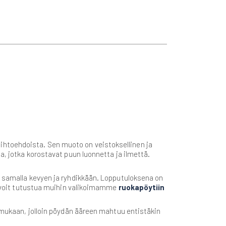
ihtoehdoista. Sen muoto on veistoksellinen ja
a, jotka korostavat puun luonnetta ja ilmettä.
ä samalla kevyen ja ryhdikkään. Lopputuloksena on
n, voit tutustua muihin valikoimamme
ruokapöytiin
n mukaan, jolloin pöydän ääreen mahtuu entistäkin