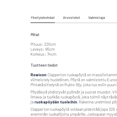
beginning
of
the
images
Yksityiskohdat
Arvostelut
Valmistaja
gallery
Mitat
Pituus: 220cm
Leveys: 95cm
Korkeus: 74cm
Tuotteen tiedot
Rowicon
Clapperton
ruokapöytä on massiivitammes
viimeistely huolellinen. Pöytä on valmistettu Euro
Pintakäsittelynä on Rubio-öljy, joka tuo esiin puun
Pöydässä yhdistyvät pyöreät ja suorat muodot. Vii
ilmava ja tyylikäs ruokapöytä, joka toimii näyttäv
ja
ruokapöydän tuoleihin
. Rakenna unelmiesi pö
Clapperton ruokapöytä voidaan pidentää jopa 320 cm
enemmän ruokailijoita ympärille. Jatkopalat myyd