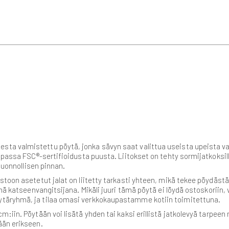
ta valmistettu pöytä, jonka sävyn saat valittua useista upeista va
opassa FSC®-sertifioidusta puusta. Liitokset on tehty sormijatkoksill
 luonnollisen pinnan.
stoon asetetut jalat on liitetty tarkasti yhteen, mikä tekee pöydäst
änä katseenvangitsijana. Mikäli juuri tämä pöytä ei löydä ostoskorii
ytäryhmä, ja tilaa omasi verkkokaupastamme kotiin toimitettuna.
:iin. Pöytään voi lisätä yhden tai kaksi erillistä jatkolevyä tarpee
ään erikseen.