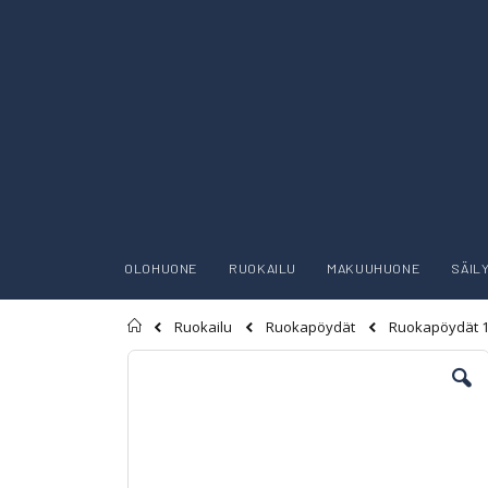
OLOHUONE
RUOKAILU
MAKUUHUONE
SÄIL
Etusivu
Ruokailu
Ruokapöydät
Ruokapöydät 
Skip
to
the
end
of
the
images