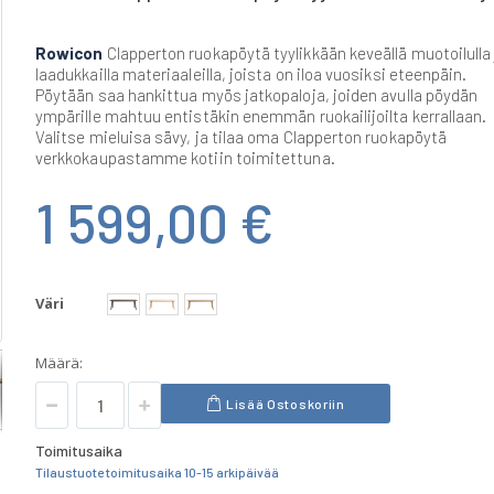
Rowicon
Clapperton ruokapöytä tyylikkään keveällä muotoilulla 
laadukkailla materiaaleilla, joista on iloa vuosiksi eteenpäin.
Pöytään saa hankittua myös jatkopaloja, joiden avulla pöydän
ympärille mahtuu entistäkin enemmän ruokailijoilta kerrallaan.
Valitse mieluisa sävy, ja tilaa oma Clapperton ruokapöytä
verkkokaupastamme kotiin toimitettuna.
1 599,00 €
Väri
Määrä:
Lisää Ostoskoriin
Toimitusaika
Tilaustuote toimitusaika 10-15 arkipäivää