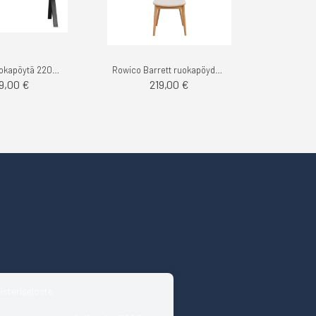
Carradale ruokapöytä 220cm V-jalka
Rowico Barrett ruokapöydän tuoli
29,00 €
219,00 €
isteriseloste