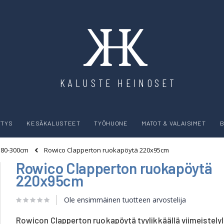
KALUSTE HEINOSET
YTYS
KESÄKALUSTEET
TYÖHUONE
MATOT & VALAISIMET
B
Rowico Clapperton ruokapöytä 220x95cm
180-300cm
Rowico Clapperton ruokapöytä
220x95cm
Ole ensimmäinen tuotteen arvostelija
Rowicon Clapperton ruokapöytä tyylikkäällä viimeistelyl