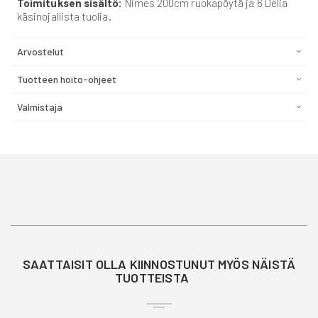
Toimituksen sisältö:
Nimes 200cm ruokapöytä ja 6 Delia
käsinojallista tuolia.
Arvostelut
Tuotteen hoito-ohjeet
Valmistaja
SAATTAISIT OLLA KIINNOSTUNUT MYÖS NÄISTÄ
TUOTTEISTA