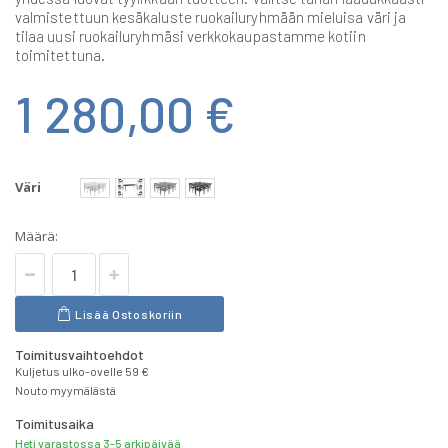
valmistettuun kesäkaluste ruokailuryhmään mieluisa väri ja
tilaa uusi ruokailuryhmäsi verkkokaupastamme kotiin
toimitettuna.
1 280,00 €
Väri
Määrä:
Lisää Ostoskoriin
Toimitusvaihtoehdot
Kuljetus ulko-ovelle 59 €
Nouto myymälästä
Toimitusaika
Heti varastossa 3-5 arkipäivää