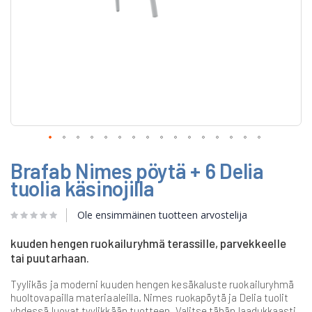
Skip
Brafab Nimes pöytä + 6 Delia
to
the
tuolia käsinojilla
beginning
of
Ole ensimmäinen tuotteen arvostelija
the
images
gallery
kuuden hengen ruokailuryhmä terassille, parvekkeelle
tai puutarhaan.
Tyylikäs ja moderni kuuden hengen kesäkaluste ruokailuryhmä
huoltovapailla materiaaleilla. Nimes ruokapöytä ja Delia tuolit
yhdessä luovat tyylikkään tuotteen. Valitse tähän laadukkaasti