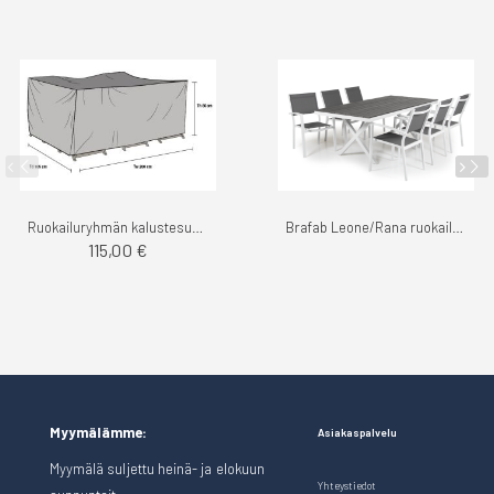
Ruokailuryhmän kalustesuoja 200x165cm
Brafab Leone/Rana ruokailuryhmä 200cm
115,00 €
Myymälämme:
Asiakaspalvelu
Myymälä suljettu heinä- ja elokuun
Yhteystiedot