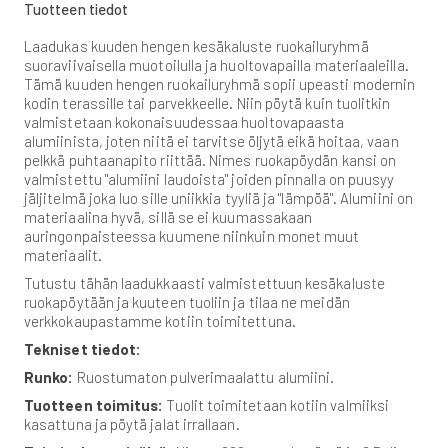
Tuotteen tiedot
Laadukas kuuden hengen kesäkaluste ruokailuryhmä
suoraviivaisella muotoilulla ja huoltovapailla materiaaleilla.
Tämä kuuden hengen ruokailuryhmä sopii upeasti modernin
kodin terassille tai parvekkeelle. Niin pöytä kuin tuolitkin
valmistetaan kokonaisuudessaa huoltovapaasta
alumiinista, joten niitä ei tarvitse öljytä eikä hoitaa, vaan
pelkkä puhtaanapito riittää. Nimes ruokapöydän kansi on
valmistettu "alumiini laudoista" joiden pinnalla on puusyy
jäljitelmä joka luo sille uniikkia tyyliä ja "lämpöä". Alumiini on
materiaalina hyvä, sillä se ei kuumassakaan
auringonpaisteessa kuumene niinkuin monet muut
materiaalit.
Tutustu tähän laadukkaasti valmistettuun kesäkaluste
ruokapöytään ja kuuteen tuoliin ja tilaa ne meidän
verkkokaupastamme kotiin toimitettuna.
Tekniset tiedot:
Runko:
Ruostumaton pulverimaalattu alumiini.
Tuotteen toimitus:
Tuolit toimitetaan kotiin valmiiksi
kasattuna ja pöytä jalat irrallaan.