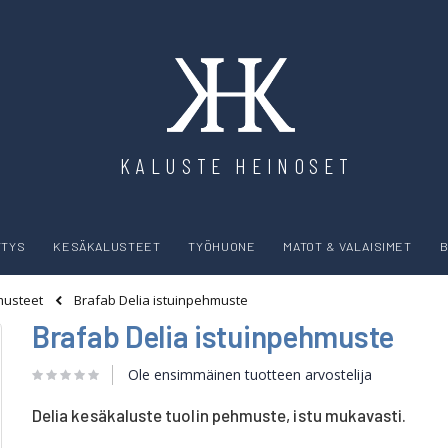
KALUSTE HEINOSET
YTYS
KESÄKALUSTEET
TYÖHUONE
MATOT & VALAISIMET
B
Brafab Delia istuinpehmuste
usteet
Brafab Delia istuinpehmuste
Ole ensimmäinen tuotteen arvostelija
Delia kesäkaluste tuolin pehmuste, istu mukavasti.