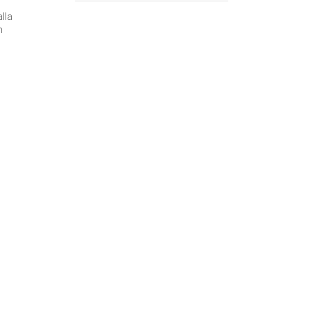
lla
n