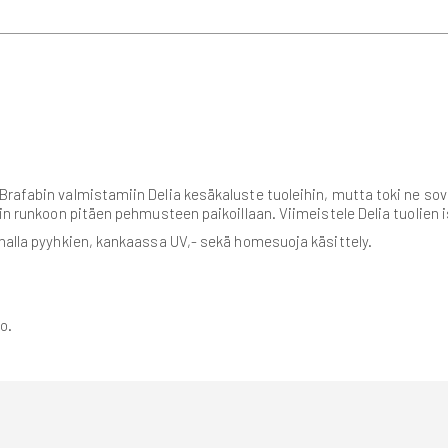
Brafabin valmistamiin Delia kesäkaluste tuoleihin, mutta toki ne so
lin runkoon pitäen pehmusteen paikoillaan. Viimeistele Delia tuolien 
inalla pyyhkien, kankaassa UV,- sekä homesuoja käsittely.
o.