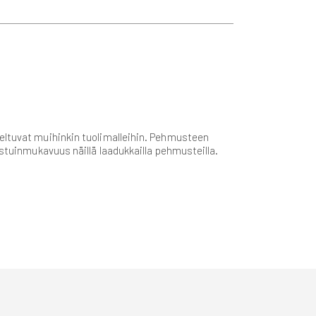
veltuvat muihinkin tuolimalleihin. Pehmusteen
istuinmukavuus näillä laadukkailla pehmusteilla.