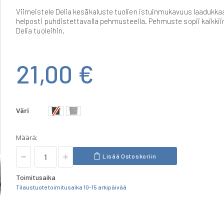
Viimeistele Delia kesäkaluste tuolien istuinmukavuus laadukkaa
helposti puhdistettavalla pehmusteella. Pehmuste sopii kaikkii
Delia tuoleihin.
21,00 €
Väri
Määrä:
Lisää Ostoskoriin
Toimitusaika
Tilaustuote toimitusaika 10-15 arkipäivää