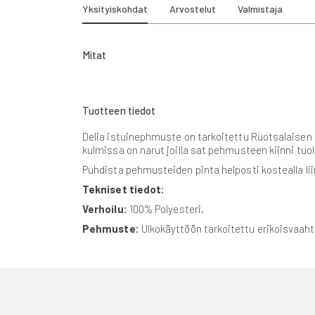
beginning
Yksityiskohdat
Arvostelut
Valmistaja
of
the
images
Mitat
gallery
Tuotteen tiedot
Delia istuinephmuste on tarkoitettu Ruotsalaisen 
kulmissa on narut joilla sat pehmusteen kiinni tuo
Puhdista pehmusteiden pinta helposti kostealla li
Tekniset tiedot:
Verhoilu:
100% Polyesteri.
Pehmuste:
Ulkokäyttöön tarkoitettu erikoisvaaht