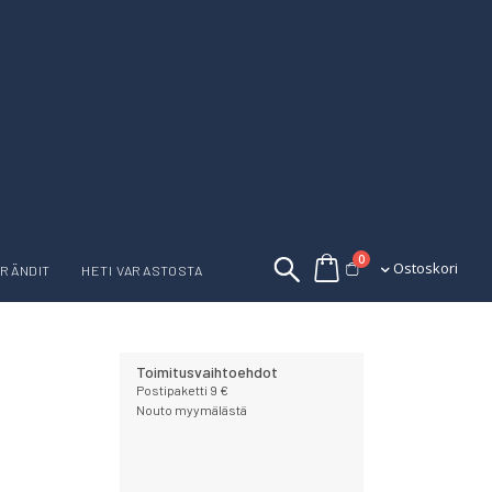
tuotetta
0
Ostoskori
Ostoskori
RÄNDIT
HETI VARASTOSTA
Toimitusvaihtoehdot
Postipaketti 9 €
Nouto myymälästä