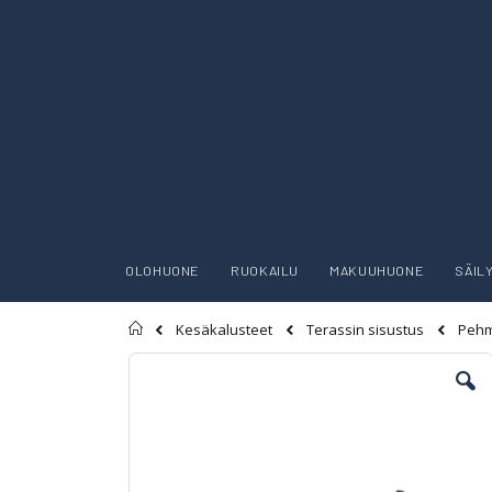
OLOHUONE
RUOKAILU
MAKUUHUONE
SÄIL
Etusivu
Kesäkalusteet
Terassin sisustus
Pehm
Skip
to
the
end
of
the
images