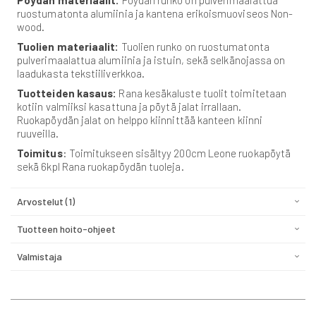
Pöydän materiaalit:
Pöydän runko on pulverimaalattua
ruostumatonta alumiinia ja kantena erikoismuoviseos Non-
wood.
Tuolien materiaalit:
Tuolien runko on ruostumatonta
pulverimaalattua alumiinia ja istuin, sekä selkänojassa on
laadukasta tekstiiliverkkoa.
Tuotteiden kasaus:
Rana kesäkaluste tuolit toimitetaan
kotiin valmiiksi kasattuna ja pöytä jalat irrallaan.
Ruokapöydän jalat on helppo kiinnittää kanteen kiinni
ruuveilla.
Toimitus
: Toimitukseen sisältyy 200cm Leone ruokapöytä
sekä 6kpl Rana ruokapöydän tuoleja.
Arvostelut
1
Tuotteen hoito-ohjeet
Valmistaja