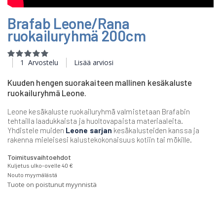
Skip
Brafab Leone/Rana
to
the
ruokailuryhmä 200cm
beginning
of
Rating:
the
100
100
% of
1
Arvostelu
Lisää arviosi
images
gallery
Kuuden hengen suorakaiteen mallinen kesäkaluste
ruokailuryhmä Leone.
Leone kesäkaluste ruokailuryhmä valmistetaan Brafabin
tehtailla laadukkaista ja huoltovapaista materiaaleita.
Yhdistele muiden
Leone sarjan
kesäkalusteiden kanssa ja
rakenna mieleisesi kalustekokonaisuus kotiin tai mökille.
Toimitusvaihtoehdot
Kuljetus ulko-ovelle 40 €
Nouto myymälästä
Tuote on poistunut myynnistä