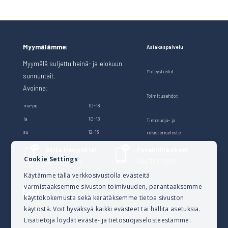
Myymälämme:
Asiakaspalvelu
Myymälä suljettu heinä- ja elokuun
Yhteystiedot
sunnuntait.
Avoinna:
Toimitusehdot
ma-pe
10-18
la
10-16
Tietosuoja- ja
su
12-16
rekisteriseloste
Soita Heinosille!
Puhelintilaukset
Cookie Settings
040 528 1124
044 3001 399
Käytämme tällä verkkosivustolla evästeitä
varmistaaksemme sivuston toimivuuden, parantaaksemme
Lähetä sähköpostia
käyttökokemusta sekä kerätäksemme tietoa sivuston
verkkokauppa@kalusteheinoset.fi
käytöstä. Voit hyväksyä kaikki evästeet tai hallita asetuksia.
Lisätietoja löydät eväste- ja tietosuojaselosteestamme.