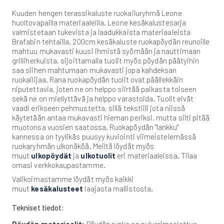
Kuuden hengen terassikaluste ruokailuryhmä Leone
huoltovapailla materiaaleilla. Leone kesäkalustesarja
valmistetaan tukevista ja laadukkaista materiaaleista
Brafabin tehtailla. 200cm kesäkaluste ruokapöydän reunoille
mahtuu mukavasti kuusi ihmistä syömään ja nauttimaan
grilliherkuista, sijoittamalla tuolit myös pöydän päätyihin
saa siihen mahtumaan mukavasti jopa kahdeksan
ruokailijaa. Rana ruokapöydän tuolit ovat päällekkäin
niputettavia, joten ne on helppo siirtää paikasta toiseen
sekä ne on miellyttävä ja helppo varastoida. Tuolit eivät
vaadi erikseen pehmustetta, sillä tekstiili jota niissä
käytetään antaa mukavasti hieman periksi, mutta silti pitää
muotonsa vuosien saatossa. Ruokapöydän "lankku"
kannessa on tyylikäs puusyy kuviointi viimeistelemässä
ruokaryhmän ulkonäköä. Meiltä löydät myös
muut
ulkopöydät
ja
ulkotuolit
eri materiaaleissa. Tilaa
omasi verkkokaupastamme.
Valikoimastamme löydät myös kaikki
muut
kesäkalusteet
laajasta mallistosta.
Tekniset tiedot: