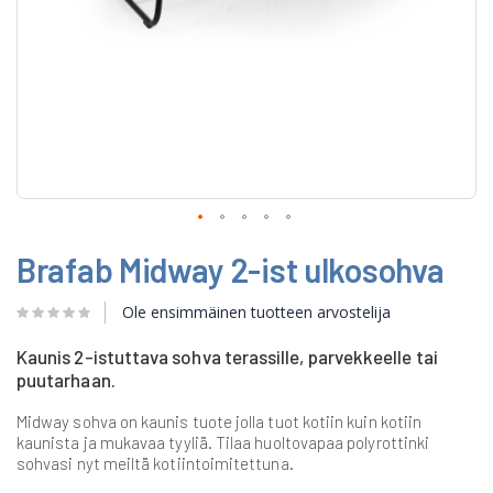
Skip
Brafab Midway 2-ist ulkosohva
to
the
beginning
Ole ensimmäinen tuotteen arvostelija
of
the
Kaunis 2-istuttava sohva terassille, parvekkeelle tai
images
puutarhaan.
gallery
Midway sohva on kaunis tuote jolla tuot kotiin kuin kotiin
kaunista ja mukavaa tyyliä. Tilaa huoltovapaa polyrottinki
sohvasi nyt meiltä kotiintoimitettuna.