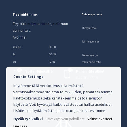
Myymälämme:
Asiakaspalvelu
Myymälä suljettu heinä- ja elokuun
Yhteystiedot
sunnuntait.
Avoinna:
Toimitusehdot
ma-pe
10-18
la
10-16
Tietosuoja- ja
su
12-16
rekisteriseloste
Soita Heinosille!
Puhelintilaukset
Cookie Settings
040 528 1124
044 3001 399
Käytämme tällä verkkosivustolla evästeitä
varmistaaksemme sivuston toimivuuden, parantaaksemme
Lähetä sähköpostia
käyttökokemusta sekä kerätäksemme tietoa sivuston
verkkokauppa@kalusteheinoset.fi
käytöstä. Voit hyväksyä kaikki evästeet tai hallita asetuksia.
Lisätietoja löydät eväste- ja tietosuojaselosteestamme.
Hyväksyn kaikki
Hyväksyn vain pakolliset
Valitse evästeet
Lue lisää