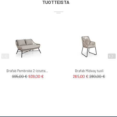
TUOTTEISTA
Brafab Pembroke 2-istuttava ulkosohva
Brafab Midway tuoli
Tarjoushinta
995,00 €
939,00 €
265,00 €
280,00 €