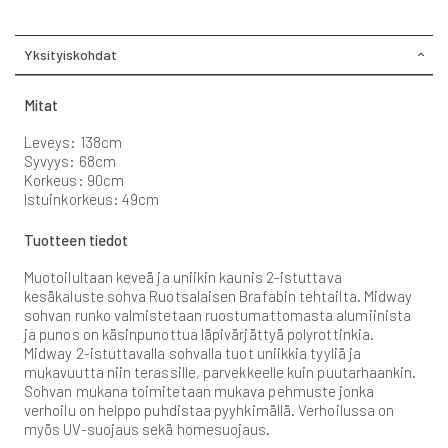
Yksityiskohdat
Mitat
Leveys: 138cm
Syvyys: 68cm
Korkeus: 90cm
Istuinkorkeus: 49cm
Tuotteen tiedot
Muotoilultaan keveä ja uniikin kaunis 2-istuttava
kesäkaluste sohva Ruotsalaisen Brafabin tehtailta. Midway
sohvan runko valmistetaan ruostumattomasta alumiinista
ja punos on käsinpunottua läpivärjättyä polyrottinkia.
Midway 2-istuttavalla sohvalla tuot uniikkia tyyliä ja
mukavuutta niin terassille, parvekkeelle kuin puutarhaankin.
Sohvan mukana toimitetaan mukava pehmuste jonka
verhoilu on helppo puhdistaa pyyhkimällä. Verhoilussa on
myös UV-suojaus sekä homesuojaus.