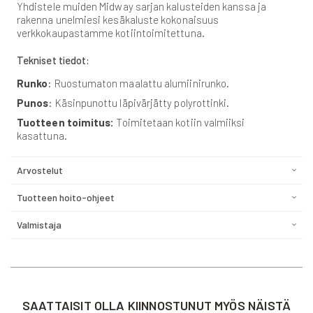
Yhdistele muiden Midway sarjan kalusteiden kanssa ja
rakenna unelmiesi kesäkaluste kokonaisuus
verkkokaupastamme kotiintoimitettuna.
Tekniset tiedot:
Runko
: Ruostumaton maalattu alumiinirunko.
Punos
: Käsinpunottu läpivärjätty polyrottinki.
Tuotteen toimitus:
Toimitetaan kotiin valmiiksi
kasattuna.
Arvostelut
Tuotteen hoito-ohjeet
Valmistaja
SAATTAISIT OLLA KIINNOSTUNUT MYÖS NÄISTÄ