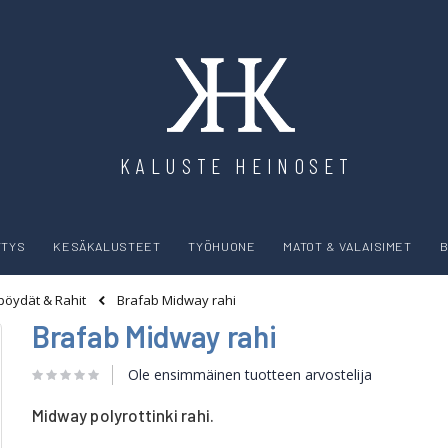
KALUSTE HEINOSET
YTYS
KESÄKALUSTEET
TYÖHUONE
MATOT & VALAISIMET
B
Brafab Midway rahi
öydät & Rahit
Brafab Midway rahi
Ole ensimmäinen tuotteen arvostelija
Midway polyrottinki rahi.