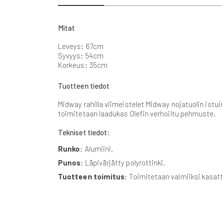
beginning
of
the
Mitat
images
gallery
Leveys: 67cm
Syvyys: 54cm
Korkeus: 35cm
Tuotteen tiedot
Midway rahilla viimeistelet Midway nojatuolin ist
toimitetaan laadukas Olefin verhoiltu pehmuste.
Tekniset tiedot:
Runko
: Alumiini.
Punos
: Läpivärjätty polyrottinki.
Tuotteen toimitus
: Toimitetaan valmiiksi kasat