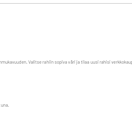
uinmukavuuden. Valitse rahiin sopiva väri ja tilaa uusi rahisi verkk
tuna.