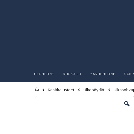
OLOHUONE
RUOKAILU
MAKUUHUONE
SÄIL
Etusivu
Kesäkalusteet
Ulkopöydät
Ulkosohvap
Skip
to
the
end
of
the
images