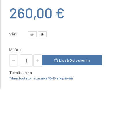
260,00 €
Väri
Määrä:
Lisää Ostoskoriin
Toimitusaika
Tilaustuote toimitusaika 10-15 arkipäivää