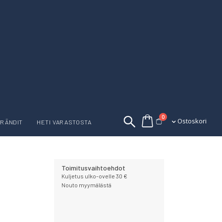
tuotetta
0
Ostoskori
Ostoskori
RÄNDIT
HETI VARASTOSTA
Toimitusvaihtoehdot
Kuljetus ulko-ovelle 30 €
Nouto myymälästä