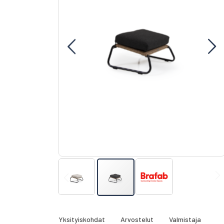
gallery
Skip
to
the
Yksityiskohdat
Arvostelut
Valmistaja