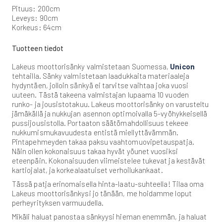
Pituus: 200cm
Leveys: 90cm
Korkeus: 64cm
Tuotteen tiedot
Lakeus moottorisänky valmistetaan Suomessa,
Unicon
tehtailla. Sänky valmistetaan laadukkaita materiaaleja
hydyntäen, jolloin sänkyä ei tarvitse vaihtaa joka vuosi
uuteen. Tästä takeena valmistajan lupaama 10 vuoden
runko- ja jousistotakuu. Lakeus moottorisänky on varusteltu
jämäkällä ja nukkujan asennon optimoivalla 5-vyöhykkeisellä
pussijousistolla. Portaaton säätömahdollisuus tekeee
nukkumismukavuudesta entistä miellyttävämmän.
Pintapehmeyden takaa paksu vaahtomuovipetauspatja.
Näin ollen kokonaisuus takaa hyvät yöunet vuosiksi
eteenpäin. Kokonaisuuden viimeistelee tukevat ja kestävät
kartiojalat, ja korkealaatuiset verhoilukankaat.
Tässä patja erinomaisella hinta-laatu-suhteella! Tilaa oma
Lakeus moottorisänkysi jo tänään, me hoidamme loput
perheyrityksen varmuudella.
Mikäli haluat panostaa sänkyysi hieman enemmän, ja haluat