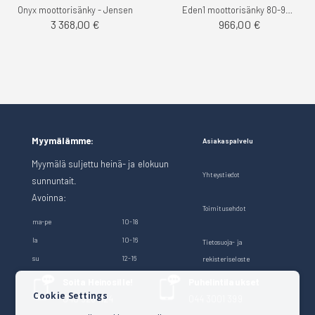
Onyx moottorisänky - Jensen
Eden1 moottorisänky 80-90cm -Unituli
3 368,00 €
966,00 €
Myymälämme:
Asiakaspalvelu
Myymälä suljettu heinä- ja elokuun
Yhteystiedot
sunnuntait.
Avoinna:
Toimitusehdot
ma-pe
10-18
la
10-16
Tietosuoja- ja
su
12-16
rekisteriseloste
Soita Heinosille!
Puhelintilaukset
Cookie Settings
040 528 1124
044 3001 399