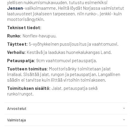
ylellisen nukkumismukavuuden, tutustu esimerkiksi
Jensen
-valikoimaamme. Heiltä löydät Norjassa valmistetut
laatuvuoteet jokaiseen tarpeeseen, niin runko-, jenkki- kuin
moottorisängytkin.
Tekniset tiedot:
Runko:
Nonflex-havupuu.
Täytteet:
5-vyöhykkeinen pussijousitus ja vaahtomuovi.
Verhoilu:
Kestävä ja laadukas huonekalukangas Land.
Petauspatja:
9cm vaahtomuovi petauspatja.
Tuotteen toimitus:
Moottorisänky toimitetaan jalat
irrallaal. Sisältää jalat, rungon ja petauspatjan. Langallinen
säädin ei tarvitse kuin liittää virtoihin toimiakseen.
Toimituksen sisältö:
Jalat, petauspatja sekä
runko/rungot.
Arvostelut
Valmistaja