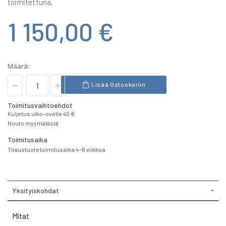
toimitettuna.
1 150,00 €
Määrä:
Lisää Ostoskoriin
Toimitusvaihtoehdot
Kuljetus ulko-ovelle 40 €
Nouto myymälästä
Toimitusaika
Tilaustuote toimitusaika 4-6 viikkoa
Yksityiskohdat
Mitat