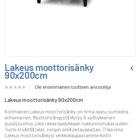
Skip
Lakeus moottorisänky
to
the
90x200cm
beginning
of
Ole ensimmäinen tuotteen arvostelija
the
images
gallery
Lakeus moottorisänky 90x200cm
Kotimainen Lakeus moottorisänky, on hinta-laatu-suhteelta
erinomainen. Moottorisängystä löytyy 5-vyöhykkeinen
pussijousitus, joka takaa laadukkaan nukkumismukavuuden.
Tuote sisältää jalat, rungon sekä petauspatjan. Tilaa oma
Lakeus moottorisänkysi verkkokaupastamme kotiin