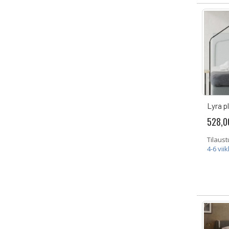
Lyra p
528,0
Tilaust
4-6 vii