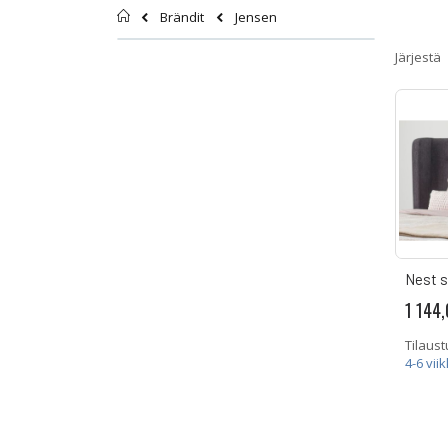
Etusivu
Jensen
Brändit
Järjestä
Nest s
1 144,
Tilaust
4-6 vii