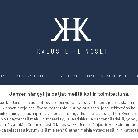
KALUSTE HEINOSET
YTYS
KESÄKALUSTEET
TYÖHUONE
MATOT & VALAISIMET
B
Jensen sängyt ja patjat meiltä kotiin toimitettuna.
ella. Jensenin vuoteet ovat vuosi vuodelta parantuneet, joten uskallamme
i. Jensen patjoista löydät patentoidun Aloy jousiston, jota kehitetään kok
enkkisängyt, joustinpatjat, moottorisängyt kuin petauspatjatkin. Kyseiset 
si voit täydentää makuuhuoneesi tyyliä laadukkailla sängynpäädyillä, yöpöydil
una. Myymälässämme on esillä lähes kaikki Jensen Majestic valikoiman tuo
eita selatessa kysymyksiä mieleen? Olethan meihin yhteydessä, niin katso