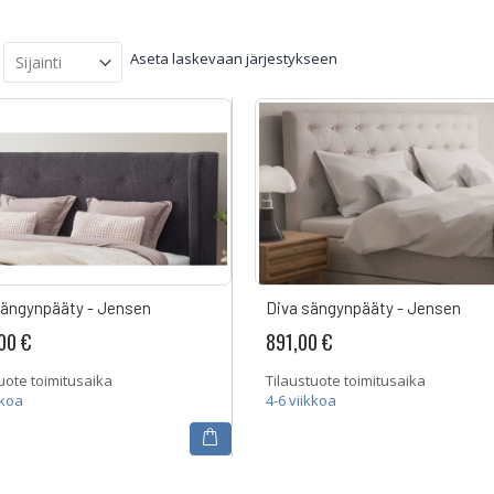
Aseta laskevaan järjestykseen
ängynpääty - Jensen
Diva sängynpääty - Jensen
00 €
891,00 €
uote toimitusaika
Tilaustuote toimitusaika
kkoa
4-6 viikkoa