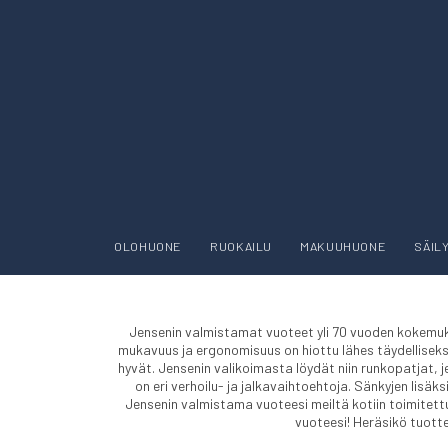
OLOHUONE
RUOKAILU
MAKUUHUONE
SÄIL
Jensenin valmistamat vuoteet yli 70 vuoden kokemuks
mukavuus ja ergonomisuus on hiottu lähes täydelliseks
hyvät. Jensenin valikoimasta löydät niin runkopatjat, j
on eri verhoilu- ja jalkavaihtoehtoja. Sänkyjen lisäk
Jensenin valmistama vuoteesi meiltä kotiin toimitett
vuoteesi! Heräsikö tuott