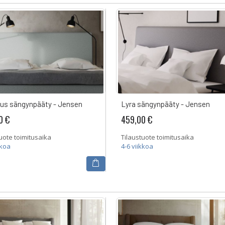
lus sängynpääty - Jensen
Lyra sängynpääty - Jensen
0 €
459,00 €
uote toimitusaika
Tilaustuote toimitusaika
kkoa
4-6 viikkoa