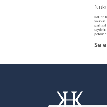
Nuku
Kaiken t
yöuniin 
parhaall
täydellis
petauspa
Se e