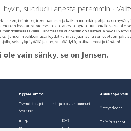
 hyvin, suoriudu arjesta paremmin - Valit
ekemisen, työnteon, treenaamisen ja kaiken muunkin pohjana on hyvät yöun
ja etenkin hyvään vuoteeseen. On tärkeää löytää juuri omalle vartalolle se
a mahdollisella tavalla. Tarvittaessa vuoteisiin on saatavilla myös Exact-
eksi. Jensenin valikoimasta löydät varmasti juuri sellaisen vuoteen, joka so
tjalla, sekä yöpöydällä ja sängyn päädyllä, ja tilaa omasi jo tänään!
i ole vain sänky, se on Jensen.
Asiakaspalvelu
Myymälämme:
Myymälä suljettu heinä- ja elokuun sunnuntait.
Yhteystiedot
Avoinna:
ma-pe
10-18
Toimitusehdot
la
10-16