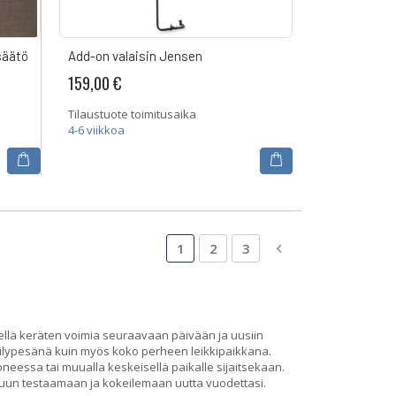
säätö
Add-on valaisin Jensen
159,00 €
Tilaustuote toimitusaika
4-6 viikkoa
Sivu
Luet tällä hetkellä sivua
Sivu
Sivu
Sivu
Siirry maksutavan
1
2
3
ellä keräten voimia seuraavaan päivään ja uusiin
öilypesänä kuin myös koko perheen leikkipaikkana.
neessa tai muualla keskeisellä paikalle sijaitsekaan.
kuun testaamaan ja kokeilemaan uutta vuodettasi.