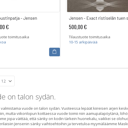
oustinpatja - Jensen
Jensen - Exact ristiselän tuen 
,00 €
500,00 €
uote toimitusaika
Tilaustuote toimitusaika
kkoa
10-15 arkipäivää
e on talon sydän.
 valmistama vuode on talon sydän. Vuoteessa lepäät kiireisen arjen kesk
iin, mutta viikonlopun koittaessa vuode toimii niin aamupalapöytänä, löh
me jopa väittää, että sänky on kodin tärkein huonekalu, vaikkei se olohuo
erilaisiin Jensenin sänky vaihtoehtoihin ja tervetuloa myymäläämme Mas