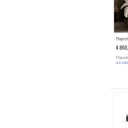
Majest
4 860
Tilaust
4-6 vii