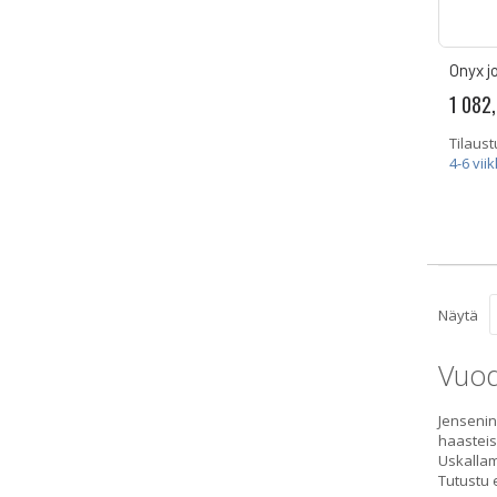
Onyx j
1 082
Tilaust
4-6 vii
Näytä
Vuod
Jensenin
haasteis
Uskallam
Tutustu 