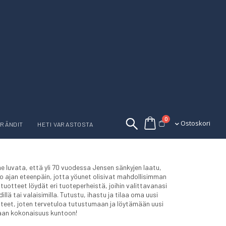
tuotetta
0
Ostoskori
Ostoskori
RÄNDIT
HETI VARASTOSTA
 luvata, että yli 70 vuodessa Jensen sänkyjen laatu,
o ajan eteenpäin, jotta yöunet olisivat mahdollisimman
tuotteet löydät eri tuoteperheistä, joihin valittavanasi
lä tai valaisimilla. Tutustu, ihastu ja tilaa oma uusi
tteet, joten tervetuloa tutustumaan ja löytämään uusi
taan kokonaisuus kuntoon!