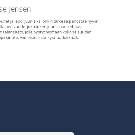
se Jensen.
et ja lepo. Juuri siksi onkin tärkeää panostaa hyviin
llainen vuode, joka tukee juuri sinun kehoasi
ristiselänsäätö, jolla pystyt hiomaan kokonaisuuden
pii sinulle. Viimeistele sänkysi laadukkaalla