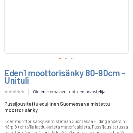
Skip
Eden1 moottorisänky 80-90cm -
to
the
Unituli
beginning
of
Ole ensimmäinen tuotteen arvostelija
the
images
gallery
Pussijousitettu edullinen Suomessa valmistettu
moottorisänky.
Eden moottorisänky valmistetaan Suomessa Hilding andersin
Närpiö tehtailla laadukkaista materiaaleista. Pussijousitetussa
moottorisängyssä vartalo lepää oikeassa asennossa ja heräät