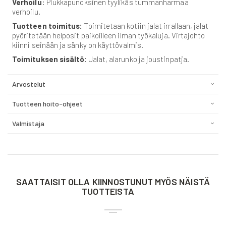
Verhoilu
: Piukkapunoksinen tyylikäs tummanharmaa
verhoilu.
Tuotteen toimitus:
Toimitetaan kotiin jalat irrallaan, jalat
pyöritetään helposit paikoilleen ilman työkaluja. Virtajohto
kiinni seinään ja sänky on käyttövalmis.
Toimituksen sisältö:
Jalat, alarunko ja joustinpatja.
Arvostelut
Tuotteen hoito-ohjeet
Valmistaja
SAATTAISIT OLLA KIINNOSTUNUT MYÖS NÄISTÄ
TUOTTEISTA