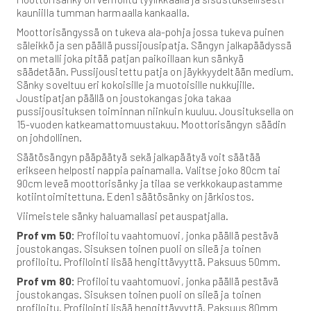
kauniilla tumman harmaalla kankaalla.
Moottorisängyssä on tukeva ala-pohja jossa tukeva puinen
säleikkö ja sen päällä pussijousipatja. Sängyn jalkapäädyssä
on metalli joka pitää patjan paikoillaan kun sänkyä
säädetään. Pussijousitettu patja on jäykkyydeltään medium.
Sänky soveltuu eri kokoisille ja muotoisille nukkujille.
Joustipatjan päällä on joustokangas joka takaa
pussijousituksen toiminnan niinkuin kuuluu. Jousituksella on
15-vuoden katkeamattomuustakuu. Moottorisängyn säädin
on johdollinen.
Säätösängyn pääpäätyä sekä jalkapäätyä voit säätää
erikseen helposti nappia painamalla. Valitse joko 80cm tai
90cm leveä moottorisänky ja tilaa se verkkokaupastamme
kotiintoimitettuna. Eden1 säätösänky on järkiostos.
Viimeistele sänky haluamallasi petauspatjalla.
Prof vm 50:
Profiloitu vaahtomuovi, jonka päällä pestävä
joustokangas. Sisuksen toinen puoli on sileä ja toinen
profiloitu. Profilointi lisää hengittävyyttä. Paksuus 50mm.
Prof vm 80:
Profiloitu vaahtomuovi, jonka päällä pestävä
joustokangas. Sisuksen toinen puoli on sileä ja toinen
profiloitu. Profilointi lisää hengittävyyttä. Paksuus 80mm