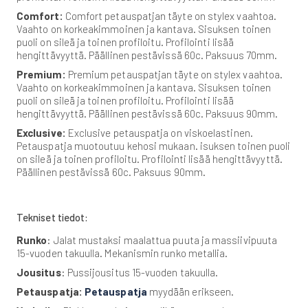
Comfort:
Comfort petauspatjan täyte on stylex vaahtoa.
Vaahto on korkeakimmoinen ja kantava. Sisuksen toinen
puoli on sileä ja toinen profiloitu. Profilointi lisää
hengittävyyttä. Päällinen pestävissä 60c. Paksuus 70mm.
Premium:
Premium petauspatjan täyte on stylex vaahtoa.
Vaahto on korkeakimmoinen ja kantava. Sisuksen toinen
puoli on sileä ja toinen profiloitu. Profilointi lisää
hengittävyyttä. Päällinen pestävissä 60c. Paksuus 90mm.
Exclusive:
Exclusive petauspatja on viskoelastinen.
Petauspatja muotoutuu kehosi mukaan. isuksen toinen puoli
on sileä ja toinen profiloitu. Profilointi lisää hengittävyyttä.
Päällinen pestävissä 60c. Paksuus 90mm.
Tekniset tiedot:
Runko
: Jalat mustaksi maalattua puuta ja massiivipuuta
15-vuoden takuulla. Mekanismin runko metallia.
Jousitus
: Pussijousitus 15-vuoden takuulla.
Petauspatja:
Petauspatja
myydään erikseen.