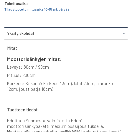
Toimitusaika
Tilaustuote toimitusaika 10-15 arkipäivää
Yksityiskohdat
Mitat
Moottorisänkyjen mitat:
Leveys: 80cm / 90cm
Pituus: 200cm
Korkeus: Kokonaiskorkeus 43cm (Jalat 23cm, alarunko
12cm, joustipatja 18cm)
Tuotteen tiedot
Edullinen Suomessa valmistettu Eden1
moottorisänkypaketti medium pussijousituksella.
Moottorisänky on verhoiltu tyylikkäällä ja sisustuksellisesti