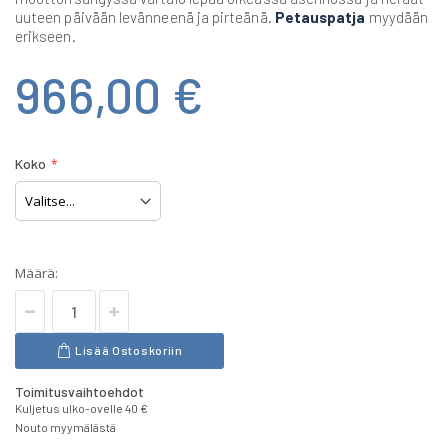
uuteen päivään levänneenä ja pirteänä.
Petauspatja
myydään
erikseen.
966,00 €
Koko
Määrä:
Lisää Ostoskoriin
Toimitusvaihtoehdot
Kuljetus ulko-ovelle 40 €
Nouto myymälästä