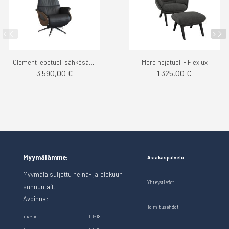
Clement lepotuoli sähkösäätö - Flexlux
Moro nojatuoli - Flexlux
3 590,00 €
1 325,00 €
Myymälämme:
Asiakaspalvelu
Myymälä suljettu heinä- ja elokuun
Yhteystiedot
sunnuntait.
Avoinna:
Toimitusehdot
ma-pe
10-18