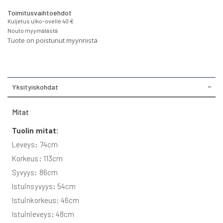
Toimitusvaihtoehdot
Kuljetus ulko-ovelle 40 €
Nouto myymälästä
Tuote on poistunut myynnistä
Yksityiskohdat
Mitat
Tuolin mitat:
Leveys: 74cm
Korkeus: 113cm
Syvyys: 86cm
Istuinsyvyys: 54cm
Istuinkorkeus: 46cm
Istuinleveys: 48cm