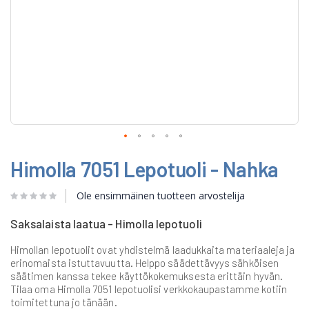
Skip
Himolla 7051 Lepotuoli - Nahka
to
the
beginning
Ole ensimmäinen tuotteen arvostelija
of
the
Saksalaista laatua - Himolla lepotuoli
images
gallery
Himollan lepotuolit ovat yhdistelmä laadukkaita materiaaleja ja
erinomaista istuttavuutta. Helppo säädettävyys sähköisen
säätimen kanssa tekee käyttökokemuksesta erittäin hyvän.
Tilaa oma Himolla 7051 lepotuolisi verkkokaupastamme kotiin
toimitettuna jo tänään.