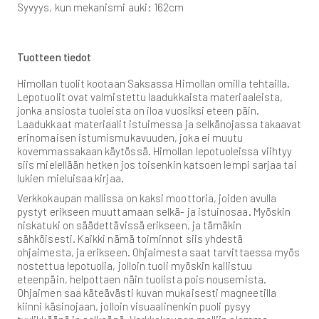
Syvyys, kun mekanismi auki: 162cm
Tuotteen tiedot
Himollan tuolit kootaan Saksassa Himollan omilla tehtailla.
Lepotuolit ovat valmistettu laadukkaista materiaaleista,
jonka ansiosta tuoleista on iloa vuosiksi eteen päin.
Laadukkaat materiaalit istuimessa ja selkänojassa takaavat
erinomaisen istumismukavuuden, joka ei muutu
kovemmassakaan käytössä. Himollan lepotuoleissa viihtyy
siis mielellään hetken jos toisenkin katsoen lempi sarjaa tai
lukien mieluisaa kirjaa.
Verkkokaupan mallissa on kaksi moottoria, joiden avulla
pystyt erikseen muuttamaan selkä- ja istuinosaa. Myöskin
niskatuki on säädettävissä erikseen, ja tämäkin
sähköisesti. Kaikki nämä toiminnot siis yhdestä
ohjaimesta, ja erikseen. Ohjaimesta saat tarvittaessa myös
nostettua lepotuolia, jolloin tuoli myöskin kallistuu
eteenpäin, helpottaen näin tuolista pois nousemista.
Ohjaimen saa käteävästi kuvan mukaisesti magneetilla
kiinni käsinojaan, jolloin visuaalinenkin puoli pysyy