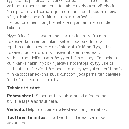
tyylikkäänä ja selkeänä. Verkkokaupan malliin olemme
valinneet laadukkaan Longlife nahan useissa eri väreissä.
Näin pääset valitsemaan juuri omaan sisustukseen sopivan
sävyn. Nahka on erittäin kulutusta kestävä, ja
helppohoitoinen. Longlife nahalle myönnämme 5 vuoden
takuun.
Myymälästä tilatessa mahdollisuuksia on useita niin
lisäosien kuin verhoilunkin osalta. Lisäosia Himolla
lepotuoleihin on esimerkiksi hieronta ja lämmitys, jotka
lisäävät tuolien istumismukavuutta entisestään.
Verhoilumahdollisuuksia löytyy erittäin paljon, niin nahkoja
kuin kankaitakin. Myöskin jalkavaihtoehtoja löytyy useita.
Laita siis meille viestiä mahdollisten kysymysten herätessä,
niin katsotaan kokonaisuus kuntoon, joka parhaiten palvelee
juuri sinun lepotuolitarpeitasi.
Tekniset tiedot:
Pehmusteet:
Superlastic-vaahtomuovi erinomaisella
sivutuella ja elastisuudella.
Verhoilu:
Helppohoitoinen ja kestävä Longlife nahka.
Tuotteen toimitus:
Tuotteet toimitetaan valmiiksi
kasattuna.