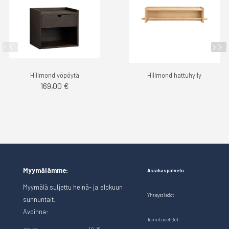
Hillmond yöpöytä
Hillmond hattuhylly
169,00 €
Myymälämme:
Asiakaspalvelu
Myymälä suljettu heinä- ja elokuun
Yhteystiedot
sunnuntait.
Avoinna:
Toimitusehdot