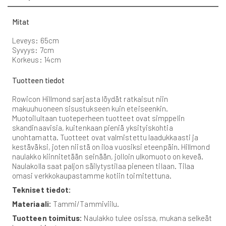
Mitat
Leveys: 65cm
Syvyys: 7cm
Korkeus: 14cm
Tuotteen tiedot
Rowicon Hillmond sarjasta löydät ratkaisut niin
makuuhuoneen sisustukseen kuin eteiseenkin.
Muotoilultaan tuoteperheen tuotteet ovat simppelin
skandinaavisia, kuitenkaan pieniä yksityiskohtia
unohtamatta. Tuotteet ovat valmistettu laadukkaasti ja
kestäväksi, joten niistä on iloa vuosiksi eteenpäin. Hillmond
naulakko kiinnitetään seinään, jolloin ulkomuoto on keveä.
Naulakolla saat paljon säilytystilaa pieneen tilaan. Tilaa
omasi verkkokaupastamme kotiin toimitettuna.
Tekniset tiedot:
Materiaali:
Tammi/Tammiviilu.
Tuotteen toimitus:
Naulakko tulee osissa, mukana selkeät