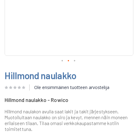
Skip
Hillmond naulakko
to
the
beginning
Ole ensimmäinen tuotteen arvostelija
of
the
Hillmond naulakko - Rowico
images
gallery
Hillmond naulakon avulla saat lakit ja takit järjestykseen.
Muotoilultaan naulakko on siro ja kevyt, mennen näin moneen
erilaiseen tilaan. Tilaa omasi verkkokaupastamme kotiin
toimitettuna.