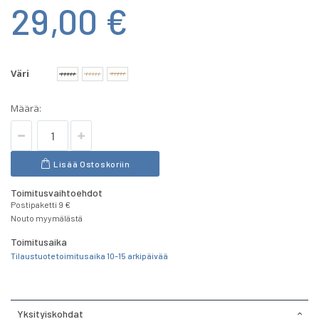
29,00 €
Väri
Määrä:
Lisää Ostoskoriin
Toimitusvaihtoehdot
Postipaketti 9 €
Nouto myymälästä
Toimitusaika
Tilaustuote toimitusaika 10-15 arkipäivää
Yksityiskohdat