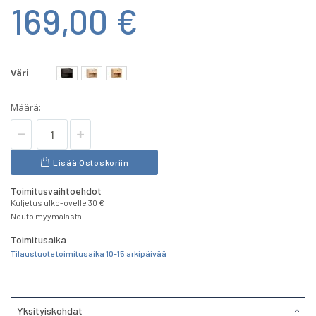
169,00 €
Väri
Määrä:
Lisää Ostoskoriin
Toimitusvaihtoehdot
Kuljetus ulko-ovelle 30 €
Nouto myymälästä
Toimitusaika
Tilaustuote toimitusaika 10-15 arkipäivää
Yksityiskohdat