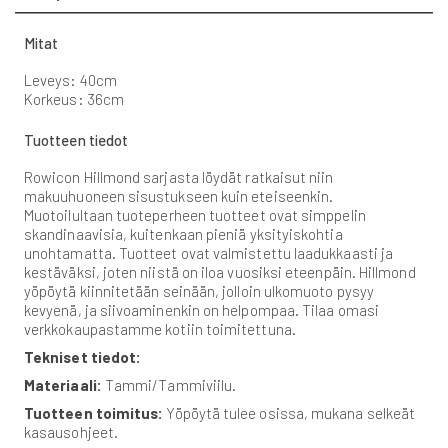
Mitat
Leveys: 40cm
Korkeus: 36cm
Tuotteen tiedot
Rowicon Hillmond sarjasta löydät ratkaisut niin
makuuhuoneen sisustukseen kuin eteiseenkin.
Muotoilultaan tuoteperheen tuotteet ovat simppelin
skandinaavisia, kuitenkaan pieniä yksityiskohtia
unohtamatta. Tuotteet ovat valmistettu laadukkaasti ja
kestäväksi, joten niistä on iloa vuosiksi eteenpäin. Hillmond
yöpöytä kiinnitetään seinään, jolloin ulkomuoto pysyy
kevyenä, ja siivoaminenkin on helpompaa. Tilaa omasi
verkkokaupastamme kotiin toimitettuna.
Tekniset tiedot:
Materiaali:
Tammi/Tammiviilu.
Tuotteen toimitus:
Yöpöytä tulee osissa, mukana selkeät
kasausohjeet.