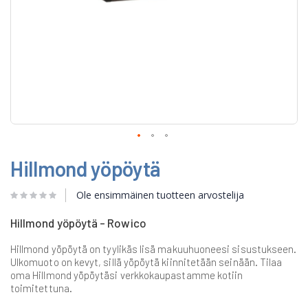
Skip
Hillmond yöpöytä
to
the
beginning
Ole ensimmäinen tuotteen arvostelija
of
the
Hillmond yöpöytä - Rowico
images
gallery
Hillmond yöpöytä on tyylikäs lisä makuuhuoneesi sisustukseen.
Ulkomuoto on kevyt, sillä yöpöytä kiinnitetään seinään. Tilaa
oma Hillmond yöpöytäsi verkkokaupastamme kotiin
toimitettuna.