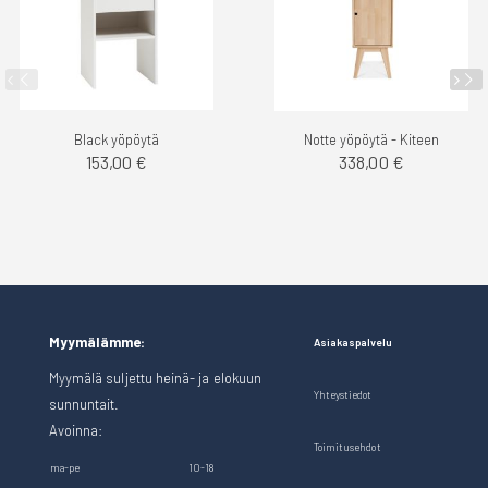
Black yöpöytä
Notte yöpöytä - Kiteen
153,00 €
338,00 €
Myymälämme:
Asiakaspalvelu
Myymälä suljettu heinä- ja elokuun
Yhteystiedot
sunnuntait.
Avoinna:
Toimitusehdot
ma-pe
10-18