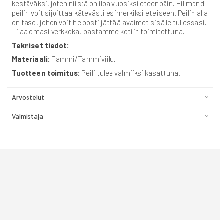
kestäväksi, joten niistä on iloa vuosiksi eteenpäin. Hillmond
peilin voit sijoittaa kätevästi esimerkiksi eteiseen. Peilin alla
on taso, johon voit helposti jättää avaimet sisälle tullessasi.
Tilaa omasi verkkokaupastamme kotiin toimitettuna.
Tekniset tiedot:
Materiaali:
Tammi/Tammiviilu.
Tuotteen toimitus:
Peili tulee valmiiksi kasattuna.
Arvostelut
Valmistaja