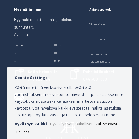
Myymälämme:
Asiakaspalvelu
Myymälä suljettu heinä- ja elokuun
Yhteystiedot
sunnuntait.
Avoinna:
Toimitusehdot
ma-pe
10-18
la
10-16
Tietosuoja- ja
su
12-16
rekisteriseloste
Soita Heinosille!
Puhelintilaukset
Cookie Settings
040 528 1124
044 3001 399
Käytämme tällä verkkosivustolla evästeitä
varmistaaksemme sivuston toimivuuden, parantaaksemme
Lähetä sähköpostia
käyttökokemusta sekä kerätäksemme tietoa sivuston
verkkokauppa@kalusteheinoset.fi
käytöstä. Voit hyväksyä kaikki evästeet tai hallita asetuksia.
Lisätietoja löydät eväste- ja tietosuojaselosteestamme.
Hyväksyn kaikki
Hyväksyn vain pakolliset
Valitse evästeet
Lue lisää
KALUSTE HEINOSET