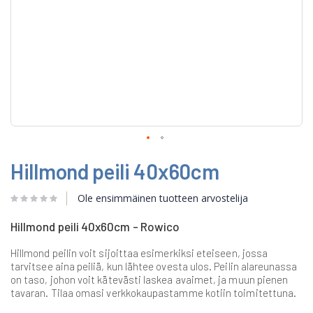
Skip
Hillmond peili 40x60cm
to
the
beginning
Ole ensimmäinen tuotteen arvostelija
of
the
Hillmond peili 40x60cm - Rowico
images
gallery
Hillmond peilin voit sijoittaa esimerkiksi eteiseen, jossa
tarvitsee aina peiliä, kun lähtee ovesta ulos. Peilin alareunassa
on taso, johon voit kätevästi laskea avaimet, ja muun pienen
tavaran. Tilaa omasi verkkokaupastamme kotiin toimitettuna.