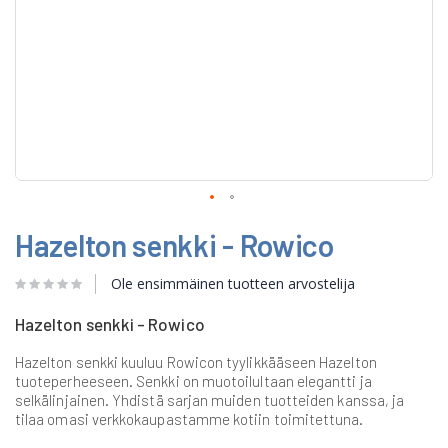
Skip
Hazelton senkki - Rowico
to
the
beginning
Ole ensimmäinen tuotteen arvostelija
of
the
Hazelton senkki - Rowico
images
gallery
Hazelton senkki kuuluu Rowicon tyylikkääseen Hazelton
tuoteperheeseen. Senkki on muotoilultaan elegantti ja
selkälinjainen. Yhdistä sarjan muiden tuotteiden kanssa, ja
tilaa omasi verkkokaupastamme kotiin toimitettuna.