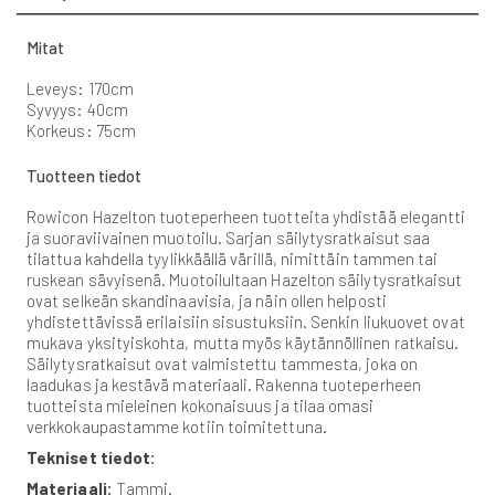
Mitat
Leveys: 170cm
Syvyys: 40cm
Korkeus: 75cm
Tuotteen tiedot
Rowicon Hazelton tuoteperheen tuotteita yhdistää elegantti
ja suoraviivainen muotoilu. Sarjan säilytysratkaisut saa
tilattua kahdella tyylikkäällä värillä, nimittäin tammen tai
ruskean sävyisenä. Muotoilultaan Hazelton säilytysratkaisut
ovat selkeän skandinaavisia, ja näin ollen helposti
yhdistettävissä erilaisiin sisustuksiin. Senkin liukuovet ovat
mukava yksityiskohta, mutta myös käytännöllinen ratkaisu.
Säilytysratkaisut ovat valmistettu tammesta, joka on
laadukas ja kestävä materiaali. Rakenna tuoteperheen
tuotteista mieleinen kokonaisuus ja tilaa omasi
verkkokaupastamme kotiin toimitettuna.
Tekniset tiedot:
Materiaali:
Tammi.