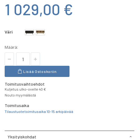
1 029,00 €
Väri
Määrä:
Lisää Ostoskoriin
Toimitusvaihtoehdot
Kuljetus ulko-ovelle 40 €
Nouto myymälästä
Toimitusaika
Tilaustuote toimitusaika 10-15 arkipäivää
Yksityiskohdat