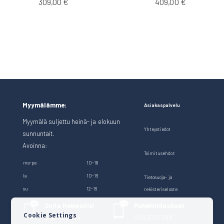
309,00 €
409,00 €
Myymälämme:
Asiakaspalvelu
Myymälä suljettu heinä- ja elokuun
Yhteystiedot
sunnuntait.
Avoinna:
Toimitusehdot
ma-pe
10-18
la
10-16
Tietosuoja- ja
su
12-16
rekisteriseloste
Soita Heinosille!
Puhelintilaukset
Cookie Settings
040 528 1124
044 3001 399