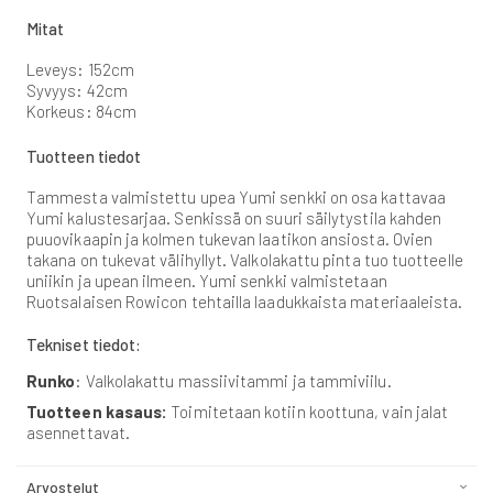
Mitat
Leveys: 152cm
Syvyys: 42cm
Korkeus: 84cm
Tuotteen tiedot
Tammesta valmistettu upea Yumi senkki on osa kattavaa
Yumi kalustesarjaa. Senkissä on suuri säilytystila kahden
puuovikaapin ja kolmen tukevan laatikon ansiosta. Ovien
takana on tukevat välihyllyt. Valkolakattu pinta tuo tuotteelle
uniikin ja upean ilmeen. Yumi senkki valmistetaan
Ruotsalaisen Rowicon tehtailla laadukkaista materiaaleista.
Tekniset tiedot:
Runko
: Valkolakattu massiivitammi ja tammiviilu.
Tuotteen kasaus:
Toimitetaan kotiin koottuna, vain jalat
asennettavat.
Arvostelut