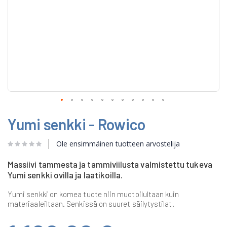
Skip
Yumi senkki - Rowico
to
the
beginning
Ole ensimmäinen tuotteen arvostelija
of
the
Massiivi tammesta ja tammiviilusta valmistettu tukeva
images
Yumi senkki ovilla ja laatikoilla.
gallery
Yumi senkki on komea tuote niin muotoilultaan kuin
materiaaleiltaan. Senkissä on suuret säilytystilat.