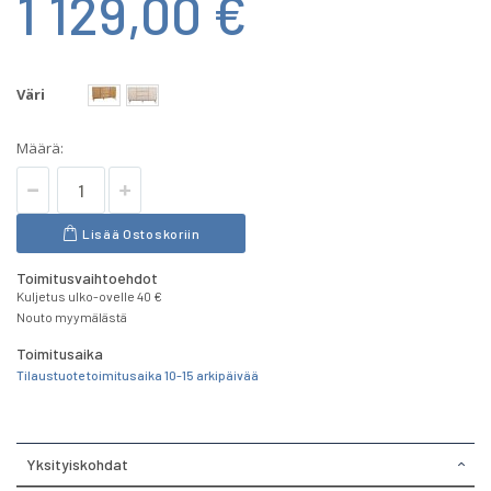
1 129,00 €
Väri
Määrä:
Lisää Ostoskoriin
Toimitusvaihtoehdot
Kuljetus ulko-ovelle 40 €
Nouto myymälästä
Toimitusaika
Tilaustuote toimitusaika 10-15 arkipäivää
Yksityiskohdat