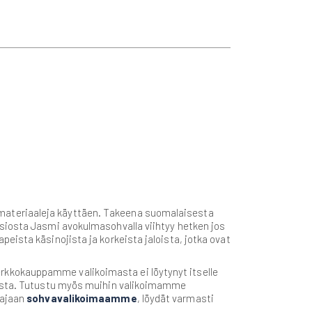
 materiaaleja käyttäen. Takeena suomalaisesta
nsiosta Jasmi avokulmasohvalla viihtyy hetken jos
eista käsinojista ja korkeista jaloista, jotka ovat
rkkokauppamme valikoimasta ei löytynyt itselle
doista. Tutustu myös muihin valikoimamme
aajaan
sohvavalikoimaamme
, löydät varmasti