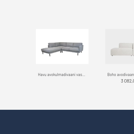
Havu avokulmadivaani vasen, Kiss - Finsoffat
3 082,