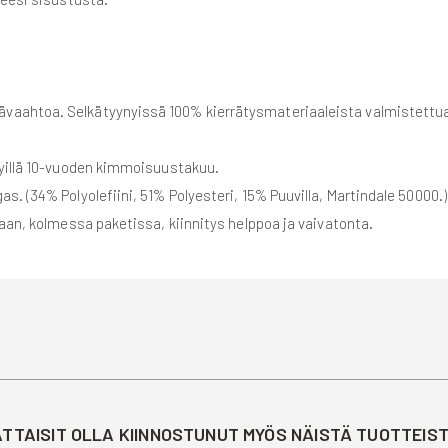
ävaahtoa. Selkätyynyissä 100% kierrätysmateriaaleista valmistettu
nyillä 10-vuoden kimmoisuustakuu.
. (34% Polyolefiini, 51% Polyesteri, 15% Puuvilla, Martindale 50000.)
llaan, kolmessa paketissa, kiinnitys helppoa ja vaivatonta.
TTAISIT OLLA KIINNOSTUNUT MYÖS NÄISTÄ TUOTTEIS