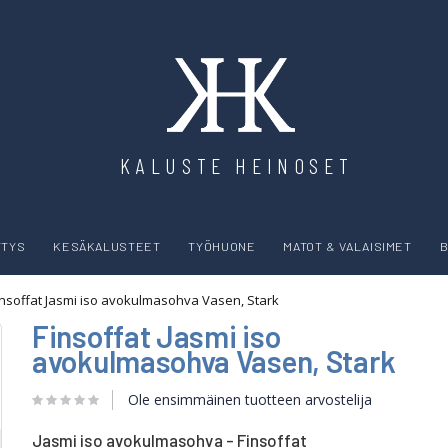
KALUSTE HEINOSET
YTYS
KESÄKALUSTEET
TYÖHUONE
MATOT & VALAISIMET
B
insoffat Jasmi iso avokulmasohva Vasen, Stark
Finsoffat Jasmi iso
avokulmasohva Vasen, Stark
Ole ensimmäinen tuotteen arvostelija
Jasmi iso avokulmasohva - Finsoffat