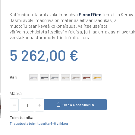
Kotimainen Jasmi avokulmasohva
Finsoffien
tehtailta Keraval
Jasmi avokulmasohva on materiaaleiltaan laadukas ja
muotoilultaan keveä kokonaisuus. Valitse useista
värivaihtoehdoista itsellesi mieluisa, ja tilaa oma Jasmi avoku
verkkokaupastamme kotiin toimitettuna.
5 262,00 €
Väri
Määrä:
Lisää Ostoskoriin
Toimitusaika
Tilaustuote toimitusaika 6-8 viikkoa