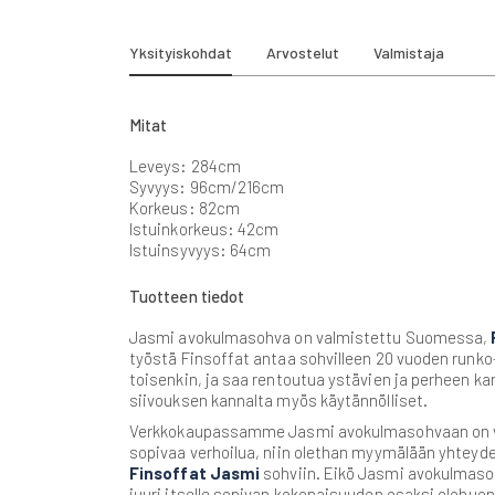
beginning
of
the
Yksityiskohdat
Arvostelut
Valmistaja
images
gallery
Mitat
Leveys: 284cm
Syvyys: 96cm/216cm
Korkeus: 82cm
Istuinkorkeus: 42cm
Istuinsyvyys: 64cm
Tuotteen tiedot
Jasmi avokulmasohva on valmistettu Suomessa,
työstä Finsoffat antaa sohvilleen 20 vuoden runko
toisenkin, ja saa rentoutua ystävien ja perheen ka
siivouksen kannalta myös käytännölliset.
Verkkokaupassamme Jasmi avokulmasohvaan on vali
sopivaa verhoilua, niin olethan myymälään yhteyd
Finsoffat Jasmi
sohviin. Eikö Jasmi avokulmasohv
juuri itselle sopivan kokonaisuuden osaksi olohuo