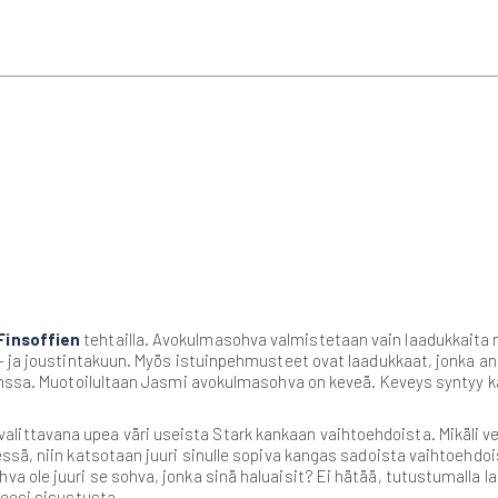
Finsoffien
tehtailla. Avokulmasohva valmistetaan vain laadukkaita
- ja joustintakuun. Myös istuinpehmusteet ovat laadukkaat, jonka a
nssa. Muotoilultaan Jasmi avokulmasohva on keveä. Keveys syntyy kap
ttavana upea väri useista Stark kankaan vaihtoehdoista. Mikäli ve
essä, niin katsotaan juuri sinulle sopiva kangas sadoista vaihtoeh
a ole juuri se sohva, jonka sinä haluaisit? Ei hätää, tutustumalla l
neesi sisustusta.