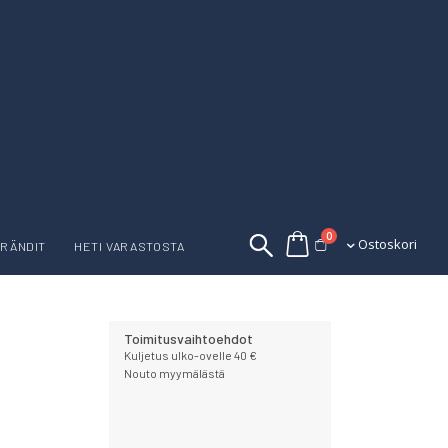
tuotetta
0
Ostoskori
Ostoskori
RÄNDIT
HETI VARASTOSTA
Toimitusvaihtoehdot
Kuljetus ulko-ovelle 40 €
Nouto myymälästä