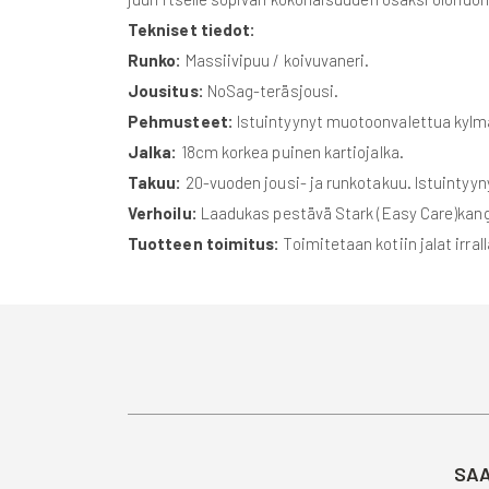
Tekniset tiedot:
Runko:
Massiivipuu / koivuvaneri.
Jousitus:
NoSag-teräsjousi.
Pehmusteet:
Istuintyynyt muotoonvalettua kylm
Jalka:
18cm korkea puinen kartiojalka.
Takuu:
20-vuoden jousi- ja runkotakuu. Istuintyy
Verhoilu:
Laadukas pestävä Stark (Easy Care)kangas
Tuotteen toimitus:
Toimitetaan kotiin jalat irra
SAA