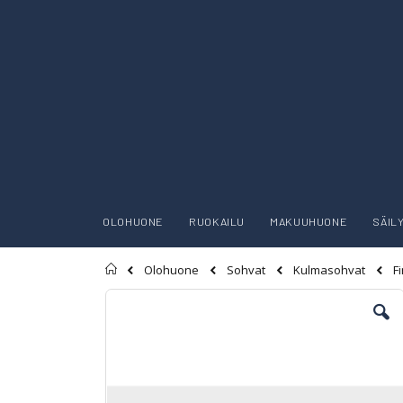
OLOHUONE
RUOKAILU
MAKUUHUONE
SÄIL
Etusivu
F
Olohuone
Sohvat
Kulmasohvat
Skip
to
the
end
of
the
images