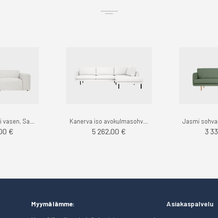
Boho avodivaani vasen, Sacco - Finsoffat
Kanerva iso avokulmasohva oikea, stark - Finsoffat
00 €
5 262,00 €
3 3
Asiakaspalvelu
Myymälämme: