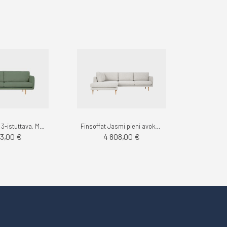
Jasmi sohva 3-istuttava, Muru - Finsoffat
Finsoffat Jasmi pieni avokulmasohva Vasen, Sacco
33,00 €
4 808,00 €