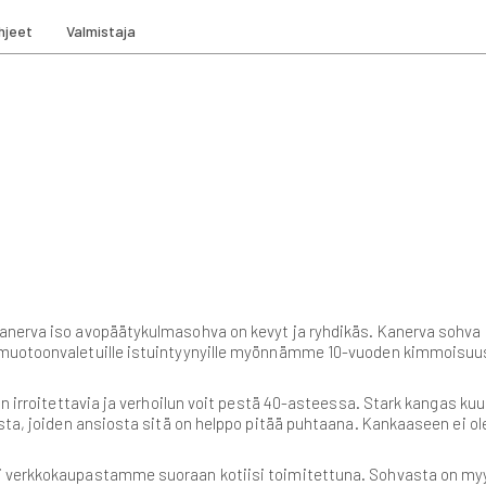
hjeet
Valmistaja
Kanerva iso avopäätykulmasohva on kevyt ja ryhdikäs. Kanerva sohv
 muotoonvaletuille istuintyynyille myönnämme 10-vuoden kimmoisuus
on irroitettavia ja verhoilun voit pestä 40-asteessa. Stark kangas ku
ta, joiden ansiosta sitä on helppo pitää puhtaana. Kankaaseen ei ole 
si verkkokaupastamme suoraan kotiisi toimitettuna. Sohvasta on