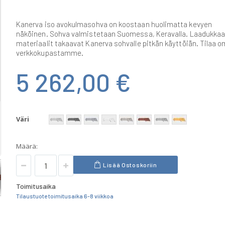
Kanerva iso avokulmasohva on koostaan huolimatta kevyen
näköinen. Sohva valmistetaan Suomessa, Keravalla. Laadukkaa
materiaalit takaavat Kanerva sohvalle pitkän käyttöiän. Tilaa 
verkkokupastamme.
5 262,00 €
Väri
Määrä:
Lisää Ostoskoriin
Toimitusaika
Tilaustuote toimitusaika 6-8 viikkoa