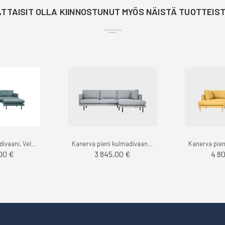
TTAISIT OLLA KIINNOSTUNUT MYÖS NÄISTÄ TUOTTEIS
Kanerva kääntödivaani, Velvety - Finsoffat
Kanerva pieni kulmadivaanisohva oikea, Stark - Finsoffat
00 €
3 845,00 €
4 8