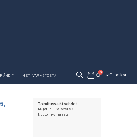
tuotetta
0
Ostoskori
Ostoskori
RÄNDIT
HETI VARASTOSTA
a,
Toimitusvaihtoehdot
Kuljetus ulko-ovelle 30 €
Nouto myymälästä