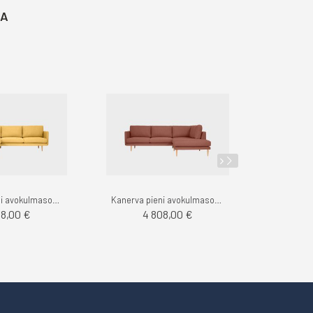
TA
Kanerva pieni avokulmasohva vasen, Stark - Finsoffat
Kanerva pieni avokulmasohva oikea, Stark - Finsoffat
08,00 €
4 808,00 €
5