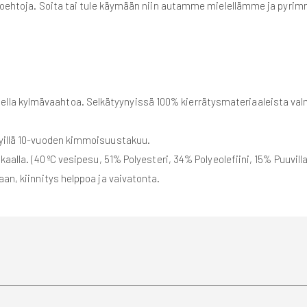
ihtoehtoja. Soita tai tule käymään niin autamme mielellämme ja pyri
ella kylmävaahtoa. Selkätyynyissä 100% kierrätysmateriaaleista val
nyillä 10-vuoden kimmoisuustakuu.
aalla. (40 ºC vesipesu, 51% Polyesteri, 34% Polyeolefiini, 15% Puuvill
laan, kiinnitys helppoa ja vaivatonta.