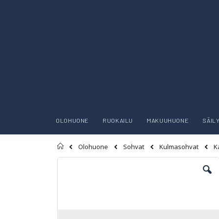
OLOHUONE
RUOKAILU
MAKUUHUONE
SÄIL
Etusivu
K
Olohuone
Sohvat
Kulmasohvat
Skip
to
the
end
of
the
images