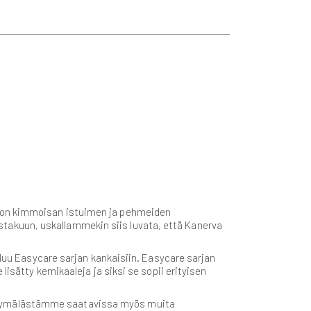
a on kimmoisan istuimen ja pehmeiden
takuun, uskallammekin siis luvata, että Kanerva
uluu Easycare sarjan kankaisiin. Easycare sarjan
lisätty kemikaaleja ja siksi se sopii erityisen
 myymälästämme saatavissa myös muita