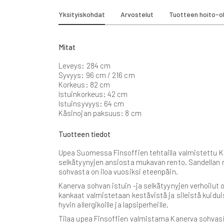
beginning
of
Yksityiskohdat
Arvostelut
Tuotteen hoito-o
the
images
gallery
Mitat
Leveys: 284 cm
Syvyys: 96 cm / 216 cm
Korkeus: 82 cm
Istuinkorkeus: 42 cm
Istuinsyvyys: 64 cm
Käsinojan paksuus: 8 cm
Tuotteen tiedot
Upea Suomessa Finsoffien tehtailla valmistettu 
selkätyynyjen ansiosta mukavan rento. Sandellan
sohvasta on iloa vuosiksi eteenpäin.
Kanerva sohvan istuin -ja selkätyynyjen verhoilut 
kankaat valmistetaan kestävistä ja sileistä kuiduis
hyvin allergikoille ja lapsiperheille.
Tilaa upea Finsoffien valmistama Kanerva sohva