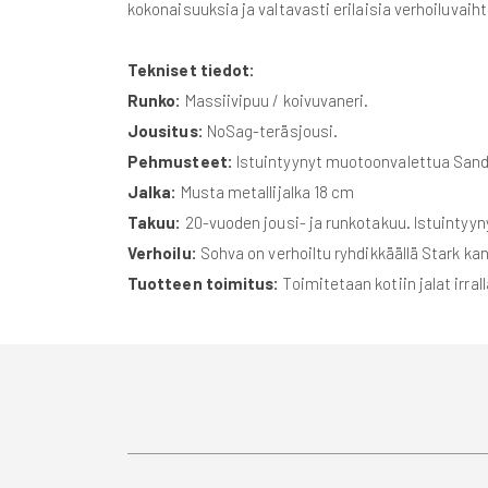
kokonaisuuksia ja valtavasti erilaisia verhoiluva
Tekniset tiedot:
Runko:
Massiivipuu / koivuvaneri.
Jousitus:
NoSag-teräsjousi.
Pehmusteet:
Istuintyynyt muotoonvalettua Sand
Jalka:
Musta metallijalka 18 cm
Takuu:
20-vuoden jousi- ja runkotakuu. Istuintyy
Verhoilu:
Sohva on verhoiltu ryhdikkäällä Stark kank
Tuotteen toimitus:
Toimitetaan kotiin jalat irral