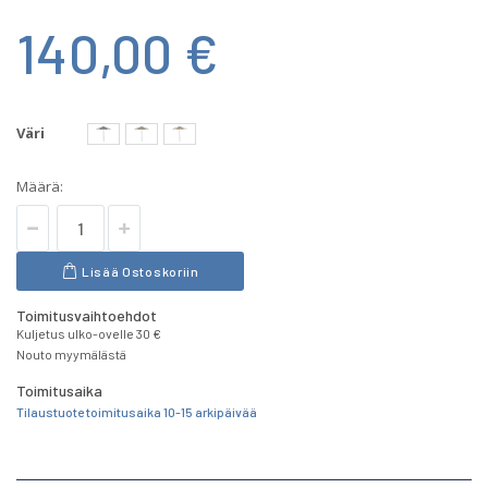
140,00 €
Väri
Määrä:
Lisää Ostoskoriin
Toimitusvaihtoehdot
Kuljetus ulko-ovelle 30 €
Nouto myymälästä
Toimitusaika
Tilaustuote toimitusaika 10-15 arkipäivää