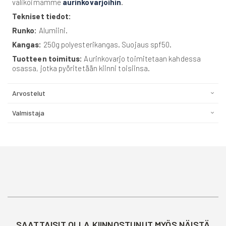
valikoimamme
aurinkovarjoihin
.
Tekniset tiedot:
Runko:
Alumiini.
Kangas:
250g polyesterikangas. Suojaus spf50.
Tuotteen toimitus:
Aurinkovarjo toimitetaan kahdessa
osassa, jotka pyöritetään kiinni toisiinsa.
Arvostelut
Valmistaja
SAATTAISIT OLLA KIINNOSTUNUT MYÖS NÄISTÄ