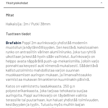
Yksityiskohdat
Mitat
Halkaisija: 2m / Putki 38mm
Tuotteen tiedot
Brafabin
Poppi 2m aurinkovarjo yhdistää modernin
muotoilun ja käytännöllisyyden. Sen kestävä, kaksiosainen
runko on antrasiitin värinen alumiinirunko, joka tuo ryhtiä
ulkotilaan ja kestää hyvin sään vaihtelut. Aurinkovarjo on
helppo avata näppärällä push-up-mekanismilla, jolloin varjo
ponnahtaa kevyesti auki nimensä mukaisesti. Säädettävä
kallistustoiminto mahdollistaa varjon suunnan
muokkaamisen auringon mukaan, ja ilmanvaihtoaukko
varmistaa mukavan ilmankierron kuuminakin päivinä.
Katos on valmistettu laadukkaasta, 250 g:n
polyesterikankaasta, joka tarjoaa tehokasta suojaa
auringolta. Poppi aurinkovarjo on täydellinen valinta
terassille tai puutarhaan, kun haluat yhdistää toimivuuden,
kestävyyden ja tyylin. Tutustu myös muihin laajan