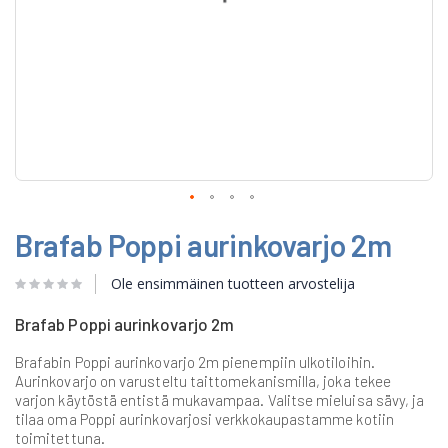
Skip
Brafab Poppi aurinkovarjo 2m
to
the
beginning
Ole ensimmäinen tuotteen arvostelija
of
the
Brafab Poppi aurinkovarjo 2m
images
gallery
Brafabin Poppi aurinkovarjo 2m pienempiin ulkotiloihin.
Aurinkovarjo on varusteltu taittomekanismilla, joka tekee
varjon käytöstä entistä mukavampaa. Valitse mieluisa sävy, ja
tilaa oma Poppi aurinkovarjosi verkkokaupastamme kotiin
toimitettuna.