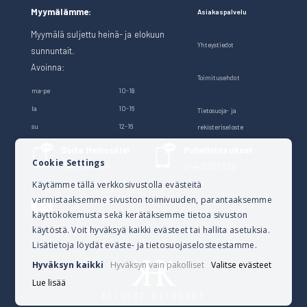
Myymälämme:
Asiakaspalvelu
Myymälä suljettu heinä- ja elokuun
Yhteystiedot
sunnuntait.
Avoinna:
Toimitusehdot
ma-pe
10-18
la
10-16
Tietosuoja- ja
su
12-16
rekisteriseloste
Soita Heinosille!
Puhelintilaukset
Cookie Settings
040 528 1124
044 3001 399
Käytämme tällä verkkosivustolla evästeitä
varmistaaksemme sivuston toimivuuden, parantaaksemme
Lähetä sähköpostia
käyttökokemusta sekä kerätäksemme tietoa sivuston
verkkokauppa@kalusteheinoset.fi
käytöstä. Voit hyväksyä kaikki evästeet tai hallita asetuksia.
Lisätietoja löydät eväste- ja tietosuojaselosteestamme.
Hyväksyn kaikki
Hyväksyn vain pakolliset
Valitse evästeet
Lue lisää
KALUSTE HEINOSET