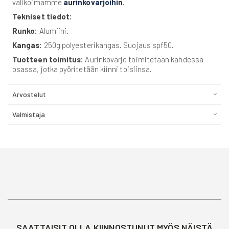
valikoimamme
aurinkovarjoihin
.
Tekniset tiedot:
Runko:
Alumiini.
Kangas:
250g polyesterikangas. Suojaus spf50.
Tuotteen toimitus:
Aurinkovarjo toimitetaan kahdessa
osassa, jotka pyöritetään kiinni toisiinsa.
Arvostelut
Valmistaja
SAATTAISIT OLLA KIINNOSTUNUT MYÖS NÄISTÄ