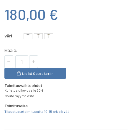
180,00 €
Väri
Määrä:
Lisää Ostoskoriin
Toimitusvaihtoehdot
Kuljetus ulko-ovelle 30 €
Nouto myymälästä
Toimitusaika
Tilaustuote toimitusaika 10-15 arkipäivää