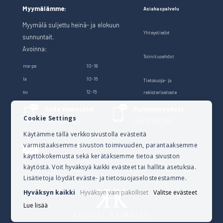
Myymälämme:
Asiakaspalvelu
Myymälä suljettu heinä- ja elokuun
Yhteystiedot
sunnuntait.
Avoinna:
Toimitusehdot
ma-pe
10-18
la
10-16
Tietosuoja- ja
su
12-16
rekisteriseloste
Soita Heinosille!
Puhelintilaukset
Cookie Settings
040 528 1124
044 3001 399
Käytämme tällä verkkosivustolla evästeitä
varmistaaksemme sivuston toimivuuden, parantaaksemme
Lähetä sähköpostia
käyttökokemusta sekä kerätäksemme tietoa sivuston
verkkokauppa@kalusteheinoset.fi
käytöstä. Voit hyväksyä kaikki evästeet tai hallita asetuksia.
Lisätietoja löydät eväste- ja tietosuojaselosteestamme.
Hyväksyn kaikki
Hyväksyn vain pakolliset
Valitse evästeet
Lue lisää
KALUSTE HEINOSET