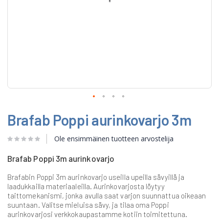
Skip
Brafab Poppi aurinkovarjo 3m
to
the
beginning
Ole ensimmäinen tuotteen arvostelija
of
the
Brafab Poppi 3m aurinkovarjo
images
gallery
Brafabin Poppi 3m aurinkovarjo useilla upeilla sävyillä ja
laadukkailla materiaaleilla. Aurinkovarjosta löytyy
taittomekanismi, jonka avulla saat varjon suunnattua oikeaan
suuntaan. Valitse mieluisa sävy, ja tilaa oma Poppi
aurinkovarjosi verkkokaupastamme kotiin toimitettuna.