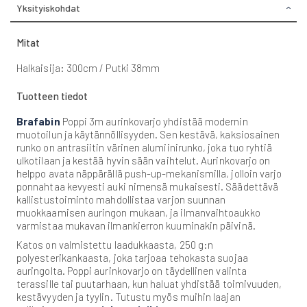
Yksityiskohdat
Mitat
Halkaisija: 300cm / Putki 38mm
Tuotteen tiedot
Brafabin
Poppi 3m aurinkovarjo yhdistää modernin
muotoilun ja käytännöllisyyden. Sen kestävä, kaksiosainen
runko on antrasiitin värinen alumiinirunko, joka tuo ryhtiä
ulkotilaan ja kestää hyvin sään vaihtelut. Aurinkovarjo on
helppo avata näppärällä push-up-mekanismilla, jolloin varjo
ponnahtaa kevyesti auki nimensä mukaisesti. Säädettävä
kallistustoiminto mahdollistaa varjon suunnan
muokkaamisen auringon mukaan, ja ilmanvaihtoaukko
varmistaa mukavan ilmankierron kuuminakin päivinä.
Katos on valmistettu laadukkaasta, 250 g:n
polyesterikankaasta, joka tarjoaa tehokasta suojaa
auringolta. Poppi aurinkovarjo on täydellinen valinta
terassille tai puutarhaan, kun haluat yhdistää toimivuuden,
kestävyyden ja tyylin. Tutustu myös muihin laajan