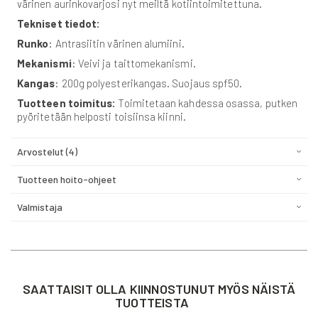
värinen aurinkovarjosi nyt meiltä kotiintoimitettuna.
Tekniset tiedot:
Runko
: Antrasiitin värinen alumiini.
Mekanismi
: Veivi ja taittomekanismi.
Kangas
: 200g polyesterikangas. Suojaus spf50.
Tuotteen toimitus:
Toimitetaan kahdessa osassa, putken
pyöritetään helposti toisiinsa kiinni.
Arvostelut
4
Tuotteen hoito-ohjeet
Valmistaja
SAATTAISIT OLLA KIINNOSTUNUT MYÖS NÄISTÄ
TUOTTEISTA