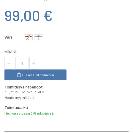
99,00 €
Väri
Määrä:
Lisää Ostoskoriin
Toimitusvaihtoehdot
Kuljetus ulko-ovelle 30 €
Nouto myymälästä
Toimitusaika
Heti varastossa 3-5 arkipäivää