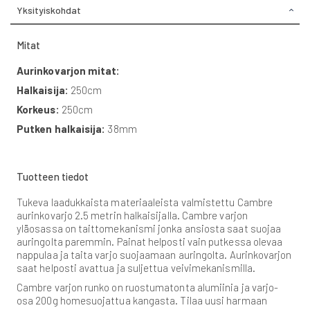
Yksityiskohdat
Mitat
Aurinkovarjon mitat:
Halkaisija:
250cm
Korkeus:
250cm
Putken halkaisija:
38mm
Tuotteen tiedot
Tukeva laadukkaista materiaaleista valmistettu Cambre
aurinkovarjo 2.5 metrin halkaisijalla. Cambre varjon
yläosassa on taittomekanismi jonka ansiosta saat suojaa
auringolta paremmin. Painat helposti vain putkessa olevaa
nappulaa ja taita varjo suojaamaan auringolta. Aurinkovarjon
saat helposti avattua ja suljettua veivimekanismilla.
Cambre varjon runko on ruostumatonta alumiinia ja varjo-
osa 200g homesuojattua kangasta. Tilaa uusi harmaan