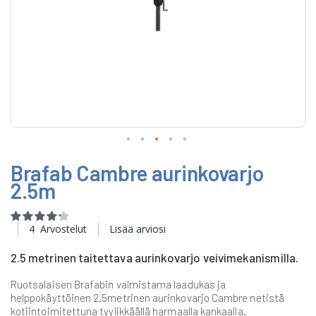
Skip
Brafab Cambre aurinkovarjo
to
the
2.5m
beginning
of
Rating:
the
85
100
% of
4
Arvostelut
Lisää arviosi
images
gallery
2.5 metrinen taitettava aurinkovarjo veivimekanismilla.
Ruotsalaisen Brafabin valmistama laadukas ja
helppokäyttöinen 2.5metrinen aurinkovarjo Cambre netistä
kotiintoimitettuna tyylikkäällä harmaalla kankaalla.