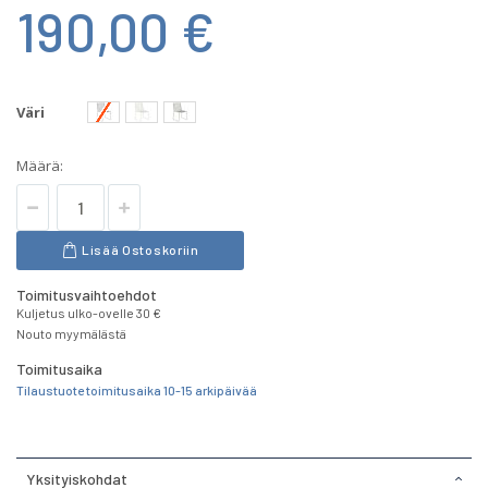
190,00 €
Väri
Määrä:
Lisää Ostoskoriin
Toimitusvaihtoehdot
Kuljetus ulko-ovelle 30 €
Nouto myymälästä
Toimitusaika
Tilaustuote toimitusaika 10-15 arkipäivää
Yksityiskohdat