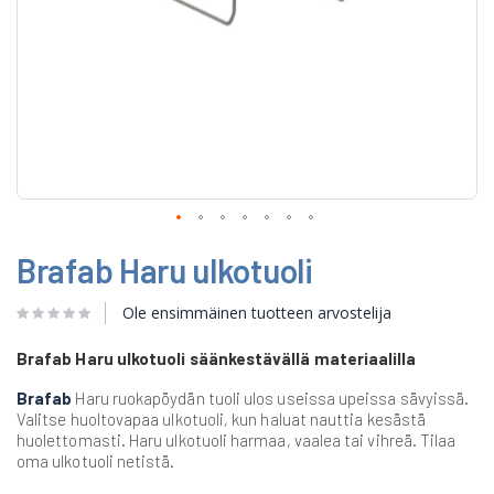
Skip
Brafab Haru ulkotuoli
to
the
beginning
Ole ensimmäinen tuotteen arvostelija
of
the
Brafab Haru ulkotuoli säänkestävällä materiaalilla
images
gallery
Brafab
Haru ruokapöydän tuoli ulos useissa upeissa sävyissä.
Valitse huoltovapaa ulkotuoli, kun haluat nauttia kesästä
huolettomasti. Haru ulkotuoli harmaa, vaalea tai vihreä. Tilaa
oma ulkotuoli netistä.