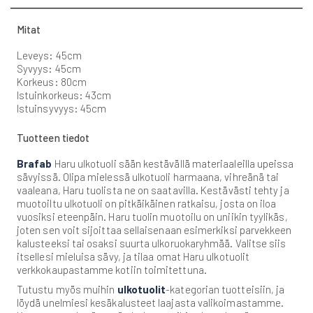
Mitat
Leveys: 45cm
Syvyys: 45cm
Korkeus: 80cm
Istuinkorkeus: 43cm
Istuinsyvyys: 45cm
Tuotteen tiedot
Brafab
Haru ulkotuoli sään kestävällä materiaaleilla upeissa
sävyissä. Olipa mielessä ulkotuoli harmaana, vihreänä tai
vaaleana, Haru tuolista ne on saatavilla. Kestävästi tehty ja
muotoiltu ulkotuoli on pitkäikäinen ratkaisu, josta on iloa
vuosiksi eteenpäin. Haru tuolin muotoilu on uniikin tyylikäs,
joten sen voit sijoittaa sellaisenaan esimerkiksi parvekkeen
kalusteeksi tai osaksi suurta ulkoruokaryhmää. Valitse siis
itsellesi mieluisa sävy, ja tilaa omat Haru ulkotuolit
verkkokaupastamme kotiin toimitettuna.
Tutustu myös muihin
ulkotuolit
-kategorian tuotteisiin, ja
löydä unelmiesi kesäkalusteet laajasta valikoimastamme.