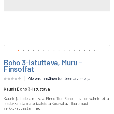
Skip
Boho 3-istuttava, Muru -
to
the
Finsoffat
beginning
of
Ole ensimmäinen tuotteen arvostelija
the
images
gallery
Kaunis Boho 3-istuttava
Kaunis ja todella mukava Finsoffien Boho sohva on valmistettu
laadukkaista materiaaleista Keravalla. Tilaa omasi
verkkokaupastamme.