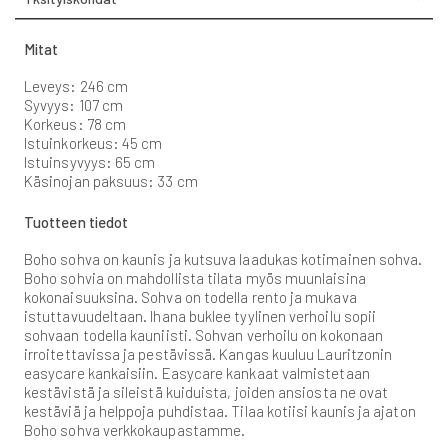
Mitat
Leveys: 246 cm
Syvyys: 107 cm
Korkeus: 78 cm
Istuinkorkeus: 45 cm
Istuinsyvyys: 65 cm
Käsinojan paksuus: 33 cm
Tuotteen tiedot
Boho sohva on kaunis ja kutsuva laadukas kotimainen sohva.
Boho sohvia on mahdollista tilata myös muunlaisina
kokonaisuuksina. Sohva on todella rento ja mukava
istuttavuudeltaan. Ihana buklee tyylinen verhoilu sopii
sohvaan todella kauniisti. Sohvan verhoilu on kokonaan
irroitettavissa ja pestävissä. Kangas kuuluu Lauritzonin
easycare kankaisiin. Easycare kankaat valmistetaan
kestävistä ja sileistä kuiduista, joiden ansiosta ne ovat
kestäviä ja helppoja puhdistaa. Tilaa kotiisi kaunis ja ajaton
Boho sohva verkkokaupastamme.