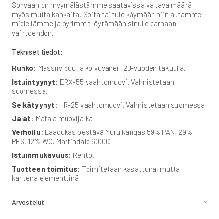
Sohvaan on myymälästämme saatavissa valtava määrä
myös muita kankaita. Soita tai tule käymään niin autamme
mielellämme ja pyrimme löytämään sinulle parhaan
vaihtoehdon.
Tekniset tiedot:
Runko
: Massiivipuu ja koivuvaneri 20-vuoden takuulla.
Istuintyynyt
: ERX-55 vaahtomuovi. Valmistetaan
suomessa.
Selkätyynyt
: HR-25 vaahtomuovi. Valmistetaan suomessa
Jalat
: Matala muovijalka
Verhoilu
: Laadukas pestävä Muru kangas 59% PAN, 29%
PES, 12% WO. Martindale 60000
Istuinmukavuus
: Rento.
Tuotteen toimitus
: Toimitetaan kasattuna, mutta
kahtena elementtinä
Arvostelut