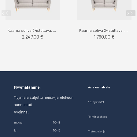
Kaarna sohva 3-istuttava, Das - Finsoffat
Kaarna sohva 2-istuttava, Das - Finsoffat
2 247,00 €
1 760,00 €
Myymälämme:
Asiakaspalvelu
Myymälä suljettu heinä- ja elokuun
Yhteystiedot
sunnuntait.
Avoinna:
Toimitusehdot
ma-pe
10-18
la
10-16
Tietosuoja- ja