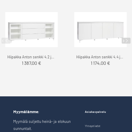
Hiipakka Anton senkki 4.2 jaloilla
Hiipakka Anton senkki 4.4 jaloilla
1 387,00 €
1 174,00 €
Myymälämme:
Asiakaspalvelu
Myymälä suljettu heinä- ja elokuun
Yhteystiedot
sunnuntait.