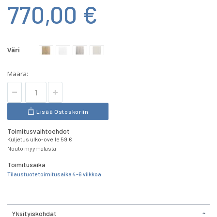
770,00 €
Väri
Määrä:
Lisää Ostoskoriin
Toimitusvaihtoehdot
Kuljetus ulko-ovelle 59 €
Nouto myymälästä
Toimitusaika
Tilaustuote toimitusaika 4-6 viikkoa
Yksityiskohdat