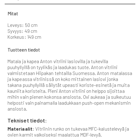
Mitat
Leveys: 50 cm
Syvyys: 49 cm
Korkeus: 149 cm
Tuotteen tiedot
Matala ja kapea Anton vitriini lasiovilla ja tukevilla
puuhyllyillä on tyylikäs ja laadukas tuote. Anton vitriini
valmistetaan Hiipakan tehtailla Suomessa. Anton matalassa
ja kapeassa vitriinissä on koko mittainen lasiovi jonka
takana puuhyllyillä säilytät upeasti koriste-esinetä ja muita
kauniita koristeita. Pieni Anton vitriini on helppo sijoittaa
mihin vain pienen kokonsa ansiosta. Ovi aukeaa ja sulkeutuu
helposti vain painamalla laadukkaan push-open mekanismin
ansiosta.
Tekniset tiedot:
Materiaalit
: Vitriinin runko on tukevaa MFC-kalustelevyä ja
ovien karmit valkoiseksi maalattua MDF-levyä.