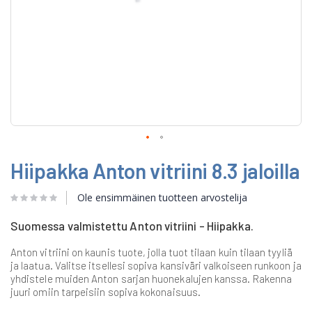
Skip
Hiipakka Anton vitriini 8.3 jaloilla
to
the
beginning
Ole ensimmäinen tuotteen arvostelija
of
the
Suomessa valmistettu Anton vitriini - Hiipakka.
images
gallery
Anton vitriini on kaunis tuote, jolla tuot tilaan kuin tilaan tyyliä
ja laatua. Valitse itsellesi sopiva kansiväri valkoiseen runkoon ja
yhdistele muiden Anton sarjan huonekalujen kanssa. Rakenna
juuri omiin tarpeisiin sopiva kokonaisuus.